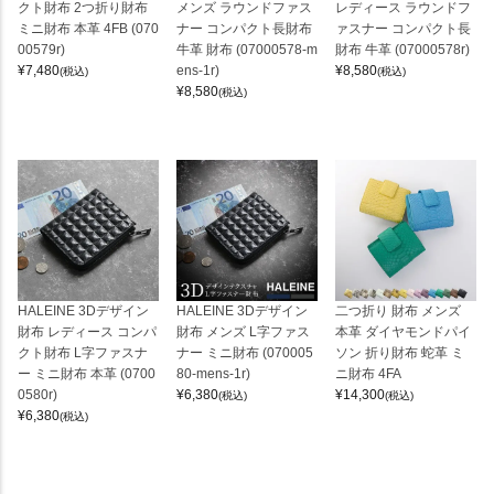
クト財布 2つ折り財布
メンズ ラウンドファス
レディース ラウンドフ
ミニ財布 本革 4FB (070
ナー コンパクト長財布
ァスナー コンパクト長
00579r)
牛革 財布 (07000578-m
財布 牛革 (07000578r)
¥
7,480
ens-1r)
¥
8,580
(税込)
(税込)
¥
8,580
(税込)
HALEINE 3Dデザイン
HALEINE 3Dデザイン
二つ折り 財布 メンズ
財布 レディース コンパ
財布 メンズ L字ファス
本革 ダイヤモンドパイ
クト財布 L字ファスナ
ナー ミニ財布 (070005
ソン 折り財布 蛇革 ミ
ー ミニ財布 本革 (0700
80-mens-1r)
ニ財布 4FA
0580r)
¥
6,380
¥
14,300
(税込)
(税込)
¥
6,380
(税込)