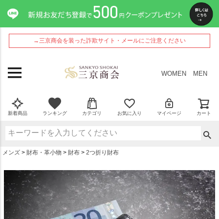
ペー
ジト
ップ
へ
→三京商会を装った詐欺サイト・メールにご注意ください
WOMEN
MEN
新着商品
ランキング
カテゴリ
お気に入り
マイページ
カート
メンズ
財布・革小物
財布
2つ折り財布