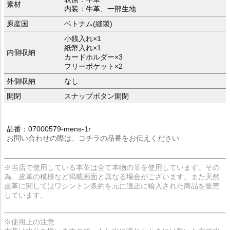
素材
内装：牛革、一部生地
原産国
ベトナム(縫製)
小銭入れ×1
紙幣入れ×1
内側収納
カードホルダー×3
フリーポケット×2
外側収納
なし
開閉
スナップボタン開閉
品番：07000579-mens-1r
お問い合わせの際は、コチラの品番をお伝えください
※当店で使用している本革は全て本物の革を使用しています。その
為、皮革の模様など掲載画面と異なる場合がございます。また天然
皮革に関してはワシントン条約を元に適正に輸入された商品を販売
しています。
※使用上の注意