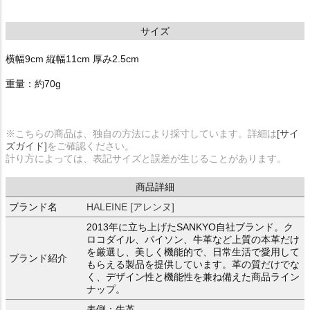
サイズ
横幅9cm 縦幅11cm 厚み2.5cm
重量：約70g
※こちらの商品は、独自の方法により採寸しています。詳細は
[サイ
ズガイド]
をご確認ください。
計り方によっては、表記サイズと誤差が生じることがあります。
商品詳細
ブランド名
HALEINE [アレンヌ]
2013年に立ち上げたSANKYO自社ブランド。ク
ロコダイル、パイソン、牛革など上質の本革だけ
を厳選し、美しく機能的で、日常生活で愛用して
ブランド紹介
もらえる製品を提供しています。革の質だけでな
く、デザイン性と機能性を兼ね備えた商品ライン
ナップ。
表側：牛革