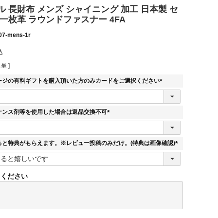
 長財布 メンズ シャイニング 加工 日本製 セ
一枚革 ラウンドファスナー 4FA
07-mens-1r
込
呈 ]
ージの有料ギフトを購入頂いた方のみカードをご選択ください
(
必
須
ナンス剤等を使用した場合は返品交換不可
)
(
必
須
ると特典がもらえます。※レビュー投稿のみだけ。(特典は画像確認)
)
(
必
須
てください
)