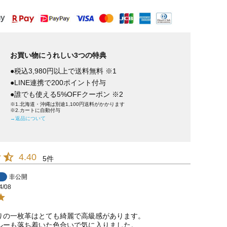
お買い物にうれしい3つの特典
●税込3,980円以上で送料無料 ※1
●LINE連携で200ポイント付与
●誰でも使える5%OFFクーポン ※2
※1.北海道・沖縄は別途1,100円送料がかかります
※2.カートに自動付与
→返品について
4.40
5
非公開
4/08
りの一枚革はとても綺麗で高級感があります。

ルーも落ち着いた色合いで気に入りました。
