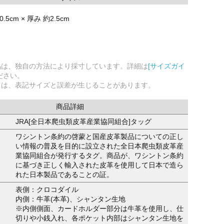
10.5cm × 厚み 約2.5cm
品は、独自の方法により採寸しています。詳細は
[サイズガイ
ださい。
ては、表記サイズと誤差が生じることがあります。
商品詳細
JRA[全日本爬虫類皮革産業協同組合]タッグ
ワシントン条約の啓蒙と国産皮革製品についての正し
い情報の普及を目的に設立された全日本爬虫類皮革産
業協同組合が発行するタグ。商品が、ワシントン条約
に基づき正しく輸入された皮革を使用して日本で造ら
れた日本製品であることの証。
表側：クロコダイル
内側：牛革(本革)、シャンタン生地
※内側側面、カードホルダー部分は牛革を使用し、仕
切りや小銭入れ、各ポケット内部はシャンタン生地を