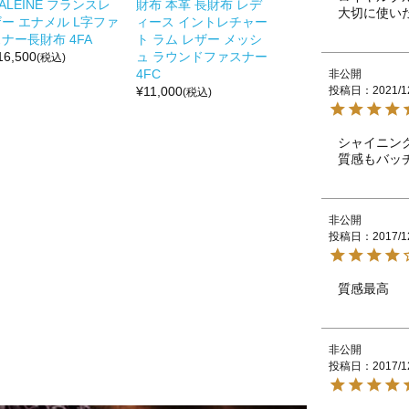
ALEINE フランスレ
財布 本革 長財布 レデ
大切に使い
ー エナメル L字ファ
ィース イントレチャー
ナー長財布 4FA
ト ラム レザー メッシ
16,500
ュ ラウンドファスナー
(税込)
4FC
非公開
投稿日
2021/1
¥
11,000
(税込)
シャイニン
質感もバッ
非公開
投稿日
2017/1
質感最高　
非公開
投稿日
2017/1