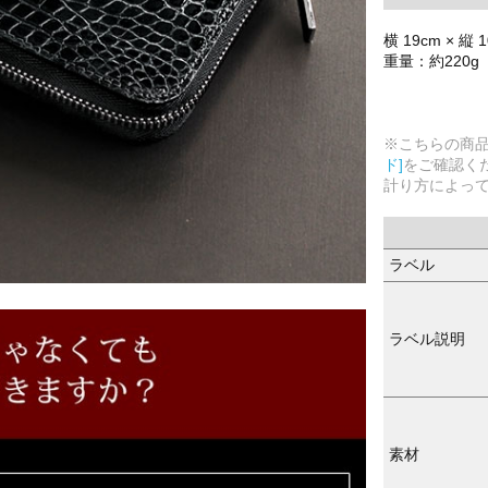
横 19cm × 縦 
重量：約220g
※こちらの商
ド]
をご確認く
計り方によっ
ラベル
ラベル説明
素材