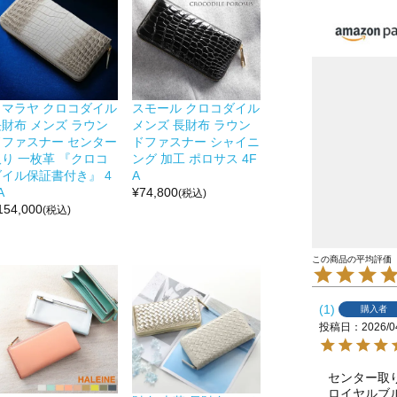
ヒマラヤ クロコダイル
スモール クロコダイル
長財布 メンズ ラウン
メンズ 長財布 ラウン
ドファスナー センター
ドファスナー シャイニ
取り 一枚革 『クロコ
ング 加工 ポロサス 4F
ダイル保証書付き』 4
A
A
¥
74,800
(税込)
154,000
(税込)
1
購入者
投稿日
2026/0
センター取
ロイヤルブ