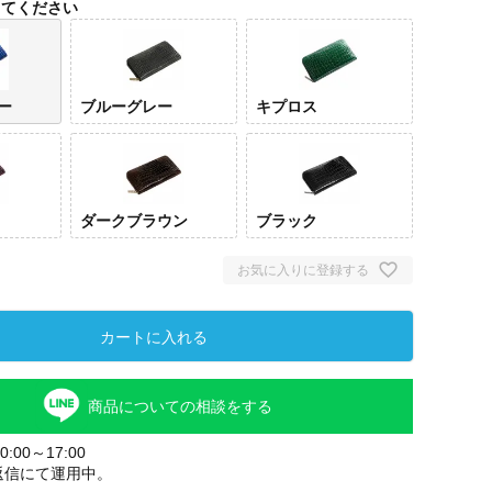
してください
ー
ブルーグレー
キプロス
ダークブラウン
ブラック
お気に入りに登録する
ロイ
ルー
カートに入れる
商品についての相談をする
:00～17:00
返信にて運用中。