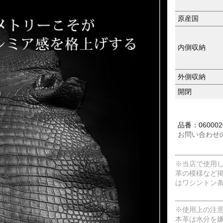
原産国
内側収納
外側収納
開閉
品番：0600020
お問い合わせ
※当店で使用
革の模様など
はワシントン
※使用上の注
本革は水分を