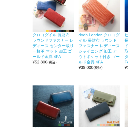
クロコダイル 長財布
doob London クロコダ
ラウンドファスナー レ
イル 長財布 ラウンド
ディース センター取り
ファスナー レディース
一枚革 マット 加工 ゴ
シャイニング 加工 ア
ールド金具 4FA
ウトポケット付き ゴー
¥
52,800
ルド金具 4FA
F
(税込)
¥
39,000
¥
(税込)