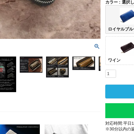
カラー
選択
ロイヤルブル
ワイン
対応時間:平日10
※30分以内の