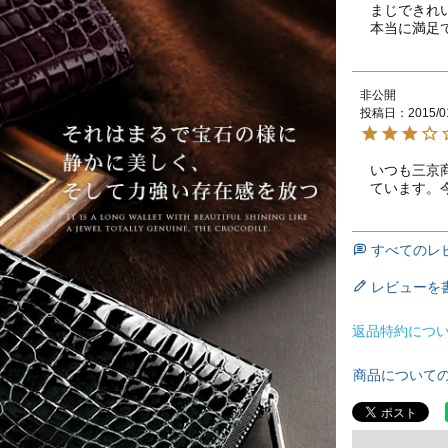
まじできれい
本当に満足
非公開
投稿日
2015/0
いつも三京
ています。
すべてのレ
レビューを
返品特約につ
商品について