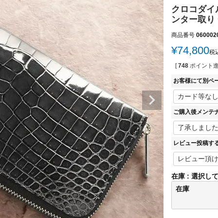
クロコダイル
ンター取り 
商品番号
060002
¥
74,800
税
[
748
ポイント進
お客様にて別ペ
ご購入後メンテ
レビュー投稿す
在庫
選択し
在庫