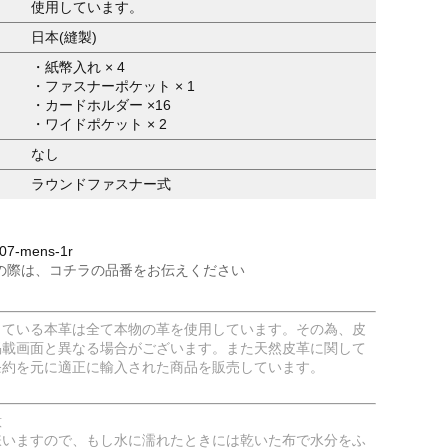
使用しています。
日本(縫製)
・紙幣入れ × 4
・ファスナーポケット × 1
・カードホルダー ×16
・ワイドポケット × 2
なし
ラウンドファスナー式
7-mens-1r
の際は、コチラの品番をお伝えください
している本革は全て本物の革を使用しています。その為、皮
掲載画面と異なる場合がございます。また天然皮革に関して
条約を元に適正に輸入された商品を販売しています。
意
嫌いますので、もし水に濡れたときには乾いた布で水分をふ