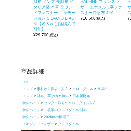
財布 メンズ 長財布 イ
HALEINE フランスレ
H
タリア製 本革 ラウン
ザー エナメル L字ファ
ザ
ドファスナー グラデー
スナー長財布 4FA
ス
ション SILVANO BIAGI
¥
16,500
¥
(税込)
NI【名入れ 別途購入で
可能】
¥
29,700
(税込)
商品詳細
item
メンズ
素材から探す・財布
クロコダイル
長財布
メンズ
財布・革小物
特集
日本製財布
特集ページ
センター取りのクロコダイル財布
特集ページ
一枚革のクロコダイル 財布
特集ページ
2026年の開運日
エキゾチックレザー
クロコダイル