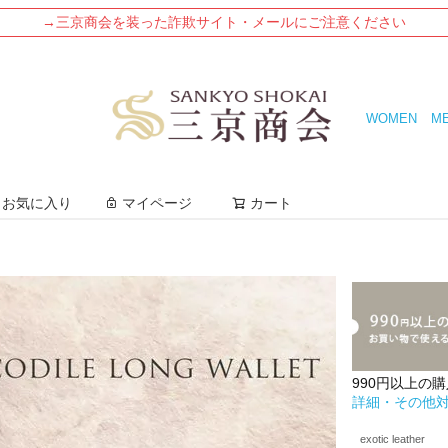
→三京商会を装った詐欺サイト・メールにご注意ください
WOMEN
M
検索
お気に入り
マイページ
カート
990円以上の
詳細・その他
exotic leather