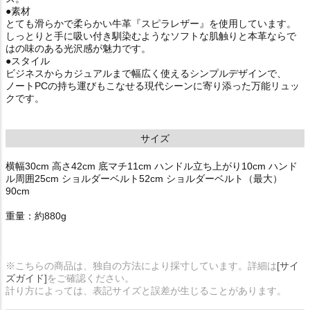
●素材
とても滑らかで柔らかい牛革『スピラレザー』を使用しています。
しっとりと手に吸い付き馴染むようなソフトな肌触りと本革ならで
はの味のある光沢感が魅力です。
●スタイル
ビジネスからカジュアルまで幅広く使えるシンプルデザインで、
ノートPCの持ち運びもこなせる現代シーンに寄り添った万能リュッ
クです。
サイズ
横幅30cm 高さ42cm 底マチ11cm ハンドル立ち上がり10cm ハンド
ル周囲25cm ショルダーベルト52cm ショルダーベルト（最大）
90cm
重量：約880g
※こちらの商品は、独自の方法により採寸しています。詳細は
[サイ
ズガイド]
をご確認ください。
計り方によっては、表記サイズと誤差が生じることがあります。