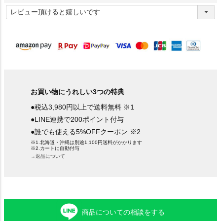
(
必
須
)
お買い物にうれしい3つの特典
●税込3,980円以上で送料無料 ※1
●LINE連携で200ポイント付与
●誰でも使える5%OFFクーポン ※2
※1.北海道・沖縄は別途1,100円送料がかかります
※2.カートに自動付与
→返品について
商品についての相談をする