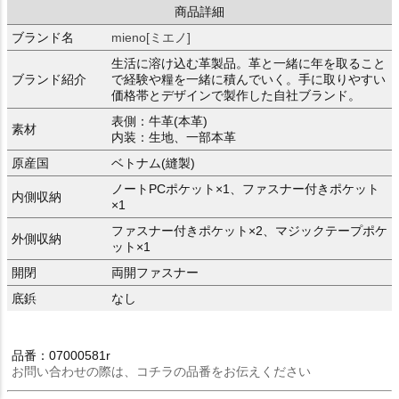
商品詳細
ブランド名
mieno[ミエノ]
生活に溶け込む革製品。革と一緒に年を取ること
ブランド紹介
で経験や糧を一緒に積んでいく。手に取りやすい
価格帯とデザインで製作した自社ブランド。
表側：牛革(本革)
素材
内装：生地、一部本革
原産国
ベトナム(縫製)
ノートPCポケット×1、ファスナー付きポケット
内側収納
×1
ファスナー付きポケット×2、マジックテープポケ
外側収納
ット×1
開閉
両開ファスナー
底鋲
なし
品番：07000581r
お問い合わせの際は、コチラの品番をお伝えください