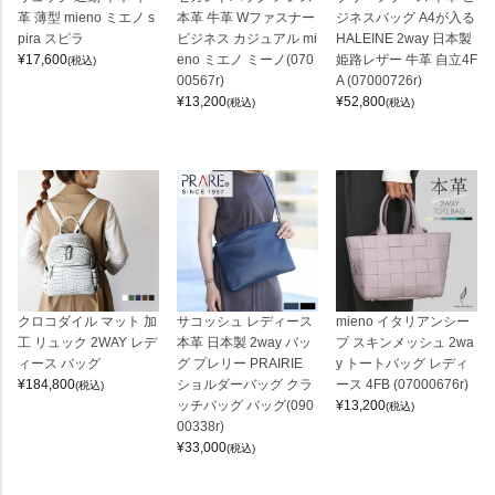
革 薄型 mieno ミエノ s
本革 牛革 Wファスナー
ジネスバッグ A4が入る
pira スピラ
ビジネス カジュアル mi
HALEINE 2way 日本製
¥
17,600
eno ミエノ ミーノ(070
姫路レザー 牛革 自立4F
(税込)
00567r)
A (07000726r)
¥
13,200
¥
52,800
(税込)
(税込)
クロコダイル マット 加
サコッシュ レディース
mieno イタリアンシー
工 リュック 2WAY レデ
本革 日本製 2way バッ
プ スキンメッシュ 2wa
ィース バッグ
グ プレリー PRAIRIE
y トートバッグ レディ
¥
184,800
ショルダーバッグ クラ
ース 4FB (07000676r)
(税込)
ッチバッグ バッグ(090
¥
13,200
(税込)
00338r)
¥
33,000
(税込)