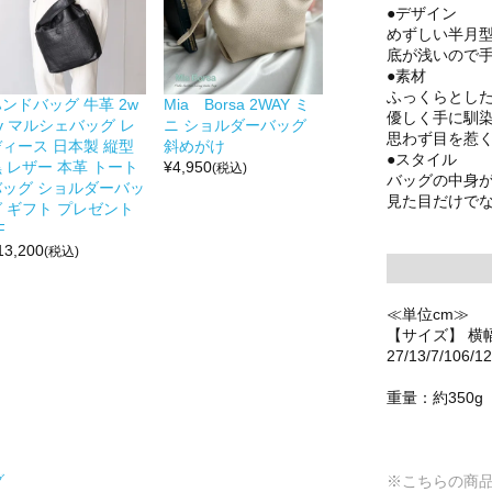
●デザイン
めずしい半月
底が浅いので
●素材
ふっくらとし
ンドバッグ 牛革 2w
Mia Borsa 2WAY ミ
優しく手に馴
y マルシェバッグ レ
ニ ショルダーバッグ
思わず目を惹
ディース 日本製 縦型
斜めがけ
●スタイル
 レザー 本革 トート
¥
4,950
(税込)
バッグの中身
バッグ ショルダーバッ
見た目だけで
グ ギフト プレゼント
F
13,200
(税込)
≪単位cm≫
【サイズ】 横
27/13/7/106/1
重量：約350g
※こちらの商
グ