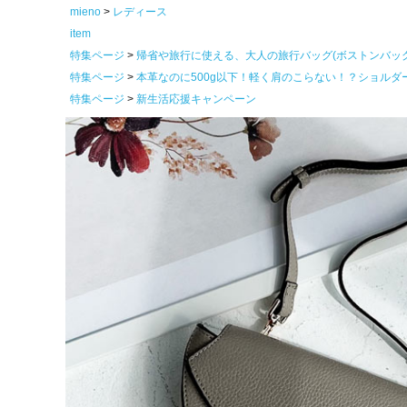
mieno
レディース
item
特集ページ
帰省や旅行に使える、大人の旅行バッグ(ボストンバッ
特集ページ
本革なのに500g以下！軽く肩のこらない！？ショルダ
特集ページ
新生活応援キャンペーン