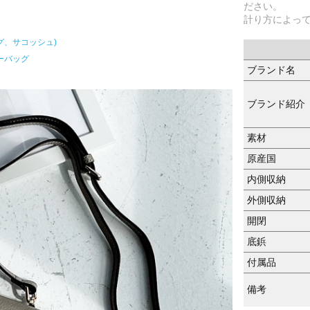
ださい。
計り方によっ
グ、サコッシュ)
ーバッグ
ブランド名
ブランド紹介
素材
原産国
内側収納
外側収納
開閉
底鋲
付属品
備考