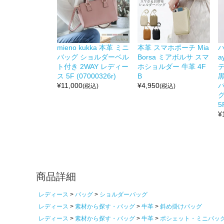
mieno kukka 本革 ミニ
本革 スマホポーチ Mia
ハ
バッグ ショルダーベル
Borsa ミアボルサ スマ
a
ト付き 2WAY レディー
ホショルダー 牛革 4F
ス 5F (07000326r)
B
黒
¥
11,000
¥
4,950
(税込)
(税込)
5
¥
商品詳細
レディース
バッグ
ショルダーバッグ
レディース
素材から探す・バッグ
牛革
斜め掛けバッグ
レディース
素材から探す・バッグ
牛革
ポシェット・ミニバッ