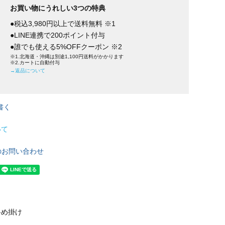
お買い物にうれしい3つの特典
●税込3,980円以上で送料無料 ※1
●LINE連携で200ポイント付与
●誰でも使える5%OFFクーポン ※2
※1.北海道・沖縄は別途1,100円送料がかかります
※2.カートに自動付与
→返品について
書く
いて
のお問い合わせ
斜め掛け