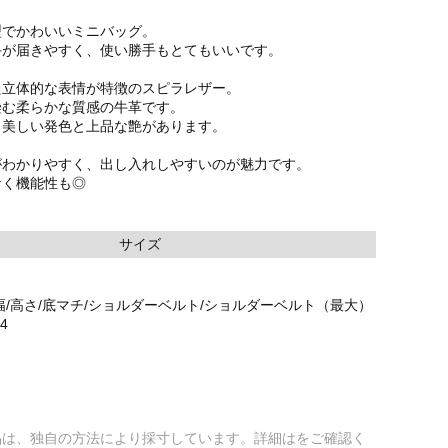
型でかわいいミニバッグ。
手が届きやすく、使い勝手もとてもいいです。
た立体的な表情が特徴のスピラレザー。
染む柔らかな質感の牛革です。
く美しい発色と上品な艶があります。
がわかりやすく、出し入れしやすいのが魅力です。
なく機能性も◎
サイズ
幅/高さ/底マチ/ショルダーベルト/ショルダーベルト（最大）
24
品は、独自の方法により採寸しています。詳細はをご確認く