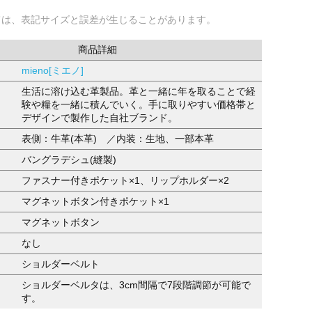
ては、表記サイズと誤差が生じることがあります。
商品詳細
mieno[ミエノ]
生活に溶け込む革製品。革と一緒に年を取ることで経
験や糧を一緒に積んでいく。手に取りやすい価格帯と
デザインで製作した自社ブランド。
表側：牛革(本革) ／内装：生地、一部本革
バングラデシュ(縫製)
ファスナー付きポケット×1、リップホルダー×2
マグネットボタン付きポケット×1
マグネットボタン
なし
ショルダーベルト
ショルダーベルタは、3cm間隔で7段階調節が可能で
す。