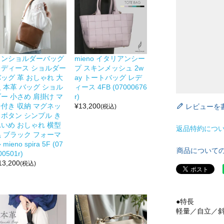
ワンショルダーバッグ
mieno イタリアンシー
レディース ショルダー
プ スキンメッシュ 2w
ッグ 革 おしゃれ 大
ay トートバッグ レデ
 本革 バッグ ショル
ィース 4FB (07000676
ー 小さめ 肩掛け マ
r)
チ付き 収納 マグネッ
¥
13,200
レビューを
(税込)
トボタン シンプル き
れいめ おしゃれ 横型
返品特約につ
黒 ブラック フォーマ
 mieno spira 5F (07
商品について
00501r)
13,200
(税込)
●特長
軽量／自立／