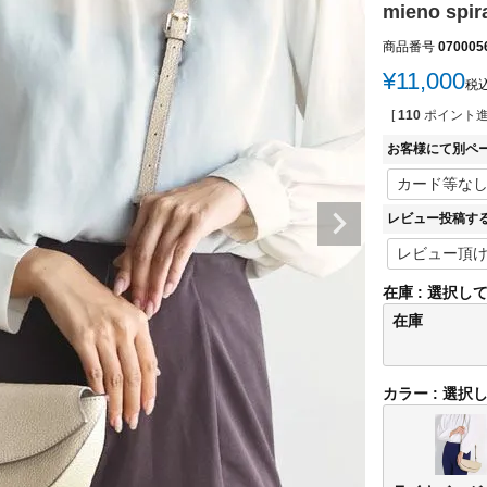
mieno sp
商品番号
070005
¥
11,000
税
[
110
ポイント進
お客様にて別ペ
レビュー投稿す
在庫
選択し
在庫
カラー
選択