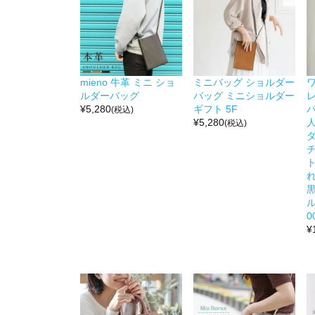
mieno 牛革 ミニ ショ
ミニバッグ ショルダー
ルダーバッグ
バッグ ミニショルダー
¥
5,280
ギフト 5F
バ
(税込)
¥
5,280
人
(税込)
ダ
ル
0
¥