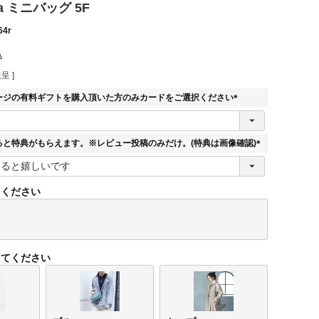
ira ミニバッグ 5F
64r
込
呈 ]
ージの有料ギフトを購入頂いた方のみカードをご選択ください
(
必
須
ると特典がもらえます。※レビュー投稿のみだけ。(特典は画像確認)
)
(
必
須
てください
)
してください