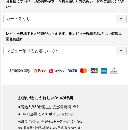
お客様にて別ページの有料ギフトを購入頂いた方のみカードをご選択くださ
い
(
必
須
)
レビュー投稿すると特典がもらえます。※レビュー投稿のみだけ。(特典は
画像確認)
(
必
須
)
お買い物にうれしい3つの特典
●税込3,980円以上で送料無料 ※1
●LINE連携で200ポイント付与
●誰でも使える5%OFFクーポン ※2
※1.北海道・沖縄は別途1,100円送料がかかります