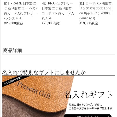
能】PRAIRE 日本製 二
能】PRAIRE プレリー
能】コードバン 長財布
つ 折り財布 コードバン
日本製 二つ 折り財布
メンズ 本革doob Lond
両カード入れ プレリー
コードバン 両カード入
on 馬革 4FC (0900008
/ メンズ 4FA
れ 4FA
6-mens-1r)
¥
25,300
¥
25,300
¥
19,800
(税込)
(税込)
(税込)
商品詳細
名入れで特別なギフトにしませんか