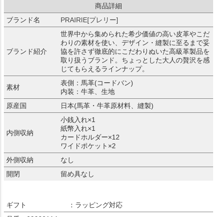
商品詳細
ブランド名
PRAIRIE[プレリー]
世界中から集められた希少価値の高い皮革やこだ
わりの素材を使い、デザイン・縫製に至るまで妥
ブランド紹介
協を許さず徹底的にこだわりぬいた高級革製品を
取り扱うブランド。ちょっとした大人の贅沢を感
じてもらえるラインナップ。
表側：馬革(コードバン)
素材
内装：牛革、生地
原産国
日本(馬革・牛革原材料、縫製)
小銭入れ×1
紙幣入れ×1
内側収納
カードホルダー×12
ワイドポケット×2
外側収納
なし
開閉
留め具なし
ギフト
：ラッピング対応