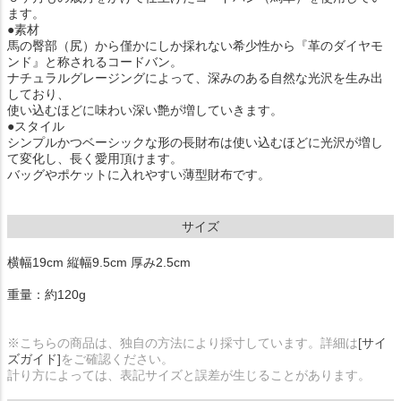
ます。
●素材
馬の臀部（尻）から僅かにしか採れない希少性から『革のダイヤモ
ンド』と称されるコードバン。
ナチュラルグレージングによって、深みのある自然な光沢を生み出
しており、
使い込むほどに味わい深い艶が増していきます。
●スタイル
シンプルかつベーシックな形の長財布は使い込むほどに光沢が増し
て変化し、長く愛用頂けます。
バッグやポケットに入れやすい薄型財布です。
サイズ
横幅19cm 縦幅9.5cm 厚み2.5cm
重量：約120g
※こちらの商品は、独自の方法により採寸しています。詳細は
[サイ
ズガイド]
をご確認ください。
計り方によっては、表記サイズと誤差が生じることがあります。