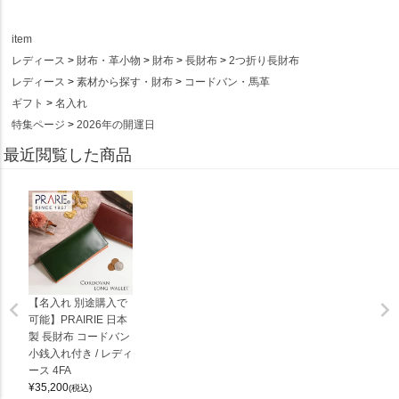
item
レディース
財布・革小物
財布
長財布
2つ折り長財布
レディース
素材から探す・財布
コードバン・馬革
ギフト
名入れ
特集ページ
2026年の開運日
最近閲覧した商品
【名入れ 別途購入で
可能】PRAIRIE 日本
製 長財布 コードバン
小銭入れ付き / レディ
ース 4FA
¥
35,200
(税込)