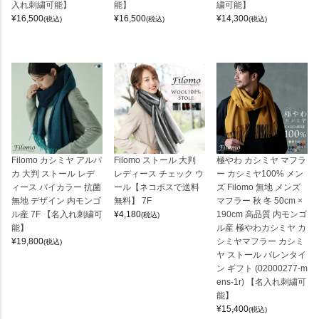
入れ刺繍可能】
能】
繍可能】
¥
16,500
¥
16,500
¥
14,300
(税込)
(税込)
(税込)
Filomo カシミヤ アルパ
Filomo ストール 大判
極やわ カシミヤ マフラ
カ 大判 ストール レデ
レディース チェック ウ
ー カシミヤ100% メン
ィース バイカラー 抗菌
ール【ネコポスで送料
ズ Filomo 無地 メンズ
無地 デザイン 内モンゴ
無料】 7F
マフラー 秋 冬 50cm ×
ル産 7F 【名入れ刺繍可
¥
4,180
190cm 高品質 内モンゴ
(税込)
能】
ル産 極やわカシミヤ カ
¥
19,800
シミヤマフラー カシミ
(税込)
ヤ ストール バレンタイ
ン ギフト (02000277-m
ens-1r) 【名入れ刺繍可
能】
¥
15,400
(税込)