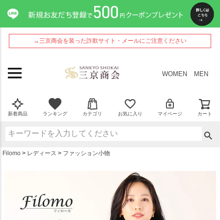
ペー
ジト
ップ
へ
→三京商会を装った詐欺サイト・メールにご注意ください
WOMEN
MEN
新着商品
ランキング
カテゴリ
お気に入り
マイページ
カート
Filomo
レディース
ファッション小物