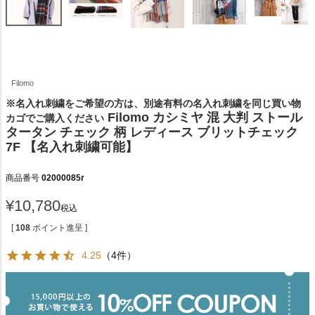
Filomo
※名入れ刺繍をご希望の方は、別途有料の名入れ刺繍を同じ買い物
Filomo カシミヤ 混 大判 ストール
カゴでご購入ください
タータン チェック 柄 レディース ブリットチェック
7F 【名入れ刺繍可能】
商品番号
02000085r
¥
10,780
税込
[
108
ポイント進呈 ]
4.25
（4件）