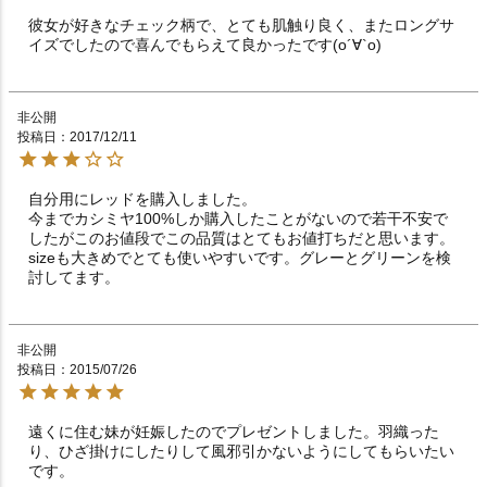
彼女が好きなチェック柄で、とても肌触り良く、またロングサ
イズでしたので喜んでもらえて良かったです(о´∀`о)
非公開
投稿日
2017/12/11
自分用にレッドを購入しました。

今までカシミヤ100%しか購入したことがないので若干不安で
したがこのお値段でこの品質はとてもお値打ちだと思います。
sizeも大きめでとても使いやすいです。グレーとグリーンを検
討してます。
非公開
投稿日
2015/07/26
遠くに住む妹が妊娠したのでプレゼントしました。羽織った
り、ひざ掛けにしたりして風邪引かないようにしてもらいたい
です。