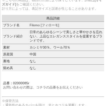
※こちらの商品は、独自の方法により採寸しています。詳細は
[サイ
ズガイド]
をご確認ください。
計り方によっては、表記サイズと誤差が生じることがあります。
商品詳細
ブランド名
Filomo [フィローモ]
日常のあらゆるシーンで美しさと華やかさを忘れ
ブランド紹介
ない、上品なエレガンススタイルを提案するブラ
ンドです。
素材
カシミヤ30％、ウール70％
原産国
中国
裏地
なし
留め具
なし
品番：02000085r
お問い合わせの際は、コチラの品番をお伝えください
※保管方法
・通気性のあるカバーを掛け、光とホコリを遮断します。