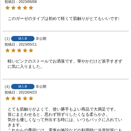
投稿日
2023/06/08
このガーゼのタイプは初めて軽くて肌触りがとてもいいです❕
1
非公開
購入者
投稿日
2023/05/11
軽いピンクのストールでお洒落です。華やかだけど派手すぎず
に気に入りました。
4
非公開
購入者
投稿日
2023/04/23
とても肌触りがよくて、使い勝手もよい商品で大満足です。

首にまとわせると、思わず頬ずりしたくなる柔らかさ。

気分も優しくなって外出する時には、いつもバックに入れてい
きます。

これからの季節には、電車や施設などの利用時に冷房対策にも