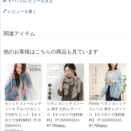
すべてのレビューを見る
レビューを書く
関連アイテム
他のお客様はこちらの商品も見ています
カシミヤ ストール レデ
リネン カシミヤ ストー
Filomo リネン カシミヤ
ィース アルバスカシミ
ル 薄手 大判 レディー
ストール 薄手 レディー
ヤ100％ ピンク 【ネコ
ス 【ネコポスで送料無
ス 【ネコポスで送料無
ポスで送料無料】7F (0
料】 7F (02000331r)
料】 7F (02000332r)
2000347r)
¥
7,700
¥
7,700
(税込)
(税込)