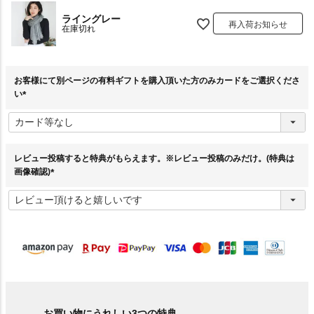
ライングレー
再入荷お知らせ
在庫切れ
お客様にて別ページの有料ギフトを購入頂いた方のみカードをご選択くださ
い
(
必
須
)
レビュー投稿すると特典がもらえます。※レビュー投稿のみだけ。(特典は
画像確認)
(
必
須
)
お買い物にうれしい3つの特典