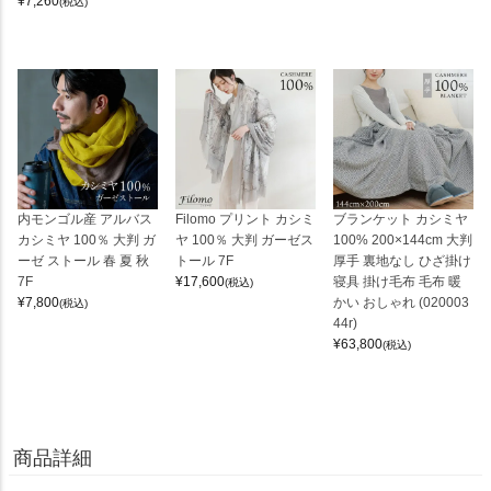
¥
7,260
(税込)
内モンゴル産 アルバス
Filomo プリント カシミ
ブランケット カシミヤ
カシミヤ 100％ 大判 ガ
ヤ 100％ 大判 ガーゼス
100% 200×144cm 大判
ーゼ ストール 春 夏 秋
トール 7F
厚手 裏地なし ひざ掛け
7F
¥
17,600
寝具 掛け毛布 毛布 暖
(税込)
¥
7,800
かい おしゃれ (020003
(税込)
44r)
¥
63,800
(税込)
商品詳細