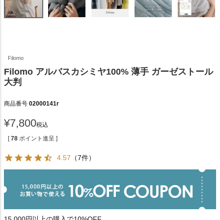
Filomo
Filomo アルバスカシミヤ100% 薄手 ガーゼストール
大判
商品番号
02000141r
¥
7,800
税込
[
78
ポイント進呈 ]
4.57
（7件）
15,000円以上の購入で10%OFF