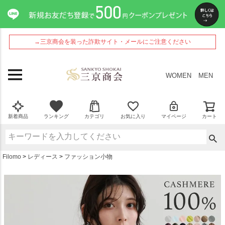
ペー
ジト
ップ
へ
→三京商会を装った詐欺サイト・メールにご注意ください
WOMEN
MEN
新着商品
ランキング
カテゴリ
お気に入り
マイページ
カート
Filomo
レディース
ファッション小物