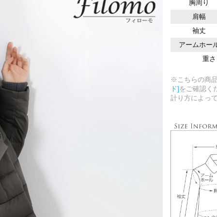
胸周り
肩幅
袖丈
アームホー
重さ
※こちらの商
ド]
をご確認く
計り方によっ