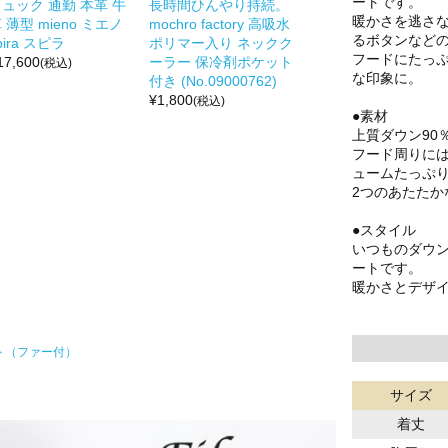
ートです。
ュック 通勤 本革 牛
長時間ひんやり持続。
暖かさを逃さ
 薄型 mieno ミエノ
mochro factory 高吸水
るボタンなど
pira スピラ
ポリマー入り ネックク
フードにたっ
17,600
ーラー 保冷剤ポケット
(税込)
な印象に。
付き (No.09000762)
¥
1,800
(税込)
●素材
上質ダウン90
フード周りに
ュームたっぷ
2つのあたた
●スタイル
いつものダウ
ートです。
暖かさとデザ
ト（ファー付）
サイズ
着丈