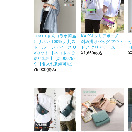
《mau.さんコラボ商品
KAKSI クリアポーチ
H
》リネン 100% 大判ス
斜め掛けバッグ アウト
か
トール レディース U
ドア クリアケース
F
Vカット 【ネコポスで
¥
1,650
¥
(税込)
送料無料】 (08000252
r) 【名入れ刺繍可能】
¥
5,900
(税込)