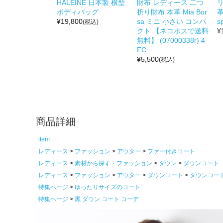
HALEINE 日本製 横型
財布 レディース 二つ
リ
ボディバッグ
折り財布 本革 Mia Bor
革
¥
19,800
sa ミニ 小さい コンパ
s
(税込)
クト 【ネコポスで送料
¥
無料】 (07000338r) 4
FC
¥
5,500
(税込)
商品詳細
item
レディース
ファッション
アウター
ファー付きコート
レディース
素材から探す・ファッション
ダウン
ダウンコート
レディース
ファッション
アウター
ダウンコート
ダウンコー
特集ページ
ゆったりサイズのコート
特集ページ
黒 ダウン コート コーデ