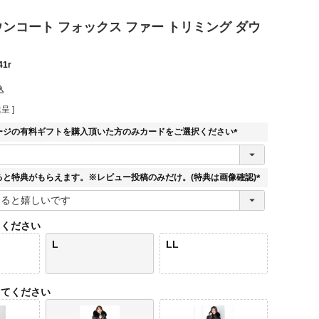
 ダウンコート フォックス ファー トリミング ダウ
41r
込
呈 ]
ージの有料ギフトを購入頂いた方のみカードをご選択ください
(
必
須
ると特典がもらえます。※レビュー投稿のみだけ。(特典は画像確認)
)
(
必
須
てください
)
L
LL
してください