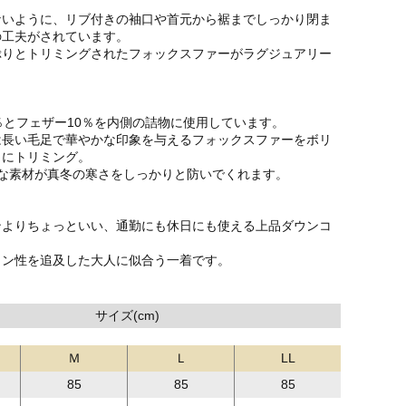
ないように、リブ付きの袖口や首元から裾までしっかり閉ま
の工夫がされています。
ぷりとトリミングされたフォックスファーがラグジュアリー
％とフェザー10％を内側の詰物に使用しています。
は長い毛足で華やかな印象を与えるフォックスファーをボリ
りにトリミング。
かな素材が真冬の寒さをしっかりと防いでくれます。
ンよりちょっといい、通勤にも休日にも使える上品ダウンコ
イン性を追及した大人に似合う一着です。
サイズ(cm)
Ｍ
Ｌ
LL
85
85
85