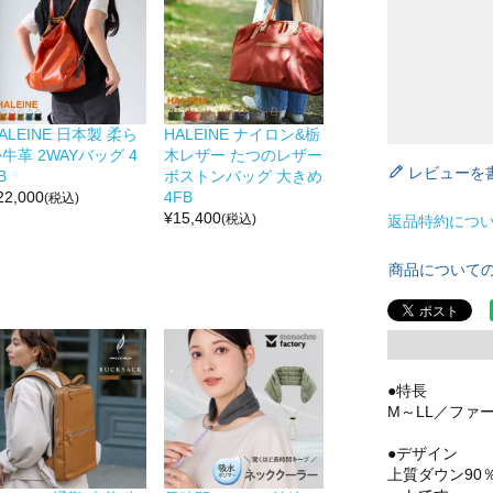
ALEINE 日本製 柔ら
HALEINE ナイロン&栃
牛革 2WAYバッグ 4
木レザー たつのレザー
レビューを
B
ボストンバッグ 大きめ
22,000
4FB
(税込)
¥
15,400
(税込)
返品特約につ
商品について
●特長
M～LL／ファ
●デザイン
上質ダウン90