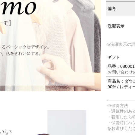
備考
洗濯表示
※洗濯表示の
ギフト
品番：080001
お問い合わせ
商品名：ダウン
90% / レディ
※保管方法
・通気性のあ
・着用したら
・保管時にハ
をお選びくだ