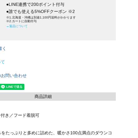
●LINE連携で200ポイント付与
●誰でも使える5%OFFクーポン ※2
※1.北海道・沖縄は別途1,100円送料がかかります
※2.カートに自動付与
→返品について
書く
いて
のお問い合わせ
商品詳細
ー付き／フード着脱可
％をたっぷりと多めに詰めた、暖かさ100点満点のダウンコ