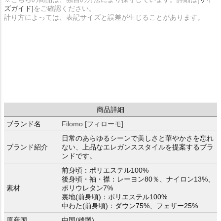
ズガイド]
をご確認ください。
計り方によっては、表記サイズと誤差が生じることがあります。
商品詳細
ブランド名
Filomo [フィローモ]
日常のあらゆるシーンで美しさと華やかさを忘れ
ブランド紹介
ない、上品なエレガンススタイルを提案するブラ
ンドです。
前身頃：ポリエステル100%
後身頃・袖・襟：レーヨン80％、ナイロン13%、
素材
ポリウレタン7%
裏地(前身頃)：ポリエステル100%
中わた(前身頃)：ダウン75%、フェザー25%
原産国
中国(縫製)