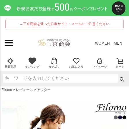
ペー
ジト
ップ
へ
→三京商会を装った詐欺サイト・メールにご注意ください
WOMEN
MEN
新着商品
ランキング
カテゴリ
お気に入り
マイページ
カート
Filomo
レディース
アウター