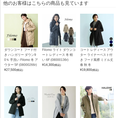
他のお客様はこちらの商品も見ています
ダウンコート フード付
Filomo ライト ダウンコ
コート レディース アウ
き ハンガリー ダウン9
ート レディース 冬 軽
ター ライナーベスト付
0％ 手洗い Filomo 冬 ア
い 6F (08000136r)
き フード風襟 ミドル丈
ウター 5F (08000266r)
¥
14,300
春 秋 冬
(税込)
¥
27,500
¥
19,800
(税込)
(税込)