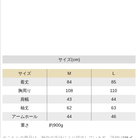
サイズ(cm)
サイズ
M
L
着丈
84
85
胸周り
108
110
肩幅
43
44
袖丈
62
63
アームホール
44
46
重さ
約900g
※こちらの商品は、独自の方法により採寸しています。詳細は
[サイ