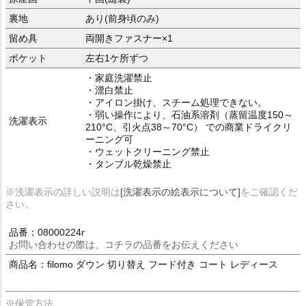
裏地
あり(前身頃のみ)
留め具
両開きファスナー×1
ポケット
左右1ケ所ずつ
・家庭洗濯禁止
・漂白禁止
・アイロン掛け、スチーム処理できない。
・弱い操作により、石油系溶剤（蒸留温度150～
洗濯表示
210°C、引火点38～70°C） での商業ドライクリ
ーニング可
・ウェットクリーニング禁止
・タンブル乾燥禁止
※洗濯表示の詳しい説明は
[洗濯表示の絵表示について]
をご確認くだ
さい。
品番：08000224r
お問い合わせの際は、コチラの品番をお伝えください
商品名：filomo ダウン 切り替え フード付き コート レディース
※保管方法