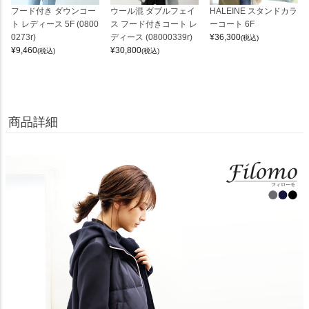
フード付き ダウンコー
ウール混 ダブルフェイ
HALEINE スタンドカラ
ト レディース 5F (0800
ス フード付きコート レ
ーコート 6F
0273r)
ディース (08000339r)
¥
36,300
(税込)
¥
9,460
¥
30,800
(税込)
(税込)
商品詳細