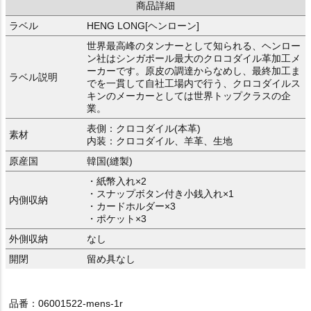
商品詳細
ラベル
HENG LONG[ヘンローン]
世界最高峰のタンナーとして知られる、ヘンロー
ン社はシンガポール最大のクロコダイル革加工メ
ーカーです。原皮の調達からなめし、最終加工ま
ラベル説明
でを一貫して自社工場内で行う、クロコダイルス
キンのメーカーとしては世界トップクラスの企
業。
表側：クロコダイル(本革)
素材
内装：クロコダイル、羊革、生地
原産国
韓国(縫製)
・紙幣入れ×2
・スナップボタン付き小銭入れ×1
内側収納
・カードホルダー×3
・ポケット×3
外側収納
なし
開閉
留め具なし
品番：06001522-mens-1r