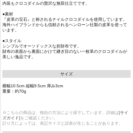
内装もクロコダイルの贅沢な無双仕立てです。
●素材
『皮革の宝石』と称されるナイルクロコダイルを使用しています。
海外ハイブランドからも信頼されるヘンローン社製の皮革を使って
います。
●スタイル
シンプルでオーソドックスな折財布です。
財布の表面から裏面にかけて継ぎ目のない一枚革のクロコダイルが
美しい逸品です。
サイズ
横幅10.5cm 縦幅9.5cm 厚み3cm
重量：約70g
※こちらの商品は、独自の方法により採寸しています。詳細は
[サイ
ズガイド]
をご確認ください。
計り方によっては、表記サイズと誤差が生じることがあります。