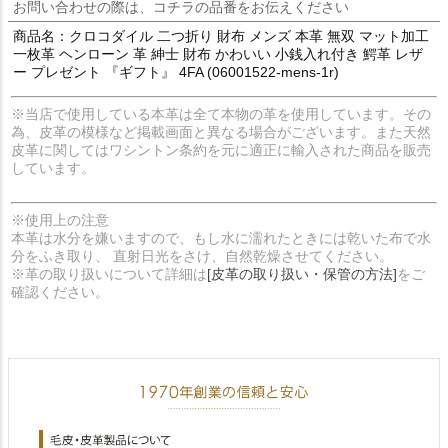
お問い合わせの際は、コチラの品番をお伝えください
商品名：クロコダイル 二つ折り 財布 メンズ 本革 無双 マット加工
一枚革 ヘンローン 革 紳士 財布 かわいい 小銭入れ付き 鰐革 レザ
ー プレゼント 『ギフト』 4FA (06001522-mens-1r)
※当店で使用している本革は全て本物の革を使用しています。その
為、皮革の模様など掲載画面と異なる場合がございます。また天然
皮革に関してはワシントン条約を元に適正に輸入された商品を販売
しています。
※使用上の注意
本革は水分を嫌いますので、もし水に濡れたときには乾いた布で水
分をふき取り、 直射日光をさけ、自然乾燥させてください。
※革の取り扱いについて詳細は
[皮革の取り扱い・保管の方法]
をご
確認ください。