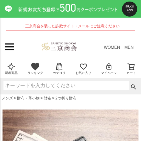
ペー
ジト
ップ
へ
→三京商会を装った詐欺サイト・メールにご注意ください
WOMEN
MEN
新着商品
ランキング
カテゴリ
お気に入り
マイページ
カート
メンズ
財布・革小物
財布
2つ折り財布