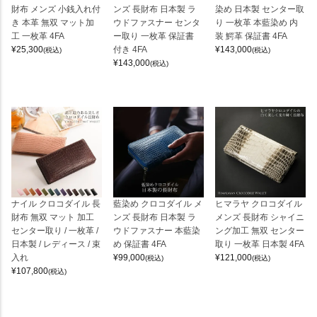
財布 メンズ 小銭入れ付
ンズ 長財布 日本製 ラ
染め 日本製 センター取
き 本革 無双 マット加
ウドファスナー センタ
り 一枚革 本藍染め 内
工 一枚革 4FA
ー取り 一枚革 保証書
装 鰐革 保証書 4FA
¥
25,300
付き 4FA
¥
143,000
(税込)
(税込)
¥
143,000
(税込)
ナイル クロコダイル 長
藍染め クロコダイル メ
ヒマラヤ クロコダイル
財布 無双 マット 加工
ンズ 長財布 日本製 ラ
メンズ 長財布 シャイニ
センター取り / 一枚革 /
ウドファスナー 本藍染
ング加工 無双 センター
日本製 / レディース / 束
め 保証書 4FA
取り 一枚革 日本製 4FA
入れ
¥
99,000
¥
121,000
(税込)
(税込)
¥
107,800
(税込)