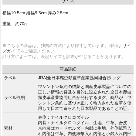
サイズ
横幅10.5cm 縦幅9.5cm 厚み2.5cm
重量：約70g
※こちらの商品は、独自の方法により採寸しています。詳細は
[サイ
ズガイド]
をご確認ください。
計り方によっては、表記サイズと誤差が生じることがあります。
商品詳細
ラベル
JRA[全日本爬虫類皮革産業協同組合]タッグ
ワシントン条約の啓蒙と国産皮革製品についての
正しい情報の普及を目的に設立された全日本爬虫
ラベル説明
類皮革産業協同組合が発行するタグ。商品が、ワ
シントン条約に基づき正しく輸入された皮革を使
用して日本で造られた日本製品であることの証。
表側：ナイルクロコダイル
内装：ナイルクロコダイル、生地、牛革、合皮
素材
※内装はカードホルダー内部に生地、外側紙幣入
れ内部は牛革、内側紙幣入れ内部と小銭入れ内部