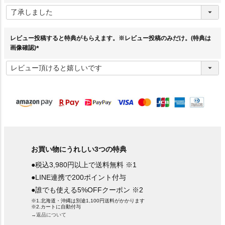
(
必
須
)
レビュー投稿すると特典がもらえます。※レビュー投稿のみだけ。(特典は
画像確認)
(
必
須
)
お買い物にうれしい3つの特典
●税込3,980円以上で送料無料 ※1
●LINE連携で200ポイント付与
●誰でも使える5%OFFクーポン ※2
※1.北海道・沖縄は別途1,100円送料がかかります
※2.カートに自動付与
→返品について