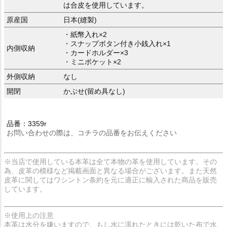
は合皮を使用しています。
原産国
日本(縫製)
・紙幣入れ×2
・スナップボタン付き小銭入れ×1
内側収納
・カードホルダー×3
・ミニポケット×2
外側収納
なし
開閉
かぶせ(留め具なし)
品番：3359r
お問い合わせの際は、コチラの品番をお伝えください
※当店で使用している本革は全て本物の革を使用しています。その
為、皮革の模様など掲載画面と異なる場合がございます。また天然
皮革に関してはワシントン条約を元に適正に輸入された商品を販売
しています。
※使用上の注意
本革は水分を嫌いますので、もし水に濡れたときには乾いた布で水