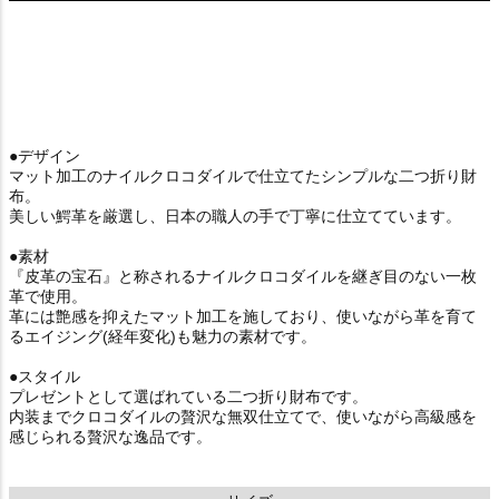
●デザイン
マット加工のナイルクロコダイルで仕立てたシンプルな二つ折り財
布。
美しい鰐革を厳選し、日本の職人の手で丁寧に仕立てています。
●素材
『皮革の宝石』と称されるナイルクロコダイルを継ぎ目のない一枚
革で使用。
革には艶感を抑えたマット加工を施しており、使いながら革を育て
るエイジング(経年変化)も魅力の素材です。
●スタイル
プレゼントとして選ばれている二つ折り財布です。
内装までクロコダイルの贅沢な無双仕立てで、使いながら高級感を
感じられる贅沢な逸品です。