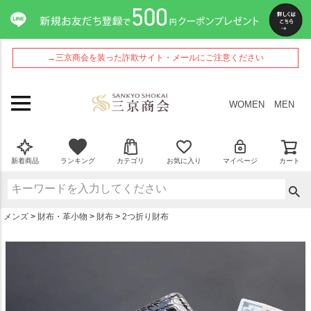
ペー
ジト
ップ
へ
→三京商会を装った詐欺サイト・メールにご注意ください
WOMEN
MEN
新着商品
ランキング
カテゴリ
お気に入り
マイページ
カート
メンズ
財布・革小物
財布
2つ折り財布