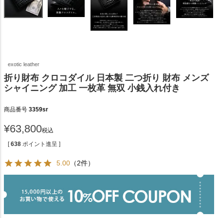
exotic leather
折り財布 クロコダイル 日本製 二つ折り 財布 メンズ
シャイニング 加工 一枚革 無双 小銭入れ付き
商品番号
3359sr
¥
63,800
税込
[
638
ポイント進呈 ]
5.00
（2件）