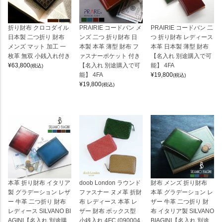
折り財布 クロコダイル
PRAIRIE コードバン メ
PRAIRIE コードバン 二
日本製 二つ折り 財布
ンズ 二つ 折り財布 日
つ 折り財布 レディース
メンズ マット 加工 一
本製 本革 薄型 財布 フ
本革 日本製 薄型 財布
枚革 無双 小銭入れ付き
ァスナーポケット 付き
【名入れ 別途購入で可
¥
63,800
【名入れ 別途購入で可
能】 4FA
(税込)
能】 4FA
¥
19,800
(税込)
¥
19,800
(税込)
本革 折り財布 イタリア
doob London ラウンド
財布 メンズ 折り財布
製 グラデーション レザ
ファスナー ヌメ革 折財
本革 グラデーション レ
ー 牛革 二つ折り 財布
布 レディース 本革 レ
ザー 牛革 二つ折り 財
レディース SILVANO BI
ザー 財布 ボックス型
布 イタリア製 SILVANO
AGINI【名入れ 別途購
小銭入れ 4FC (090004
BIAGINI【名入れ 別途