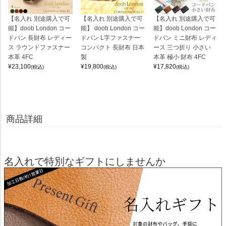
【名入れ 別途購入で可
【名入れ 別途購入で可
【名入れ 別途購入で可
能】doob London コー
能】 doob London コー
能】doob London コー
ドバン 長財布 レディー
ドバン L字ファスナー
ドバン ミニ財布 レディ
ス ラウンドファスナー
コンパクト 長財布 日本
ース 三つ折り 小さい
本革 4FC
製
本革 極小 財布 4FC
¥
23,100
¥
19,800
¥
17,820
(税込)
(税込)
(税込)
商品詳細
名入れで特別なギフトにしませんか