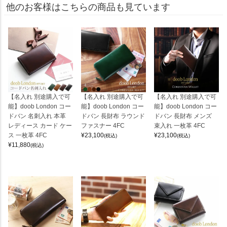
他のお客様はこちらの商品も見ています
【名入れ 別途購入で可
【名入れ 別途購入で可
【名入れ 別途購入で可
能】doob London コー
能】doob London コー
能】doob London コー
ドバン 名刺入れ 本革
ドバン 長財布 ラウンド
ドバン 長財布 メンズ
レディース カード ケー
ファスナー 4FC
束入れ 一枚革 4FC
ス 一枚革 4FC
¥
23,100
¥
23,100
(税込)
(税込)
¥
11,880
(税込)