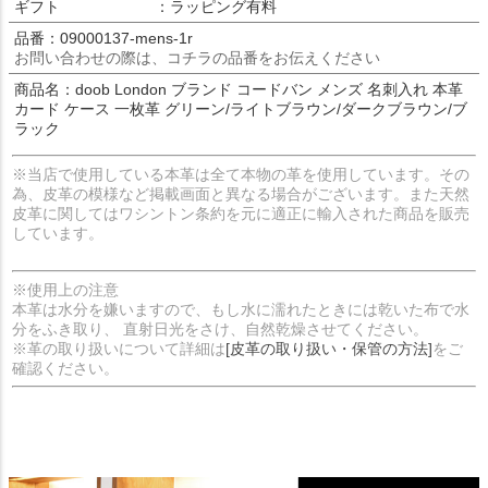
ギフト
：ラッピング有料
品番：09000137-mens-1r
お問い合わせの際は、コチラの品番をお伝えください
商品名：doob London ブランド コードバン メンズ 名刺入れ 本革
カード ケース 一枚革 グリーン/ライトブラウン/ダークブラウン/ブ
ラック
※当店で使用している本革は全て本物の革を使用しています。その
為、皮革の模様など掲載画面と異なる場合がございます。また天然
皮革に関してはワシントン条約を元に適正に輸入された商品を販売
しています。
※使用上の注意
本革は水分を嫌いますので、もし水に濡れたときには乾いた布で水
分をふき取り、 直射日光をさけ、自然乾燥させてください。
※革の取り扱いについて詳細は
[皮革の取り扱い・保管の方法]
をご
確認ください。