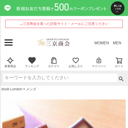
ペー
ジト
ップ
へ
→三京商会を装った詐欺サイト・メールにご注意ください
WOMEN
MEN
新着商品
ランキング
カテゴリ
お気に入り
マイページ
カート
doob London
メンズ