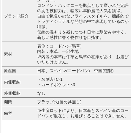
メーカー。
ロンドン・ハックニーを拠点として磨かれた定評
のある技術力は、幅広い年齢層で人気を獲得。
ブランド紹介
自由で気負いのないライフスタイルを、機能的で
トラディショナルな発想の中で表現しているのが
特徴。
伝統の温もりを残しつつも日常に馴染みやすく、
新しい感性に響く物作りを目指す。
表側：コードバン(馬革)
内装：本革、一部生地
素材
※内装の本革は牛革と馬革の在庫があり、お選び
いただけません。
原産国
日本、スペイン(コードバン)、中国(縫製)
・名刺入れ×1
内側収納
・カードポケット×3
外側収納
なし
開閉
フラップ式(留め具無し)
※生産ロットにより、日本産とスペイン産のコー
備考
ドバンが混在し、お選びすることはできません。