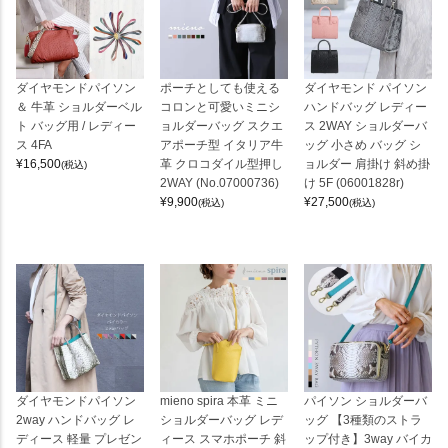
ダイヤモンドパイソン
ポーチとしても使える
ダイヤモンド パイソン
＆ 牛革 ショルダーベル
コロンと可愛いミニシ
ハンドバッグ レディー
ト バッグ用 / レディー
ョルダーバッグ スクエ
ス 2WAY ショルダーバ
ス 4FA
アポーチ型 イタリア牛
ッグ 小さめ バッグ シ
¥
16,500
革 クロコダイル型押し
ョルダー 肩掛け 斜め掛
(税込)
2WAY (No.07000736)
け 5F (06001828r)
¥
9,900
¥
27,500
(税込)
(税込)
ダイヤモンドパイソン
mieno spira 本革 ミニ
パイソン ショルダーバ
2way ハンドバッグ レ
ショルダーバッグ レデ
ッグ 【3種類のストラ
ディース 軽量 プレゼン
ィース スマホポーチ 斜
ップ付き】3way バイカ