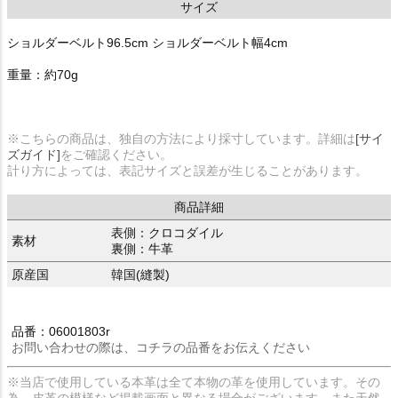
サイズ
ショルダーベルト96.5cm ショルダーベルト幅4cm
重量：約70g
※こちらの商品は、独自の方法により採寸しています。詳細は
[サイ
ズガイド]
をご確認ください。
計り方によっては、表記サイズと誤差が生じることがあります。
商品詳細
表側：クロコダイル
素材
裏側：牛革
原産国
韓国(縫製)
品番：06001803r
お問い合わせの際は、コチラの品番をお伝えください
※当店で使用している本革は全て本物の革を使用しています。その
為、皮革の模様など掲載画面と異なる場合がございます。また天然