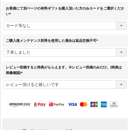
お客様にて別ページの有料ギフトを購入頂いた方のみカードをご選択くださ
い
(
必
須
)
ご購入後メンテナンス剤等を使用した場合は返品交換不可
(
必
須
)
レビュー投稿すると特典がもらえます。※レビュー投稿のみだけ。(特典は
画像確認)
(
必
須
)