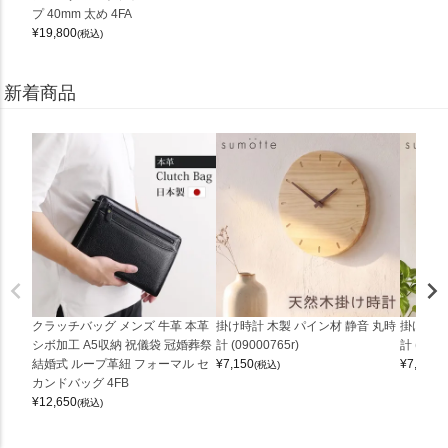
プ 40mm 太め 4FA
¥
19,800
(税込)
新着商品
クラッチバッグ メンズ 牛革 本革
掛け時計 木製 パイン材 静音 丸時
掛け時計
シボ加工 A5収納 祝儀袋 冠婚葬祭
計 (09000765r)
計 (0900
結婚式 ループ革紐 フォーマル セ
¥
7,150
¥
7,150
(税込)
(
カンドバッグ 4FB
¥
12,650
(税込)