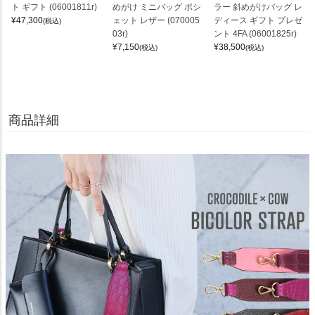
ト ギフト (06001811r)
めがけ ミニバッグ ポシ
ラー 斜めがけバッグ レ
¥
47,300
ェット レザー (070005
ディース ギフト プレゼ
(税込)
03r)
ント 4FA (06001825r)
¥
7,150
¥
38,500
(税込)
(税込)
商品詳細