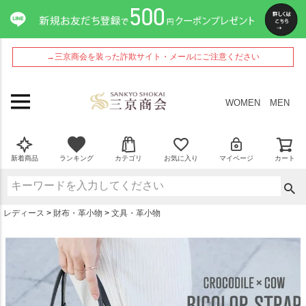
ペー
ジト
ップ
へ
→三京商会を装った詐欺サイト・メールにご注意ください
WOMEN
MEN
新着商品
ランキング
カテゴリ
お気に入り
マイページ
カート
レディース
財布・革小物
文具・革小物