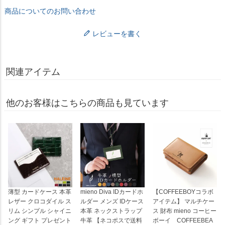
商品についてのお問い合わせ
レビューを書く
関連アイテム
他のお客様はこちらの商品も見ています
薄型 カードケース 本革
mieno Diva IDカードホ
【COFFEEBOYコラボ
レザー クロコダイル ス
ルダー メンズ IDケース
アイテム】 マルチケー
リム シンプル シャイニ
本革 ネックストラップ
ス 財布 mieno コーヒー
ング ギフト プレゼント
牛革 【ネコポスで送料
ボーイ COFFEEBEA