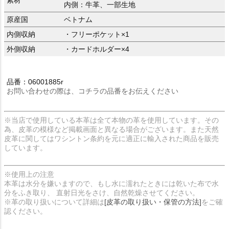
内側：牛革、一部生地
原産国
ベトナム
内側収納
・フリーポケット×1
外側収納
・カードホルダー×4
品番：06001885r
お問い合わせの際は、コチラの品番をお伝えください
※当店で使用している本革は全て本物の革を使用しています。その
為、皮革の模様など掲載画面と異なる場合がございます。また天然
皮革に関してはワシントン条約を元に適正に輸入された商品を販売
しています。
※使用上の注意
本革は水分を嫌いますので、もし水に濡れたときには乾いた布で水
分をふき取り、 直射日光をさけ、自然乾燥させてください。
※革の取り扱いについて詳細は
[皮革の取り扱い・保管の方法]
をご確
認ください。