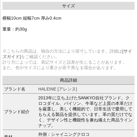
サイズ
横幅10cm 縦幅7cm 厚み0.4cm
重量：約30g
※こちらの商品は、独自の方法により採寸しています。詳細は
[サイ
ズガイド]
をご確認ください。
計り方によっては、表記サイズと誤差が生じることがあります。
また、色やサイズにより重さが若干異なる場合があります。
商品詳細
ブランド名
HALEINE [アレンヌ]
2013年に立ち上げたSANKYO自社ブランド。ク
ロコダイル、パイソン、牛革など上質の本革だけ
を厳選し、美しく機能的で、日常生活で愛用して
ブランド紹介
もらえる製品を提供しています。革の質だけでな
く、デザイン性と機能性を兼ね備えた商品ライン
ナップ。
外側：シャイニングクロコ
素材