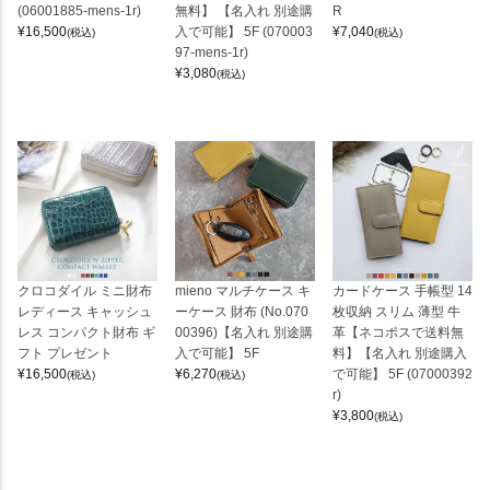
(06001885-mens-1r)
無料】 【名入れ 別途購
R
¥
16,500
入で可能】 5F (070003
¥
7,040
(税込)
(税込)
97-mens-1r)
¥
3,080
(税込)
クロコダイル ミニ財布
mieno マルチケース キ
カードケース 手帳型 14
レディース キャッシュ
ーケース 財布 (No.070
枚収納 スリム 薄型 牛
レス コンパクト財布 ギ
00396)【名入れ 別途購
革【ネコポスで送料無
フト プレゼント
入で可能】 5F
料】【名入れ 別途購入
¥
16,500
¥
6,270
で可能】 5F (07000392
(税込)
(税込)
r)
¥
3,800
(税込)