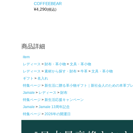
COFFEEBEAR
¥
4,290
(税込)
商品詳細
item
レディース
財布・革小物
文具・革小物
レディース
素材から探す・財布
牛革
文具・革小物
ギフト
名入れ
特集ページ
新生活に贈る革小物ギフト｜新社会人のための本革プ
Jamale
レディース
財布
特集ページ
新生活応援キャンペーン
Jamale
Jamale 13周年記念
特集ページ
2026年の開運日