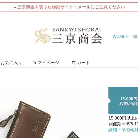
→三京商会を装った詐欺サイト・メールにご注意ください
WOMEN
M
検索
お気に入り
マイページ
カート
15,000円以上
開催期間:8/8 10:
詳細・その他