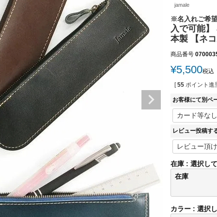
jamale
※名入れご希
入で可能】 
本製 【ネコ
商品番号
070003
¥
5,500
税込
[
55
ポイント進呈
お客様にて別ペ
レビュー投稿す
在庫
選択し
在庫
カラー
選択