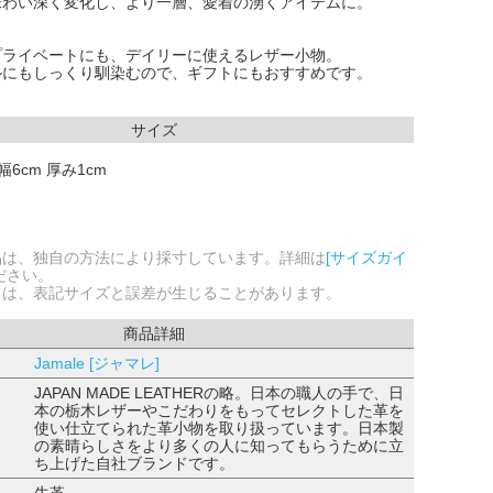
味わい深く変化し、より一層、愛着の湧くアイテムに。
プライベートにも、デイリーに使えるレザー小物。
ルにもしっくり馴染むので、ギフトにもおすすめです。
サイズ
縦幅6cm 厚み1cm
品は、独自の方法により採寸しています。詳細は
[サイズガイ
ださい。
ては、表記サイズと誤差が生じることがあります。
商品詳細
Jamale [ジャマレ]
JAPAN MADE LEATHERの略。日本の職人の手で、日
本の栃木レザーやこだわりをもってセレクトした革を
使い仕立てられた革小物を取り扱っています。日本製
の素晴らしさをより多くの人に知ってもらうために立
ち上げた自社ブランドです。
牛革