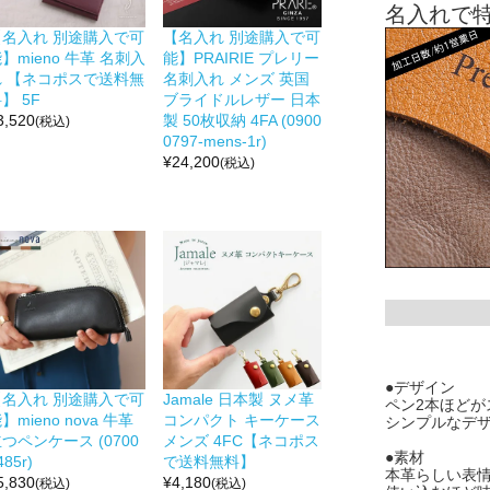
名入れで
【名入れ 別途購入で可
【名入れ 別途購入で可
】mieno 牛革 名刺入
能】PRAIRIE プレリー
れ 【ネコポスで送料無
名刺入れ メンズ 英国
】 5F
ブライドルレザー 日本
3,520
製 50枚収納 4FA (0900
(税込)
0797-mens-1r)
¥
24,200
(税込)
●デザイン
【名入れ 別途購入で可
Jamale 日本製 ヌメ革
ペン2本ほど
】mieno nova 牛革
コンパクト キーケース
シンプルなデ
つペンケース (0700
メンズ 4FC【ネコポス
●素材
485r)
で送料無料】
本革らしい表
5,830
¥
4,180
(税込)
(税込)