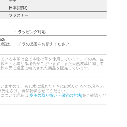
日本(縫製)
ファスナー
：ラッピング対応
52r
の際は、コチラの品番をお伝えください
している本革は全て本物の革を使用しています。その為、皮
掲載画面と異なる場合がございます。また天然皮革に関して
条約を元に適正に輸入された商品を販売しています。
意
嫌いますので、もし水に濡れたときには乾いた布で水分をふ
日光をさけ、自然乾燥させてください。
いについて詳細は
[皮革の取り扱い・保管の方法]
をご確認くだ