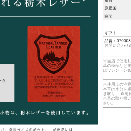
原産国
開閉
ギフト
品番：070003
お問い合わせ
※当店で使用
革の模様など
はワシントン
※使用上の注
本革は水分を
き取り、 直射
※革の取り扱
さい。