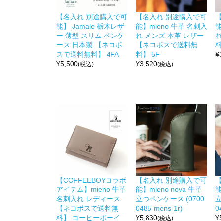
【名入れ 別途購入で可
【名入れ 別途購入で可
能】 Jamale 栃木レザ
能】mieno 牛革 名刺入
能
ー 薄型 スリム ペンケ
れ メンズ 本革 レザー
ース 日本製 【ネコポ
【ネコポスで送料無
料
スで送料無料】 4FA
料】 5F
¥
¥
5,500
¥
3,520
(税込)
(税込)
【COFFEEBOYコラボ
【名入れ 別途購入で可
アイテム】mieno 牛革
能】mieno nova 牛革
能
名刺入れ レディース
立つペンケース (0700
立
【ネコポスで送料無
0485-mens-1r)
0
料】 コーヒーボーイ
¥
5,830
¥
(税込)