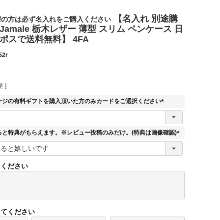
【名入れ 別途購
望の方は必ず名入れをご購入ください
Jamale 栃木レザー 薄型 スリム ペンケース 日
ポスで送料無料】 4FA
52r
 ]
ージの有料ギフトを購入頂いた方のみカードをご選択ください
(
必
須
ると特典がもらえます。※レビュー投稿のみだけ。(特典は画像確認)
)
(
必
須
てください
)
してください