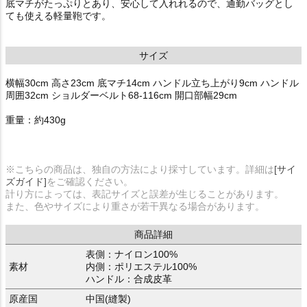
底マチがたっぷりとあり、安心して入れれるので、通勤バッグとし
ても使える軽量鞄です。
サイズ
横幅30cm 高さ23cm 底マチ14cm ハンドル立ち上がり9cm ハンドル
周囲32cm ショルダーベルト68-116cm 開口部幅29cm
重量：約430g
※こちらの商品は、独自の方法により採寸しています。詳細は
[サイ
ズガイド]
をご確認ください。
計り方によっては、表記サイズと誤差が生じることがあります。
また、色やサイズにより重さが若干異なる場合があります。
商品詳細
表側：ナイロン100%
素材
内側：ポリエステル100%
ハンドル：合成皮革
原産国
中国(縫製)