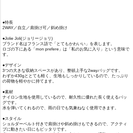
●特長
2WAY／自立／肩掛け可／斜め掛け
●Jolie Joli(ジョリージョリ)
ブランド名はフランス語で「とてもかわいい」を表します。
ロゴの下にある「mon prefere」は「私のお気に入り」という意味で
す。
●デザイン
3つの大きな収納スペースがあり、整頓上手な2wayバッグです。
わずか430gととても軽く、生地もしっかりしているので、たっぷり
の荷物を軽やかに持てます。
●素材
ナイロン生地を使用しているので、耐久性に優れた長く使えるバッ
グです。
水を弾いてくれるので、雨の日でも気兼ねなく使用できます。
●スタイル
ショルダーベルト付きで肩掛けや斜め掛けもできるので、アクティ
ブに動きたい日にもピッタリです。