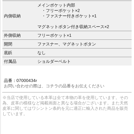
メインポケット内部
・フリーポケット×2
内側収納
・ファスナー付きポケット×1
マグネットボタン付き収納スペース×2
外側収納
フリーポケット×1
開閉
ファスナー、マグネットボタン
底鋲
なし
付属品
ショルダーベルト
品番：07000434r
お問い合わせの際は、コチラの品番をお伝えください
※当店で使用している本革は全て本物の革を使用しています。その
為、皮革の模様など掲載画面と異なる場合がございます。また天然
皮革に関してはワシントン条約を元に適正に輸入された商品を販売
しています。