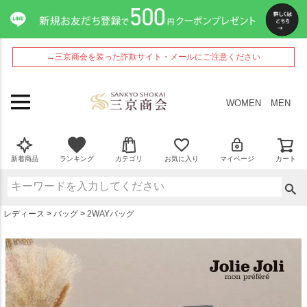
ペー
ジト
ップ
へ
→三京商会を装った詐欺サイト・メールにご注意ください
WOMEN
MEN
新着商品
ランキング
カテゴリ
お気に入り
マイページ
カート
レディース
バッグ
2WAYバッグ