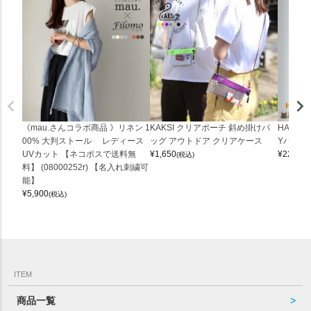
《mau.さんコラボ商品 》リネン 1
KAKSI クリアポーチ 斜め掛けバ
HALEI
00% 大判ストール レディース
ッグ アウトドア クリアケース
Yバッグ 
UVカット 【ネコポスで送料無
¥
1,650
¥
22,000
(税込)
料】 (08000252r) 【名入れ刺繍可
能】
¥
5,900
(税込)
ITEM
商品一覧