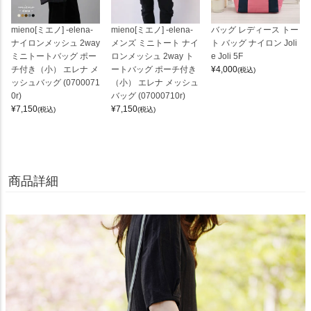
mieno[ミエノ] -elena-
mieno[ミエノ] -elena-
バッグ レディース トー
ナイロンメッシュ 2way
メンズ ミニトート ナイ
ト バッグ ナイロン Joli
ミニトートバッグ ポー
ロンメッシュ 2way ト
e Joli 5F
チ付き（小） エレナ メ
ートバッグ ポーチ付き
¥
4,000
(税込)
ッシュバッグ (0700071
（小） エレナ メッシュ
0r)
バッグ (07000710r)
¥
7,150
¥
7,150
(税込)
(税込)
商品詳細