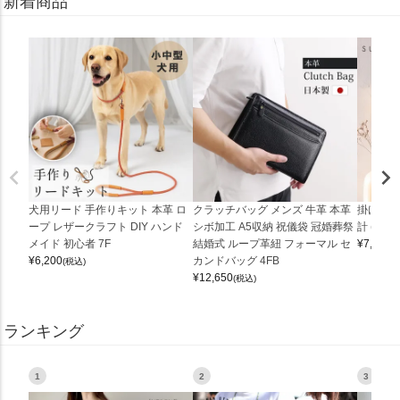
新着商品
犬用リード 手作りキット 本革 ロ
クラッチバッグ メンズ 牛革 本革
掛け時計
ープ レザークラフト DIY ハンド
シボ加工 A5収納 祝儀袋 冠婚葬祭
計 (0900
メイド 初心者 7F
結婚式 ループ革紐 フォーマル セ
¥
7,150
(
¥
6,200
カンドバッグ 4FB
(税込)
¥
12,650
(税込)
ランキング
1
2
3