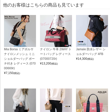
他のお客様はこちらの商品も見ています
Mia Borsa ミアボルサ
ナイロン 牛革 2WAY ト
Jamale 防水レザー シ
ナイロンメッシュ ミニ
ートバッグ レディース
ョルダーバッグ 4FB
ショルダーバッグ ポー
(07000720r)
¥
14,300
(税込)
チ付き レディース (070
¥
13,200
(税込)
00669r)
¥
7,150
(税込)