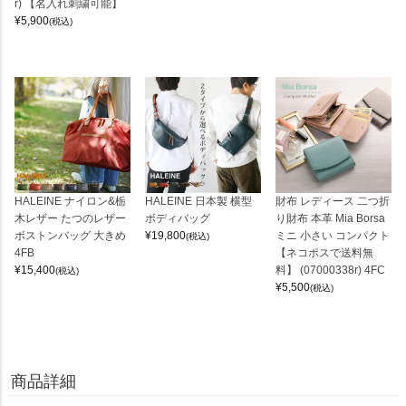
r) 【名入れ刺繍可能】
¥
5,900
(税込)
HALEINE ナイロン&栃
HALEINE 日本製 横型
財布 レディース 二つ折
木レザー たつのレザー
ボディバッグ
り財布 本革 Mia Borsa
ボストンバッグ 大きめ
¥
19,800
ミニ 小さい コンパクト
(税込)
4FB
【ネコポスで送料無
¥
15,400
料】 (07000338r) 4FC
(税込)
¥
5,500
(税込)
商品詳細