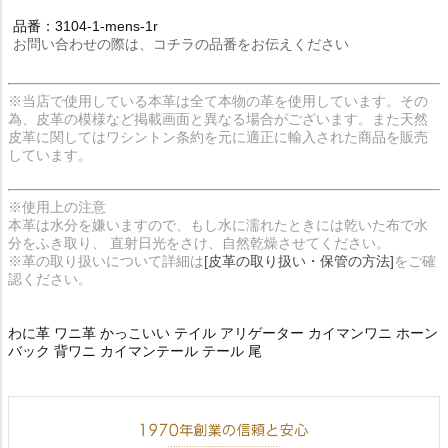
品番：3104-1-mens-1r
お問い合わせの際は、コチラの品番をお伝えください
※当店で使用している本革は全て本物の革を使用しています。その
為、皮革の模様など掲載画面と異なる場合がございます。また天然
皮革に関してはワシントン条約を元に適正に輸入された商品を販売
しています。
※使用上の注意
本革は水分を嫌いますので、もし水に濡れたときには乾いた布で水
分をふき取り、 直射日光をさけ、自然乾燥させてください。
※革の取り扱いについて詳細は
[皮革の取り扱い・保管の方法]
をご確
認ください。
わに革 ワニ革 かっこいい テイル アリゲーター カイマンワニ ホーン
バック 背ワニ カイマンテール テール 尾