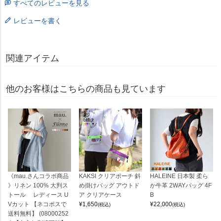
すべてのレビューを見る
レビューを書く
関連アイテム
他のお客様はこちらの商品も見ています
《mau.さんコラボ商品
KAKSI クリアポーチ 斜
HALEINE 日本製 柔ら
》リネン 100% 大判ス
め掛けバッグ アウトド
か牛革 2WAYバッグ 4F
トール レディース U
ア クリアケース
B
Vカット 【ネコポスで
¥
1,650
¥
22,000
(税込)
(税込)
送料無料】 (08000252