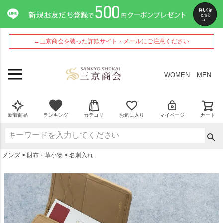
ペー
ジト
ップ
へ
→三京商会を装った詐欺サイト・メールにご注意ください
WOMEN
MEN
新着商品
ランキング
カテゴリ
お気に入り
マイページ
カート
メンズ
財布・革小物
名刺入れ