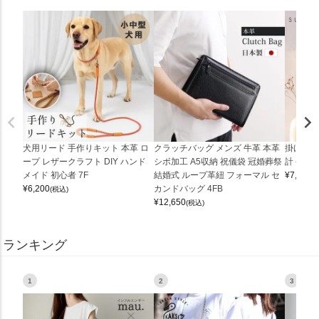
犬用リード 手作りキット 本革 ロ
クラッチバッグ メンズ 牛革 本革
掛け時計
ープ レザークラフト DIY ハンド
シボ加工 A5収納 祝儀袋 冠婚葬祭
計 (0900
メイド 初心者 7F
結婚式 ループ革紐 フォーマル セ
¥
7,150
(
¥
6,200
カンドバッグ 4FB
(税込)
¥
12,650
(税込)
ランキング
1
2
3