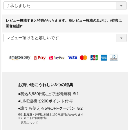
必
須
)
レビュー投稿すると特典がもらえます。※レビュー投稿のみだけ。(特典は
画像確認)
(
必
須
)
お買い物にうれしい3つの特典
●税込3,980円以上で送料無料 ※1
●LINE連携で200ポイント付与
●誰でも使える5%OFFクーポン ※2
※1.北海道・沖縄は別途1,100円送料がかかります
※2.カートに自動付与
→返品について