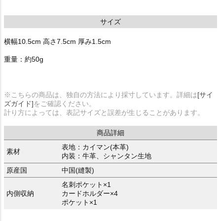
サイズ
横幅10.5cm 高さ7.5cm 厚み1.5cm
重量：約50g
※こちらの商品は、独自の方法により採寸しています。詳細は
[サイ
ズガイド]
をご確認ください。
計り方によっては、表記サイズと誤差が生じることがあります。
商品詳細
表地：カイマン(本革)
素材
内装：牛革、シャンタン生地
原産国
中国(縫製)
名刺ポケット×1
内側収納
カードホルダー×4
ポケット×1