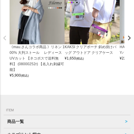
《mau.さんコラボ商品 》リネン 1
KAKSI クリアポーチ 斜め掛けバ
HALEI
00% 大判ストール レディース
ッグ アウトドア クリアケース
Yバッグ 
UVカット 【ネコポスで送料無
¥
1,650
¥
22,000
(税込)
料】 (08000252r) 【名入れ刺繍可
能】
¥
5,900
(税込)
ITEM
商品一覧