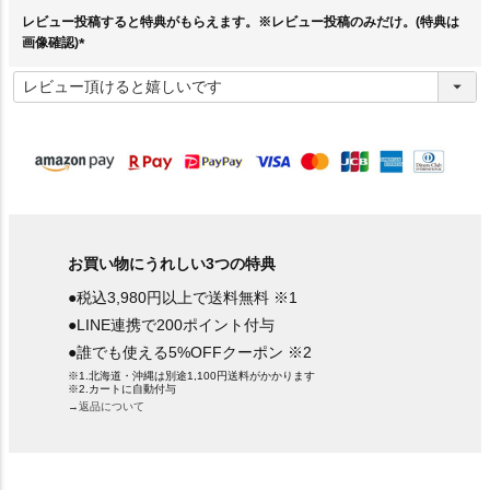
)
レビュー投稿すると特典がもらえます。※レビュー投稿のみだけ。(特典は
画像確認)
(
必
須
)
お買い物にうれしい3つの特典
●税込3,980円以上で送料無料 ※1
●LINE連携で200ポイント付与
●誰でも使える5%OFFクーポン ※2
※1.北海道・沖縄は別途1,100円送料がかかります
※2.カートに自動付与
→返品について