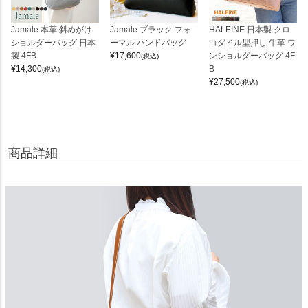
Jamale 本革 斜めがけ
Jamale ブラック フォ
HALEINE 日本製 クロ
ショルダーバッグ 日本
ーマル ハンドバッグ
コダイル型押し 牛革 ワ
製 4FB
¥
17,600
ンショルダーバッグ 4F
(税込)
¥
14,300
B
(税込)
¥
27,500
(税込)
商品詳細