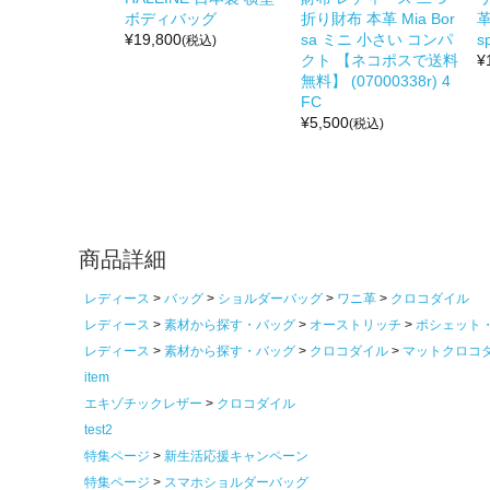
ボディバッグ
折り財布 本革 Mia Bor
革
¥
19,800
sa ミニ 小さい コンパ
s
(税込)
クト 【ネコポスで送料
¥
無料】 (07000338r) 4
FC
¥
5,500
(税込)
商品詳細
レディース
バッグ
ショルダーバッグ
ワニ革
クロコダイル
レディース
素材から探す・バッグ
オーストリッチ
ポシェット
レディース
素材から探す・バッグ
クロコダイル
マットクロコ
item
エキゾチックレザー
クロコダイル
test2
特集ページ
新生活応援キャンペーン
特集ページ
スマホショルダーバッグ