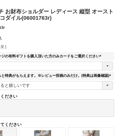
チ お財布ショルダー レディース 縦型 オースト
ダイル(06001763r)
63r
込
呈 ]
ージの有料ギフトを購入頂いた方のみカードをご選択ください
(
必
須
ると特典がもらえます。※レビュー投稿のみだけ。(特典は画像確認)
)
(
必
須
てください
)
してください