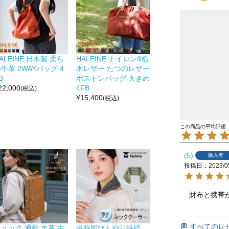
ALEINE 日本製 柔ら
HALEINE ナイロン&栃
牛革 2WAYバッグ 4
木レザー たつのレザー
B
ボストンバッグ 大きめ
22,000
4FB
(税込)
¥
15,400
(税込)
5
購入者
投稿日
2023/0
財布と携帯
すべてのレ
ュック 通勤 本革 牛
長時間ひんやり持続。