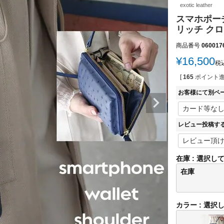
exotic leather
スマホポー
リッチ クロコ
商品番号
060017
¥
16,500
税
[
165
ポイント進
お客様にて別ペ
レビュー投稿す
在庫
選択し
在庫
カラー
選択