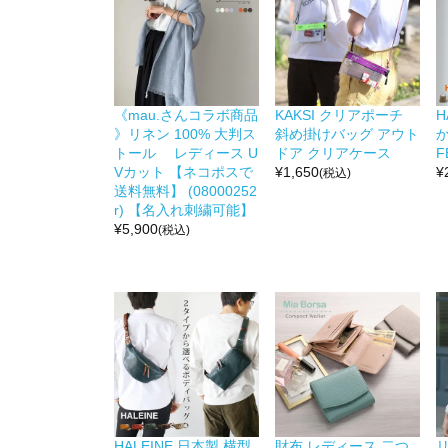
《mau.さんコラボ商品
KAKSI クリアポーチ
H
》リネン 100% 大判ス
斜め掛けバッグ アウト
か
トール レディース U
ドア クリアケース
F
Vカット 【ネコポスで
¥
1,650
¥
(税込)
送料無料】 (08000252
r) 【名入れ刺繍可能】
¥
5,900
(税込)
HALEINE 日本製 横型
財布 レディース 二つ
リ