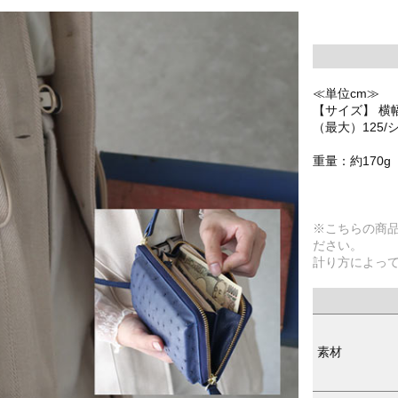
≪単位cm≫
【サイズ】 横幅
（最大）125
重量：約170g
※こちらの商
ださい。
計り方によっ
素材