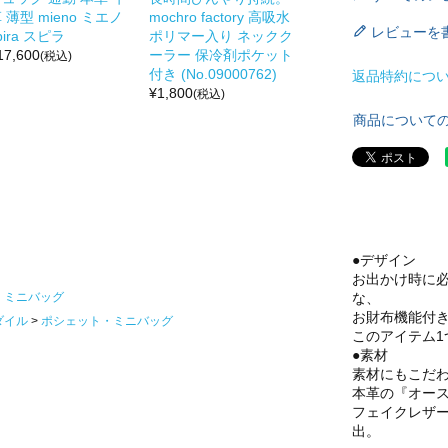
 薄型 mieno ミエノ
mochro factory 高吸水
レビューを
pira スピラ
ポリマー入り ネックク
17,600
ーラー 保冷剤ポケット
(税込)
付き (No.09000762)
返品特約につ
¥
1,800
(税込)
商品について
●デザイン
お出かけ時に
な、
・ミニバッグ
お財布機能付
ダイル
ポシェット・ミニバッグ
このアイテム
●素材
素材にもこだ
本革の『オー
フェイクレザ
出。