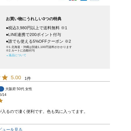
お買い物にうれしい3つの特典
●税込3,980円以上で送料無料 ※1
●LINE連携で200ポイント付与
●誰でも使える5%OFFクーポン ※2
※1.北海道・沖縄は別途1,100円送料がかかります
※2.カートに自動付与
→返品について
5.00
1
大阪府
50代
女性
5/14
が入るので凄く便利です。色も気に入ってます。
ビューを見る