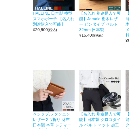
HALEINE 日本製 横型
【名入れ 別途購入で可
スマホポーチ 【名入れ
能】Jamale 栃木レザ
能
別途購入で可能】
ー ピンタイプ ベルト
¥
20,900
32mm 日本製
(税込)
¥
15,400
料
(税込)
¥
ベジタブル タンニン
【名入れ 別途購入で可
レザー 2つ折り 財布
能】日本製 クロコダイ
能
日本製 本革 レディー
ル ベルト マット 加工