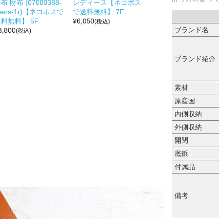
布 財布 (07000388-
レディース【ネコポス
ens-1r)【ネコポスで
で送料無料】 7F
料無料】 5F
¥
6,050
(税込)
ブランド名
3,800
(税込)
ブランド紹介
素材
原産国
内側収納
外側収納
開閉
底鋲
付属品
備考