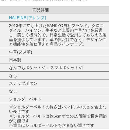
商品詳細
HALEINE [アレンヌ]
2013年に立ち上げたSANKYO自社ブランド。クロコ
ダイル、パイソン、牛革など上質の本革だけを厳選
し、美しく機能的で、日常生活で愛用してもらえる製
品を提供しています。革の質だけでなく、デザイン性
と機能性を兼ね備えた商品ラインナップ。
牛革(ヌメ革)
日本製
なんでもポケット×1、スマホポケット×1
なし
スナップボタン
なし
ショルダーベルト
※ショルダーベルトの長さはハンドルの長さを含まな
い長さです
※ショルダーベルトは約5cmずつの15段階で長さ調節
が可能です
※重量はショルダーベルトを含まない重さです