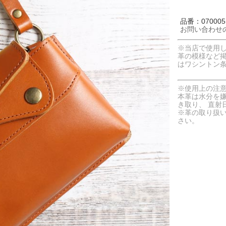
品番：070005
お問い合わせ
※当店で使用
革の模様など
はワシントン
※使用上の注
本革は水分を
き取り、 直射
※革の取り扱
さい。