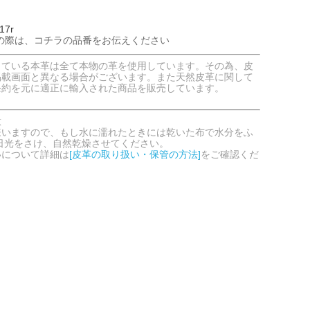
17r
の際は、コチラの品番をお伝えください
している本革は全て本物の革を使用しています。その為、皮
掲載画面と異なる場合がございます。また天然皮革に関して
条約を元に適正に輸入された商品を販売しています。
意
嫌いますので、もし水に濡れたときには乾いた布で水分をふ
日光をさけ、自然乾燥させてください。
いについて詳細は
[皮革の取り扱い・保管の方法]
をご確認くだ