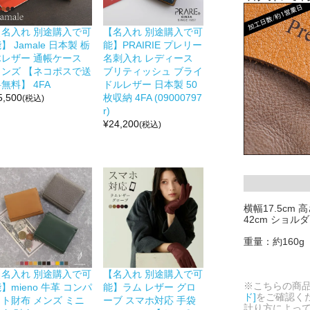
【名入れ 別途購入で可
【名入れ 別途購入で可
】 Jamale 日本製 栃
能】PRAIRIE プレリー
木レザー 通帳ケース
名刺入れ レディース
メンズ 【ネコポスで送
ブリティッシュ ブライ
無料】 4FA
ドルレザー 日本製 50
5,500
枚収納 4FA (09000797
(税込)
r)
¥
24,200
(税込)
横幅17.5cm 
42cm ショル
重量：約160g
【名入れ 別途購入で可
【名入れ 別途購入で可
※こちらの商
】mieno 牛革 コンパ
能】ラム レザー グロ
ド]
をご確認く
クト財布 メンズ ミニ
ーブ スマホ対応 手袋
計り方によっ