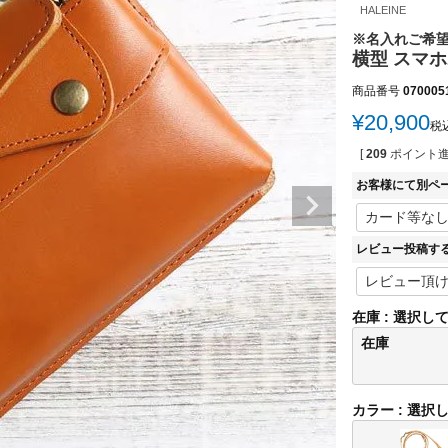
HALEINE
※名入れご希
横型 スマ
商品番号
070005
¥
20,900
税
[
209
ポイント進
お客様にて別ペ
レビュー投稿す
在庫
選択し
在庫
カラー
選択