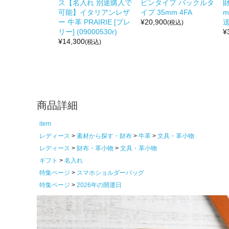
ス【名入れ 別途購入で
ピンタイプ バックルタ
財
可能】イタリアンレザ
イプ 35mm 4FA
m
ー 牛革 PRAIRIE [プレ
¥
20,900
送
(税込)
リー] (09000530r)
¥
¥
14,300
(税込)
商品詳細
item
レディース
素材から探す・財布
牛革
文具・革小物
レディース
財布・革小物
文具・革小物
ギフト
名入れ
特集ページ
スマホショルダーバッグ
特集ページ
2026年の開運日