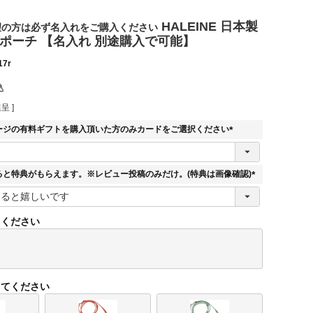
HALEINE 日本製
望の方は必ず名入れをご購入ください
ホポーチ 【名入れ 別途購入で可能】
17r
込
呈 ]
ージの有料ギフトを購入頂いた方のみカードをご選択ください
(
必
須
ると特典がもらえます。※レビュー投稿のみだけ。(特典は画像確認)
)
(
必
須
てください
)
してください