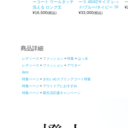
ーコート ウールタッチ
ース 40/42サイズ レッ
ー
洗える ロング丈
ド/ブルー/ネイビー 7F
¥
¥
16,500
¥
33,000
(税込)
(税込)
商品詳細
レディース
ファッション
特集
はっ水
レディース
ファッション
アウター
item
特集ページ
きれいめスプリングコート特集
特集ページ
アウトドアにおすすめ
特集ページ
新生活応援キャンペーン