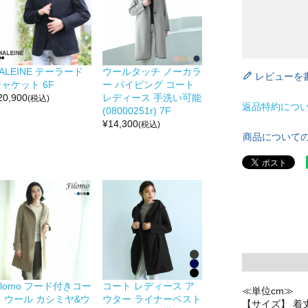
ALEINE テーラード
ウールタッチ ノーカラ
レビューを
ャケット 6F
ー パイピング コート
20,900
レディース 手洗い可能
(税込)
返品特約につ
(08000251r) 7F
¥
14,300
(税込)
商品について
ilomo フード付きコー
コート レディース ア
≪単位cm≫
 ウール カシミヤ&ウ
ウター ライナーベスト
【サイズ】 着丈