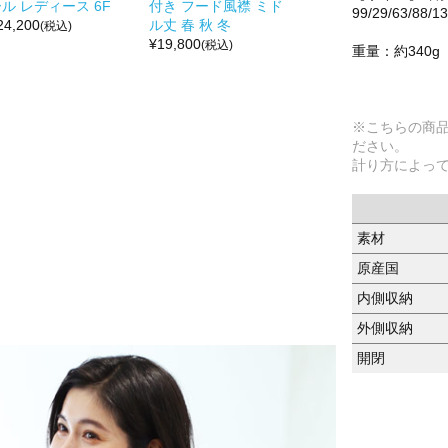
ル レディース 6F
付き フード風襟 ミド
99/29/63/88/1
24,200
ル丈 春 秋 冬
(税込)
¥
19,800
(税込)
重量：約340g
※こちらの商
ださい。
計り方によっ
素材
原産国
内側収納
外側収納
開閉