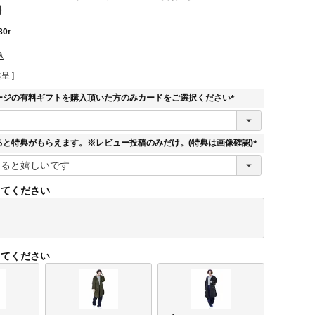
)
80r
込
呈 ]
ージの有料ギフトを購入頂いた方のみカードをご選択ください
(
必
須
ると特典がもらえます。※レビュー投稿のみだけ。(特典は画像確認)
)
(
必
須
してください
)
してください