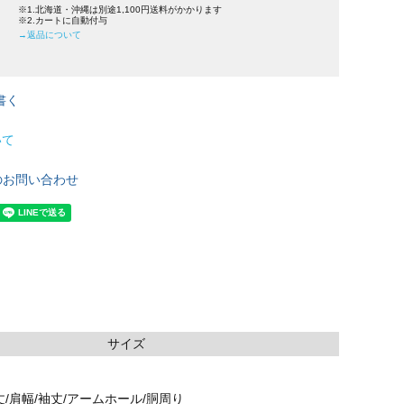
※1.北海道・沖縄は別途1,100円送料がかかります
※2.カートに自動付与
→返品について
書く
いて
のお問い合わせ
サイズ
/肩幅/袖丈/アームホール/胴周り