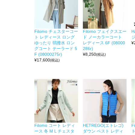
Filomo チェスターコー
Filomo フェイクスエー
H
ト レディース ロング
ド ノーカラーコート
ジ
ゆったり 弱撥水 ロン
レディース 6F (08000
¥
グコート テーラード 5
286r)
F (08000275r)
¥
8,250
(税込)
¥
17,600
(税込)
Filomo コート レディ
HETREGO(エトレゴ)
F
ース 冬 M L チェスタ
ダウン ベスト レディ
ト