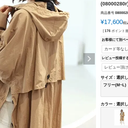
(08000280r
商品番号
080002
¥
17,600
税
[
176
ポイント進
お客様にて別ペ
レビュー投稿す
サイズ
選択
フリー(M~L)
カラー
選択