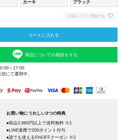
カーキ
ブラック
お気に入りに登録する
カートに入れる
商品についての相談をする
:00～17:00
返信にて運用中。
ベージュ
カーキ
ブラ
お買い物にうれしい3つの特典
●税込3,980円以上で送料無料 ※1
●LINE連携で200ポイント付与
●誰でも使える5%OFFクーポン ※2