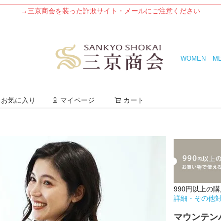
→三京商会を装った詐欺サイト・メールにご注意ください
WOMEN
M
検索
お気に入り
マイページ
カート
990円以上の
詳細・その他
マウンテンパ