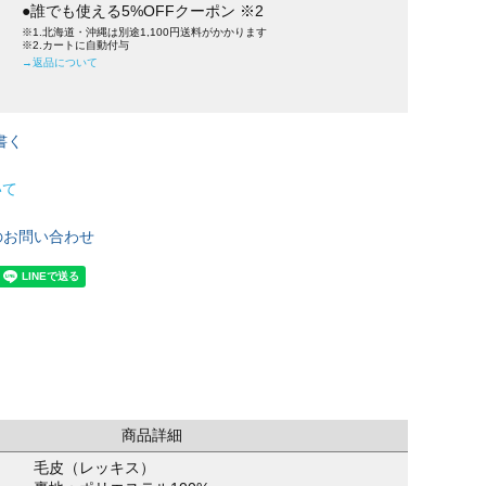
●誰でも使える5%OFFクーポン ※2
※1.北海道・沖縄は別途1,100円送料がかかります
※2.カートに自動付与
→返品について
書く
いて
のお問い合わせ
商品詳細
毛皮（レッキス）