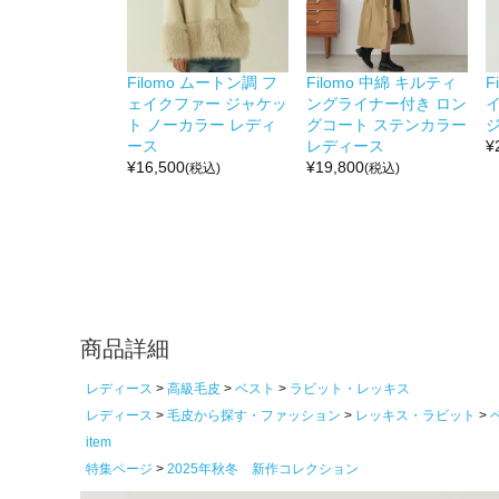
Filomo ムートン調 フ
Filomo 中綿 キルティ
F
ェイクファー ジャケッ
ングライナー付き ロン
ト ノーカラー レディ
グコート ステンカラー
ース
レディース
¥
¥
16,500
¥
19,800
(税込)
(税込)
商品詳細
レディース
高級毛皮
ベスト
ラビット・レッキス
レディース
毛皮から探す・ファッション
レッキス・ラビット
item
特集ページ
2025年秋冬 新作コレクション