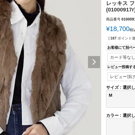
レッキス フ
(01000917r
商品番号
010009
¥
18,700
税
[
187
ポイント進
お客様にて別ペ
レビュー投稿す
サイズ
選択
M
カラー
選択