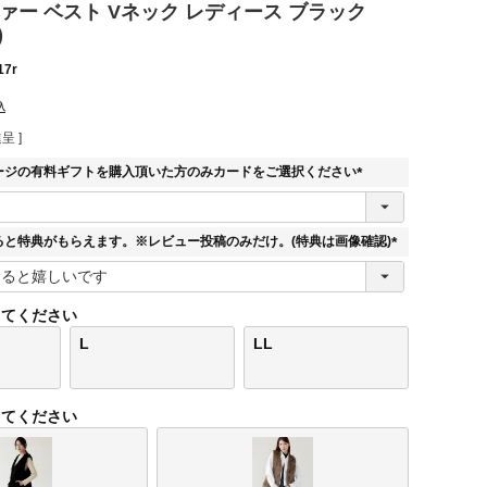
ァー ベスト Vネック レディース ブラック
)
17r
込
呈 ]
ージの有料ギフトを購入頂いた方のみカードをご選択ください
(
必
須
ると特典がもらえます。※レビュー投稿のみだけ。(特典は画像確認)
)
(
必
須
してください
)
L
LL
してください