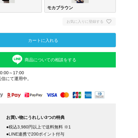
モカブラウン
お気に入りに登録する
カートに入れる
商品についての相談をする
:00～17:00
返信にて運用中。
モカブラウ
ブラ
ン
お買い物にうれしい3つの特典
●税込3,980円以上で送料無料 ※1
●LINE連携で200ポイント付与