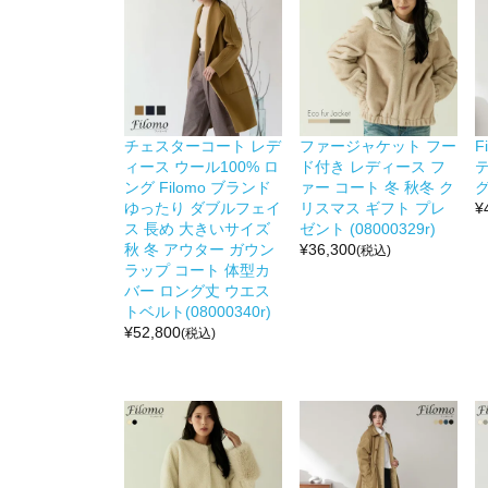
チェスターコート レデ
ファージャケット フー
F
ィース ウール100% ロ
ド付き レディース フ
ング Filomo ブランド
ァー コート 冬 秋冬 ク
ゆったり ダブルフェイ
リスマス ギフト プレ
¥
ス 長め 大きいサイズ
ゼント (08000329r)
秋 冬 アウター ガウン
¥
36,300
(税込)
ラップ コート 体型カ
バー ロング丈 ウエス
トベルト(08000340r)
¥
52,800
(税込)