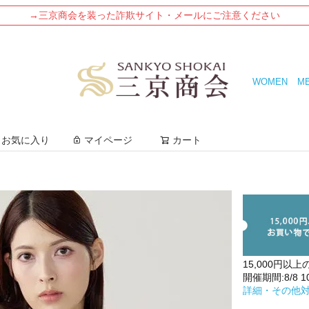
→三京商会を装った詐欺サイト・メールにご注意ください
WOMEN
M
検索
お気に入り
マイページ
カート
15,000円以上
開催期間:8/8 10:
詳細・その他