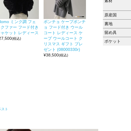
素材
原産国
ilomo ミンク調 フェ
ポンチョ ケープポンチ
裏地
イクファー フード付き
ョ フード付き ウール
留め具
ジャケット レディース
コート レディース ケ
27,500
ープ ウールコート ク
(税込)
ポケット
リスマス ギフト プレ
ゼント (08000330r)
¥
38,500
(税込)
ベスト