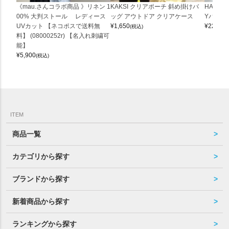
《mau.さんコラボ商品 》リネン 1
KAKSI クリアポーチ 斜め掛けバ
HALEI
00% 大判ストール レディース
ッグ アウトドア クリアケース
Yバッグ 
UVカット 【ネコポスで送料無
¥
1,650
¥
22,000
(税込)
料】 (08000252r) 【名入れ刺繍可
能】
¥
5,900
(税込)
ITEM
商品一覧
カテゴリから探す
ブランドから探す
新着商品から探す
ランキングから探す