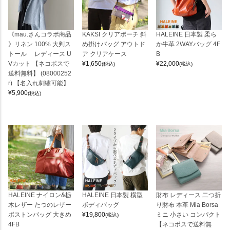
《mau.さんコラボ商品
KAKSI クリアポーチ 斜
HALEINE 日本製 柔ら
》リネン 100% 大判ス
め掛けバッグ アウトド
か牛革 2WAYバッグ 4F
トール レディース U
ア クリアケース
B
Vカット 【ネコポスで
¥
1,650
¥
22,000
(税込)
(税込)
送料無料】 (08000252
r) 【名入れ刺繍可能】
¥
5,900
(税込)
HALEINE ナイロン&栃
HALEINE 日本製 横型
財布 レディース 二つ折
木レザー たつのレザー
ボディバッグ
り財布 本革 Mia Borsa
ボストンバッグ 大きめ
¥
19,800
ミニ 小さい コンパクト
(税込)
4FB
【ネコポスで送料無