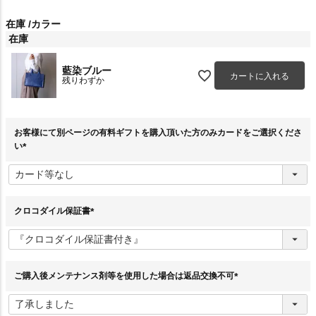
在庫
カラー
在庫
藍染ブルー
カートに入れる
残りわずか
お客様にて別ページの有料ギフトを購入頂いた方のみカードをご選択くださ
い
(
必
須
)
クロコダイル保証書
(
必
須
)
ご購入後メンテナンス剤等を使用した場合は返品交換不可
(
必