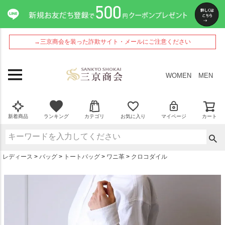
ペー
ジト
ップ
へ
→三京商会を装った詐欺サイト・メールにご注意ください
WOMEN
MEN
新着商品
ランキング
カテゴリ
お気に入り
マイページ
カート
レディース
バッグ
トートバッグ
ワニ革
クロコダイル