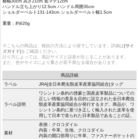
横幅30cm 高さ21cm 底マチ12cm
ハンドル立ち上がり12.5cm ハンドル周囲35cm
ショルダーベルト131-143cm ショルダーベルト幅1.5cm
重量：約620g
※こちらの商品は、独自の方法により採寸しています。詳細は
[サイ
ズガイド]
をご確認ください。
計り方によっては、表記サイズと誤差が生じることがあります。
また、色やサイズにより重さが若干異なる場合があります。
商品詳細
ラベル
JRA[全日本爬虫類皮革産業協同組合]タッグ
ワシントン条約の啓蒙と国産皮革製品についての
正しい情報の普及を目的に設立された全日本爬虫
ラベル説明
類皮革産業協同組合が発行するタグ。商品が、ワ
シントン条約に基づき正しく輸入された皮革を使
用して日本で造られた日本製品であることの証。
表側：クロコダイル
内装：牛革、生地、クロコダイル
素材
内装の開口部周りに牛革、ファスナーポケットの