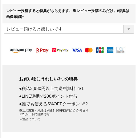
須
)
レビュー投稿すると特典がもらえます。※レビュー投稿のみだけ。(特典は
画像確認)
(
必
須
)
お買い物にうれしい3つの特典
●税込3,980円以上で送料無料 ※1
●LINE連携で200ポイント付与
●誰でも使える5%OFFクーポン ※2
※1.北海道・沖縄は別途1,100円送料がかかります
※2.カートに自動付与
→返品について