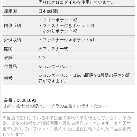
周りにクロコダイルを使用しています。
原産国
日本(縫製)
・フリーポケット×2
内側収納
・ファスナー付きポケット×1
・あおりポケット×2
外側収納
・ファスナー付きポケット×1
開閉
天ファスナー式
底鋲
4つ
付属品
ショルダーベルト
ショルダーベルトは6cm間隔で3段階の長さの調
備考
節ができます。
品番：06001893r
お問い合わせの際は、コチラの品番をお伝えください
※当店で使用している本革は全て本物の革を使用しています。その
為、皮革の模様など掲載画面と異なる場合がございます。また天然
皮革に関してはワシントン条約を元に適正に輸入された商品を販売
しています。