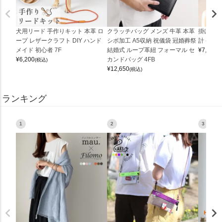
犬用リード 手作りキット 本革 ロ
クラッチバッグ メンズ 牛革 本革
掛け時計
ープ レザークラフト DIY ハンド
シボ加工 A5収納 祝儀袋 冠婚葬祭
計 (0900
メイド 初心者 7F
結婚式 ループ革紐 フォーマル セ
¥
7,150
(
¥
6,200
カンドバッグ 4FB
(税込)
¥
12,650
(税込)
ランキング
1
2
3