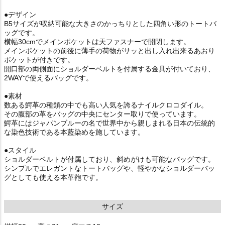
●デザイン
B5サイズが収納可能な大きさのかっちりとした四角い形のトートバ
ッグです。
横幅30cmでメインポケットは天ファスナーで開閉します。
メインポケットの前後に薄手の荷物がサッと出し入れ出来るあおり
ポケットが付きです。
開口部の両側面にショルダーベルトを付属する金具が付いており、
2WAYで使えるバッグです。
●素材
数ある鰐革の種類の中でも高い人気を誇るナイルクロコダイル。
その腹部の革をバッグの中央にセンター取りで使っています。
鰐革にはジャパンブルーの名で世界中から親しまれる日本の伝統的
な染色技術である本藍染めを施しています。
●スタイル
ショルダーベルトが付属しており、斜めがけも可能なバッグです。
シンプルでエレガントなトートバッグや、軽やかなショルダーバッ
グとしても使える本革鞄です。
サイズ