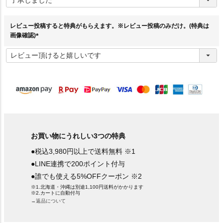
須
)
レビュー投稿すると特典がもらえます。※レビュー投稿のみだけ。(特典は
画像確認)
(
必
須
)
お買い物にうれしい3つの特典
●税込3,980円以上で送料無料 ※1
●LINE連携で200ポイント付与
●誰でも使える5%OFFクーポン ※2
※1.北海道・沖縄は別途1,100円送料がかかります
※2.カートに自動付与
→返品について