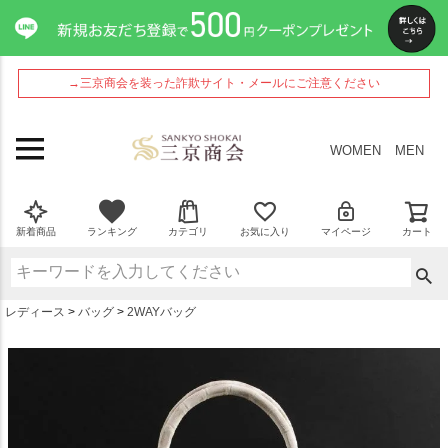
ペー
ジト
ップ
へ
→三京商会を装った詐欺サイト・メールにご注意ください
WOMEN
MEN
新着商品
ランキング
カテゴリ
お気に入り
マイページ
カート
レディース
バッグ
2WAYバッグ