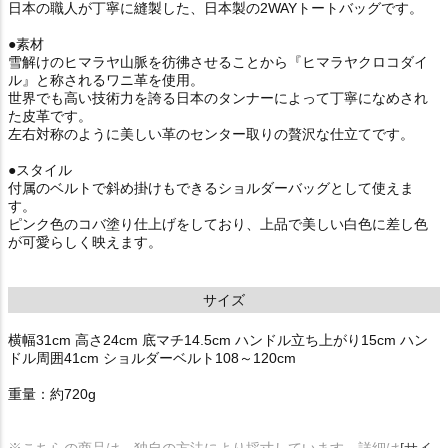
日本の職人が丁寧に縫製した、日本製の2WAYトートバッグです。
●素材
雪解けのヒマラヤ山脈を彷彿させることから『ヒマラヤクロコダイ
ル』と称されるワニ革を使用。
世界でも高い技術力を誇る日本のタンナーによって丁寧になめされ
た皮革です。
左右対称のように美しい革のセンター取りの贅沢な仕立てです。
●スタイル
付属のベルトで斜め掛けもできるショルダーバッグとして使えま
す。
ピンク色のコバ塗り仕上げをしており、上品で美しい白色に差し色
が可愛らしく映えます。
サイズ
横幅31cm 高さ24cm 底マチ14.5cm ハンドル立ち上がり15cm ハン
ドル周囲41cm ショルダーベルト108～120cm
重量：約720g
※こちらの商品は、独自の方法により採寸しています。詳細は
[サイ