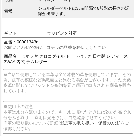
ショルダーベルトは3cm間隔で5段階の長さの調
備考
節が出来ます。
ギフト
：ラッピング対応
品番：06001343r
お問い合わせの際は、コチラの品番をお伝えください
商品名：ヒマラヤ クロコダイル トートバッグ 日本製 レディース
2WAY 内装 ラムレザー
※当店で使用している本革は全て本物の革を使用しています。その
為、皮革の模様など掲載画面と異なる場合がございます。また天然
皮革に関してはワシントン条約を元に適正に輸入された商品を販売
しています。
※使用上の注意
本革は水分を嫌いますので、もし水に濡れたときには乾いた布で水
分をふき取り、 直射日光をさけ、自然乾燥させてください。
※革の取り扱いについて詳細は
[皮革の取り扱い・保管の方法]
をご
確認ください。