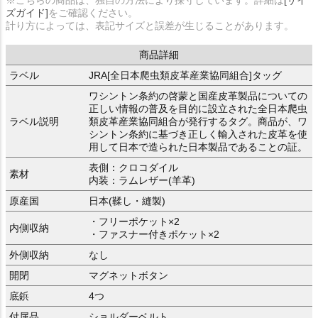
ズガイド]
をご確認ください。
計り方によっては、表記サイズと誤差が生じることがあります。
商品詳細
ラベル
JRA[全日本爬虫類皮革産業協同組合]タッグ
ワシントン条約の啓蒙と国産皮革製品についての
正しい情報の普及を目的に設立された全日本爬虫
ラベル説明
類皮革産業協同組合が発行するタグ。商品が、ワ
シントン条約に基づき正しく輸入された皮革を使
用して日本で造られた日本製品であることの証。
表側：クロコダイル
素材
内装：ラムレザー(羊革)
原産国
日本(鞣し・縫製)
・フリーポケット×2
内側収納
・ファスナー付きポケット×2
外側収納
なし
開閉
マグネットボタン
底鋲
4つ
付属品
ショルダーベルト