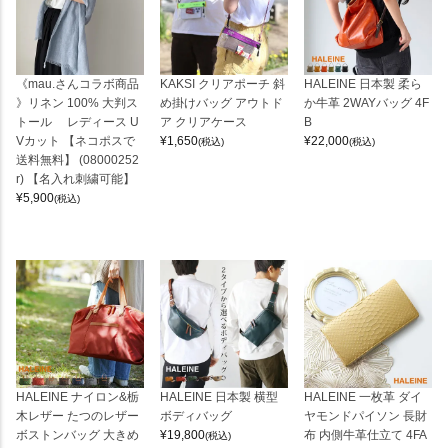
《mau.さんコラボ商品
KAKSI クリアポーチ 斜
HALEINE 日本製 柔ら
》リネン 100% 大判ス
め掛けバッグ アウトド
か牛革 2WAYバッグ 4F
トール レディース U
ア クリアケース
B
Vカット 【ネコポスで
¥
1,650
¥
22,000
(税込)
(税込)
送料無料】 (08000252
r) 【名入れ刺繍可能】
¥
5,900
(税込)
HALEINE ナイロン&栃
HALEINE 日本製 横型
HALEINE 一枚革 ダイ
木レザー たつのレザー
ボディバッグ
ヤモンドパイソン 長財
ボストンバッグ 大きめ
¥
19,800
布 内側牛革仕立て 4FA
(税込)