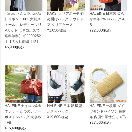
《mau.さんコラボ商品
KAKSI クリアポーチ 斜
HALEINE 日本製 柔ら
》リネン 100% 大判ス
め掛けバッグ アウトド
か牛革 2WAYバッグ 4F
トール レディース U
ア クリアケース
B
Vカット 【ネコポスで
¥
1,650
¥
22,000
(税込)
(税込)
送料無料】 (08000252
r) 【名入れ刺繍可能】
¥
5,900
(税込)
HALEINE ナイロン&栃
HALEINE 日本製 横型
HALEINE 一枚革 ダイ
木レザー たつのレザー
ボディバッグ
ヤモンドパイソン 長財
ボストンバッグ 大きめ
¥
19,800
布 内側牛革仕立て 4FA
(税込)
4FB
¥
27,500
(税込)
¥
15,400
(税込)