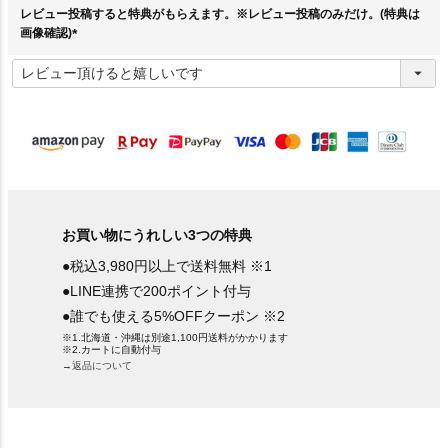
レビュー投稿すると特典がもらえます。※レビュー投稿のみだけ。(特典は
画像確認)
(
必
須
)
お買い物にうれしい3つの特典
●税込3,980円以上で送料無料 ※1
●LINE連携で200ポイント付与
●誰でも使える5%OFFクーポン ※2
※1.北海道・沖縄は別途1,100円送料がかかります
※2.カートに自動付与
→返品について