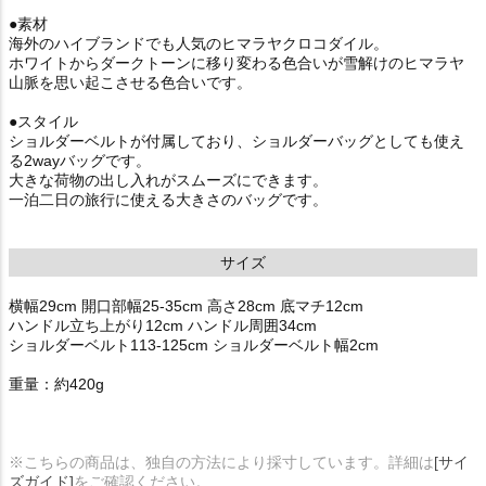
●素材
海外のハイブランドでも人気のヒマラヤクロコダイル。
ホワイトからダークトーンに移り変わる色合いが雪解けのヒマラヤ
山脈を思い起こさせる色合いです。
●スタイル
ショルダーベルトが付属しており、ショルダーバッグとしても使え
る2wayバッグです。
大きな荷物の出し入れがスムーズにできます。
一泊二日の旅行に使える大きさのバッグです。
サイズ
横幅29cm 開口部幅25-35cm 高さ28cm 底マチ12cm
ハンドル立ち上がり12cm ハンドル周囲34cm
ショルダーベルト113-125cm ショルダーベルト幅2cm
重量：約420g
※こちらの商品は、独自の方法により採寸しています。詳細は
[サイ
ズガイド]
をご確認ください。