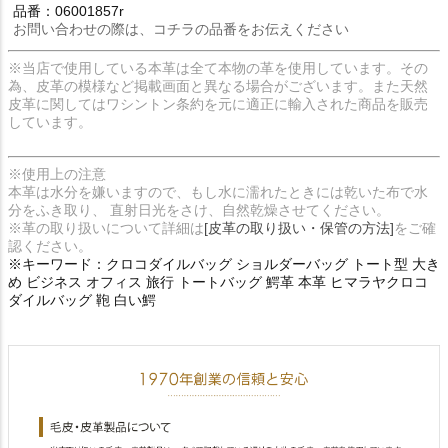
品番：06001857r
お問い合わせの際は、コチラの品番をお伝えください
※当店で使用している本革は全て本物の革を使用しています。その
為、皮革の模様など掲載画面と異なる場合がございます。また天然
皮革に関してはワシントン条約を元に適正に輸入された商品を販売
しています。
※使用上の注意
本革は水分を嫌いますので、もし水に濡れたときには乾いた布で水
分をふき取り、 直射日光をさけ、自然乾燥させてください。
※革の取り扱いについて詳細は
[皮革の取り扱い・保管の方法]
をご確
認ください。
※キーワード：クロコダイルバッグ ショルダーバッグ トート型 大き
め ビジネス オフィス 旅行 トートバッグ 鰐革 本革 ヒマラヤクロコ
ダイルバッグ 鞄 白い鰐