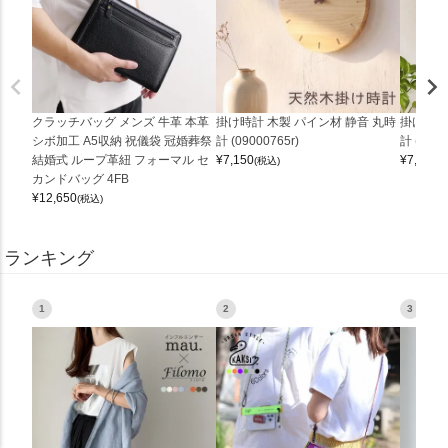
クラッチバッグ メンズ 牛革 本革
掛け時計 木製 パイン材 静音 丸時
掛け時計
シボ加工 A5収納 祝儀袋 冠婚葬祭
計 (09000765r)
計 (0900
結婚式 ループ革紐 フォーマル セ
¥
7,150
¥
7,150
(税込)
(
カンドバッグ 4FB
¥
12,650
(税込)
ランキング
1
2
3