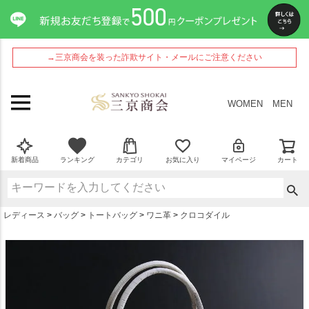
ペー
ジト
ップ
へ
→三京商会を装った詐欺サイト・メールにご注意ください
WOMEN
MEN
新着商品
ランキング
カテゴリ
お気に入り
マイページ
カート
レディース
バッグ
トートバッグ
ワニ革
クロコダイル