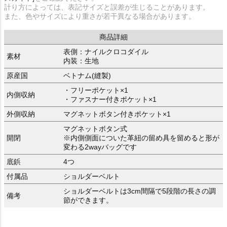
計り方によっては、表記サイズと誤差が生じることがあります。
また、色やサイズにより重さが若干異なる場合があります。
商品詳細
表側：ナイルクロコダイル
素材
内装：生地
原産国
ベトナム(縫製)
・フリーポケット×1
内側収納
・ファスナー付きポケット×1
外側収納
マグネットボタン付きポケット×1
マグネットボタン式
開閉
※内側側面についた革紐の留め具を留めると形が
変わる2wayバッグです
底鋲
4つ
付属品
ショルダーベルト
ショルダーベルトは3cm間隔で5段階の長さの調
備考
節ができます。