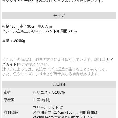
ラグジュアリー感やきれいめカジュアルにぴったり合います。
サイズ
横幅42cm 高さ30cm 厚み7cm
ハンドル立ち上がり20cm ハンドル周囲60cm
重量：約260g
※こちらの商品は、独自の方法により採寸しています。詳細は
[サイ
ズガイド]
をご確認ください。
計り方によっては、表記サイズと誤差が生じることがあります。
また、色やサイズにより重さが若干異なる場合があります。
商品詳細
素材
ポリエステル100%
原産国
中国(縫製)
フリーポケット×2
内側収納
※内側前面は17cm×15cm、内側背面は
25cm×14cmの大きさのポケットです。