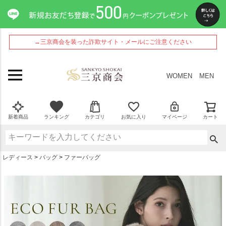
ペー
ジト
ップ
へ
→三京商会を装った詐欺サイト・メールにご注意ください
WOMEN
MEN
新着商品
ランキング
カテゴリ
お気に入り
マイページ
カート
レディース
バッグ
ファーバッグ