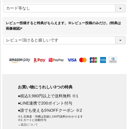
(
必
須
)
レビュー投稿すると特典がもらえます。※レビュー投稿のみだけ。(特典は
画像確認)
(
必
須
)
お買い物にうれしい3つの特典
●税込3,980円以上で送料無料 ※1
●LINE連携で200ポイント付与
●誰でも使える5%OFFクーポン ※2
※1.北海道・沖縄は別途1,100円送料がかかります
※2.カートに自動付与
→返品について