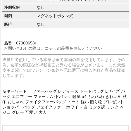
外側収納
なし
開閉
マグネットボタン式
底鋲
なし
品番：07000658r
お問い合わせの際は、コチラの品番をお伝えください
※当店で使用している本革は全て本物の革を使用しています。その
為、皮革の模様など掲載画面と異なる場合がございます。また天然
皮革に関してはワシントン条約を元に適正に輸入された商品を販売
しています。
※キーワード： ファーバッグ レディース トートバッグ Lサイズ バ
ッグ エコファー ファー ハンドバッグ 軽量 a4 ふわふわ きれいめ 秋
冬 おしゃれ フェイクファーバッグ トート 軽い 贈り物 プレゼント
ショッパーバッグ フェイクファー ホワイト 白 ミンク調 ミンク ベー
ジュ グレー 可愛い 大人