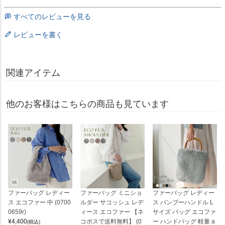
すべてのレビューを見る
レビューを書く
関連アイテム
他のお客様はこちらの商品も見ています
ファーバッグ レディー
ファーバッグ ミニショ
ファーバッグ レディー
ス エコファー 中 (0700
ルダー サコッシュ レデ
ス バンブーハンドル L
0659r)
ィース エコファー 【ネ
サイズ バッグ エコファ
¥
4,400
コポスで送料無料】 (0
ー ハンドバッグ 軽量 a
(税込)