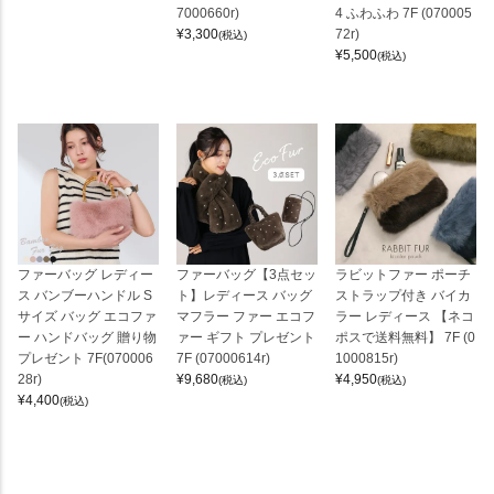
7000660r)
4 ふわふわ 7F (070005
¥
3,300
72r)
(税込)
¥
5,500
(税込)
ファーバッグ レディー
ファーバッグ【3点セッ
ラビットファー ポーチ
ス バンブーハンドル S
ト】レディース バッグ
ストラップ付き バイカ
サイズ バッグ エコファ
マフラー ファー エコフ
ラー レディース 【ネコ
ー ハンドバッグ 贈り物
ァー ギフト プレゼント
ポスで送料無料】 7F (0
プレゼント 7F(070006
7F (07000614r)
1000815r)
28r)
¥
9,680
¥
4,950
(税込)
(税込)
¥
4,400
(税込)