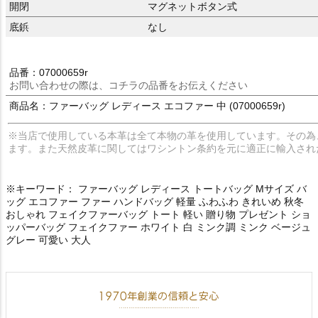
開閉
マグネットボタン式
底鋲
なし
品番：07000659r
お問い合わせの際は、コチラの品番をお伝えください
商品名：ファーバッグ レディース エコファー 中 (07000659r)
※当店で使用している本革は全て本物の革を使用しています。その為
ます。また天然皮革に関してはワシントン条約を元に適正に輸入され
※キーワード： ファーバッグ レディース トートバッグ Mサイズ バ
ッグ エコファー ファー ハンドバッグ 軽量 ふわふわ きれいめ 秋冬
おしゃれ フェイクファーバッグ トート 軽い 贈り物 プレゼント ショ
ッパーバッグ フェイクファー ホワイト 白 ミンク調 ミンク ベージュ
グレー 可愛い 大人