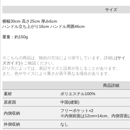
サイズ
横幅30cm 高さ25cm 厚み6cm
ハンドル立ち上がり16cm ハンドル周囲46cm
重量：約150g
※こちらの商品は、独自の方法により採寸しています。詳細は
[サイ
ズガイド]
をご確認ください。
計り方によっては、表記サイズと誤差が生じることがあります。
また、色やサイズにより重さが若干異なる場合があります。
商品詳細
素材
ポリエステル100%
原産国
中国(縫製)
フリーポケット×2
内側収納
※内側前面は12cm×14cm、内側背面
外側収納
なし