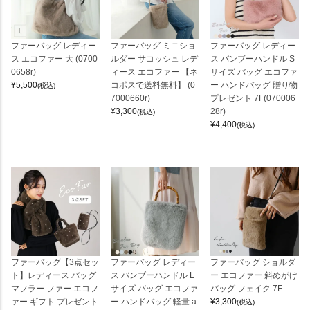
ファーバッグ レディー
ファーバッグ ミニショ
ファーバッグ レディー
ス エコファー 大 (0700
ルダー サコッシュ レデ
ス バンブーハンドル S
0658r)
ィース エコファー 【ネ
サイズ バッグ エコファ
¥
5,500
コポスで送料無料】 (0
ー ハンドバッグ 贈り物
(税込)
7000660r)
プレゼント 7F(070006
¥
3,300
28r)
(税込)
¥
4,400
(税込)
ファーバッグ【3点セッ
ファーバッグ レディー
ファーバッグ ショルダ
ト】レディース バッグ
ス バンブーハンドル L
ー エコファー 斜めがけ
マフラー ファー エコフ
サイズ バッグ エコファ
バッグ フェイク 7F
ァー ギフト プレゼント
ー ハンドバッグ 軽量 a
¥
3,300
(税込)