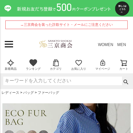
ペー
ジト
ップ
へ
→三京商会を装った詐欺サイト・メールにご注意ください
WOMEN
MEN
新着商品
ランキング
カテゴリ
お気に入り
マイページ
カート
レディース
バッグ
ファーバッグ