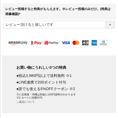
須
)
レビュー投稿すると特典がもらえます。※レビュー投稿のみだけ。(特典は
画像確認)
(
必
須
)
お買い物にうれしい3つの特典
●税込3,980円以上で送料無料 ※1
●LINE連携で200ポイント付与
●誰でも使える5%OFFクーポン ※2
※1.北海道・沖縄は別途1,100円送料がかかります
※2.カートに自動付与
→返品について