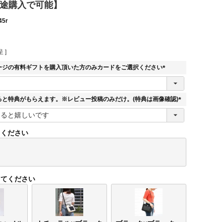
別途購入で可能】
45r
 ]
ージの有料ギフトを購入頂いた方のみカードをご選択ください
(
必
須
ると特典がもらえます。※レビュー投稿のみだけ。(特典は画像確認)
)
(
必
須
てください
)
してください