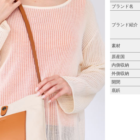
ブランド名
ブランド紹介
素材
原産国
内側収納
外側収納
開閉
底鋲