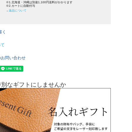
※1.北海道・沖縄は別途1,100円送料がかかります
※2.カートに自動付与
→返品について
書く
いて
のお問い合わせ
特別なギフトにしませんか