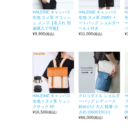
HALEINE キャンバス
HALEINE キャンパス
H
生地 ヌメ革 サコッシ
生地 ヌメ革 2WAY ト
生
ュ メンズ【名入れ 別
ートバッグ ショルダー
途購入で可能】
ベルト付き
¥
9,900
¥
11,000
¥
(税込)
(税込)
HALEINE キャンバス
クロコダイル ショルダ
生地 × ヌメ革 リュッ
ーバッグ レディース
クサック 5F
斜めがけ 大人 軽量 小
ザ
¥
16,500
さめ (06001911r)
0
(税込)
¥
66,000
¥
(税込)