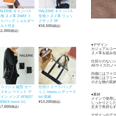
ALEINE キャンパス
HALEINE キャンパス
地 ヌメ革 2WAY ト
生地 × ヌメ革 リュッ
ートバッグ ショルダー
クサック 5F
ベルト付き
¥
16,500
(税込)
11,000
(税込)
●デザイン
カジュアルコー
ヌメ革を組み
仕切りのない
A5サイズのノ
内側にはファス
外側にはフリー
小さな物の収
サコッシュ 縦型 カー
仕切り トートバッグ
フスキン ペイント デ
ミニ mieno レディース
●素材
イン メンズ 4FB(07
b4 収納
メインで使用
00663-mens-1r)
¥
13,200
(税込)
しっかりとし
17,600
丈夫で長持ち
(税込)
デザインのア