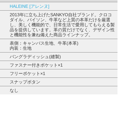
HALEINE [アレンヌ]
2013年に立ち上げたSANKYO自社ブランド。クロコ
ダイル、パイソン、牛革など上質の本革だけを厳選
し、美しく機能的で、日常生活で愛用してもらえる製
品を提供しています。革の質だけでなく、デザイン性
と機能性を兼ね備えた商品ラインナップ。
表側：キャンバス生地、牛革(本革)
内装：生地
バングラディッシュ(縫製)
ファスナー付きポケット×1
フリーポケット×1
スナップボタン
なし