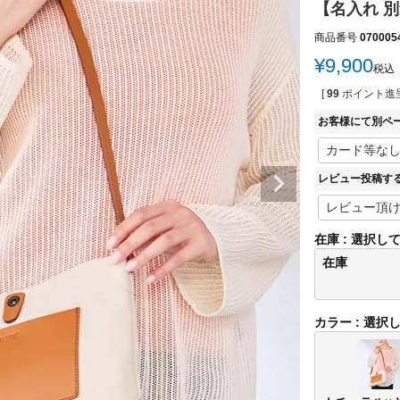
【名入れ 
商品番号
070005
¥
9,900
税込
[
99
ポイント進呈
お客様にて別ペ
レビュー投稿す
在庫
選択し
在庫
カラー
選択