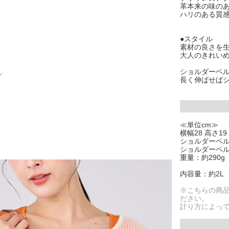
革本来の味の
ハリのある質
●スタイル
素材の良さを
大人のきれい
ショルダーベ
グ
長く伸ばせば
≪単位cm≫
横幅28 高さ19
ショルダーベルト
ショルダーベル
重量：約290g
内容量：約2L
※こちらの商
ださい。
計り方によっ