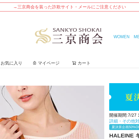
→三京商会を装った詐欺サイト・メールにご注意ください
WOMEN
M
検索
お気に入り
マイページ
カート
開催期間:7/27 12
詳細・その他
夏決算企画50%O
HALEIN