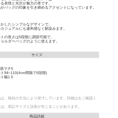
ある表情と光沢が魅力の革です。
感がバッグの印象を引き締めるアクセントになっています。
生かしたシンプルなデザインで、
めカジュアルにも違和感なく馴染みます。
ルトの長さは5段階に調節可能で、
ショルダーバッグのように使えます。
サイズ
 底マチ5
94~110(4cm間隔で5段階)
ト幅1.5
品は、独自の方法により採寸しています。詳細はをご確認く
ては、表記サイズと誤差が生じることがあります。
商品詳細