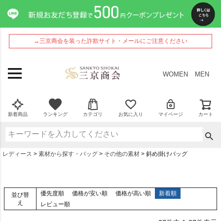
→三京商会を装った詐欺サイト・メールにご注意ください
WOMEN
MEN
新着商品
ランキング
カテゴリ
お気に入り
マイページ
カート
レディース
素材から探す・バッグ
その他の素材
斜め掛けバッグ
優先度順
価格が安い順
価格が高い順
新着順
並び替
え
レビュー順