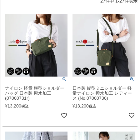
27
件中
1
-
27
件表示
ナイロン 軽量 横型ショルダー
日本製 縦型ミニショルダー 軽
バッグ 日本製 撥水加工
量ナイロン 撥水加工 レディー
(07000731r)
ス (No.07000730)
¥
13,200
¥
13,200
税込
税込