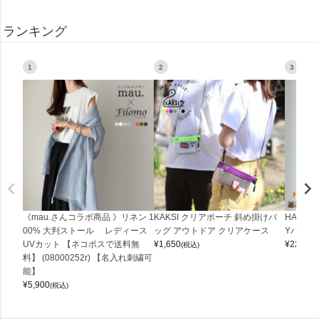
ランキング
1
2
3
《mau.さんコラボ商品 》リネン 1
KAKSI クリアポーチ 斜め掛けバ
HALEI
00% 大判ストール レディース
ッグ アウトドア クリアケース
Yバッグ 
UVカット 【ネコポスで送料無
¥
1,650
¥
22,000
(税込)
料】 (08000252r) 【名入れ刺繍可
能】
¥
5,900
(税込)