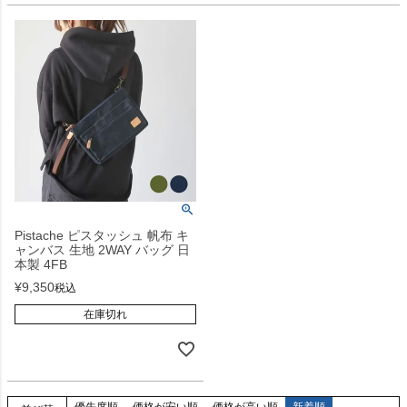
Pistache ピスタッシュ 帆布 キ
ャンバス 生地 2WAY バッグ 日
本製 4FB
¥
9,350
税込
在庫切れ
優先度順
価格が安い順
価格が高い順
新着順