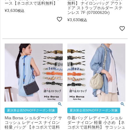
ース【ネコポスで送料無料】
無料】 ナイロンバッグ アウト
ドア ストラップホルダー ステ
¥
3,630
税込
ンレス 7F (07000620r)
¥
3,630
税込
夏決算企画50%OFFクーポン対象
夏決算企画50%OFFクーポン対象
Mia Borsa ショルダーバッグ サ
巾着バッグ レディース ショル
コッシュ レディース ナイロン
ダー ナイロン 軽量 小さめ 【ネ
軽量 バッグ 【ネコポスで送料
コポスで送料無料】 サコッシュ