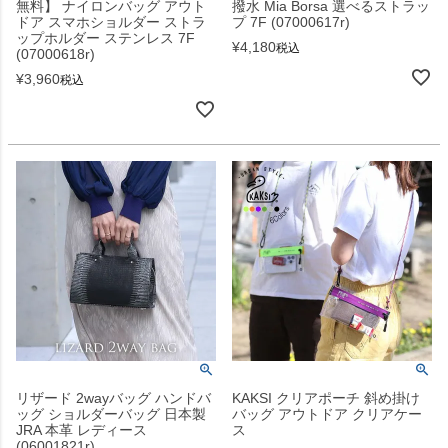
無料】 ナイロンバッグ アウト
撥水 Mia Borsa 選べるストラッ
ドア スマホショルダー ストラ
プ 7F (07000617r)
ップホルダー ステンレス 7F
¥
4,180
税込
(07000618r)
¥
3,960
税込
リザード 2wayバッグ ハンドバ
KAKSI クリアポーチ 斜め掛け
ッグ ショルダーバッグ 日本製
バッグ アウトドア クリアケー
JRA 本革 レディース
ス
(06001821r)