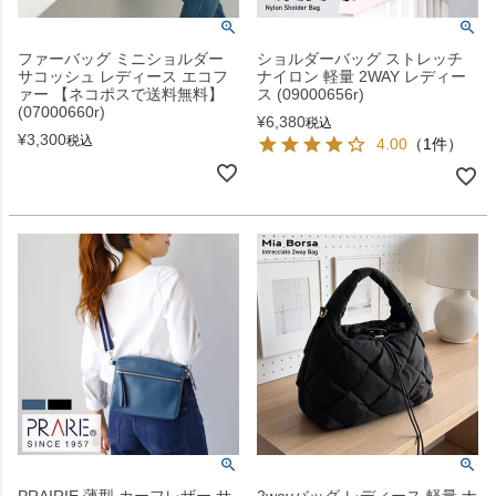
ファーバッグ ミニショルダー
ショルダーバッグ ストレッチ
サコッシュ レディース エコフ
ナイロン 軽量 2WAY レディー
ァー 【ネコポスで送料無料】
ス (09000656r)
(07000660r)
¥
6,380
税込
¥
3,300
税込
4.00
（1件）
PRAIRIE 薄型 カーフレザー サ
2wayバッグ レディース 軽量 ナ