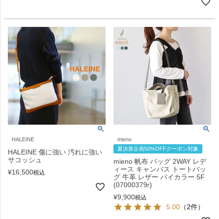
HALEINE
mieno
夏決算企画50%OFFクーポン対象
HALEINE 傷に強い 汚れに強い
サコッシュ
mieno 帆布 バッグ 2WAY レデ
ィース キャンバス トートバッ
¥
16,500
税込
グ 牛革 レザー バイカラー 5F
(07000379r)
¥
9,900
税込
5.00
（2件）