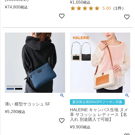
¥
1,650
税込
¥
74,800
税込
5.00
（1件）
夏決算企画50%OFFクーポン対象
薄い 横型サコッシュ 5F
HALEINE キャンパス生地 ヌメ
¥
5,280
税込
革 サコッシュ レディース【名
入れ 別途購入で可能】
¥
9,900
税込