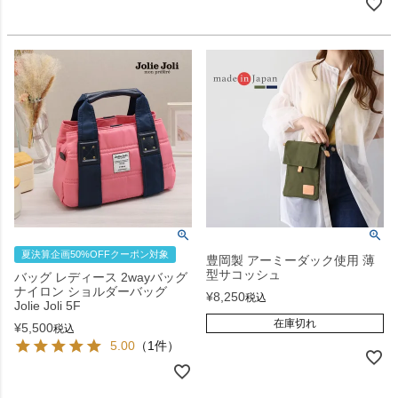
夏決算企画50%OFFクーポン対象
豊岡製 アーミーダック使用 薄
型サコッシュ
バッグ レディース 2wayバッグ
ナイロン ショルダーバッグ
¥
8,250
税込
Jolie Joli 5F
在庫切れ
¥
5,500
税込
5.00
（1件）