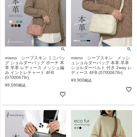
mieno シープスキン ミニバッ
mieno シープスキン メッシ
グ ショルダーバッグ ポーチ 本
ュショルダーバッグ 本革 羊革
革 羊革 レディース メッシュ編
ショルダーベルト 付き 2way レ
み イントレチャート 4FB
ディース 4FB (07000678r)
(07000679r)
¥
9,900
税込
¥
8,580
税込