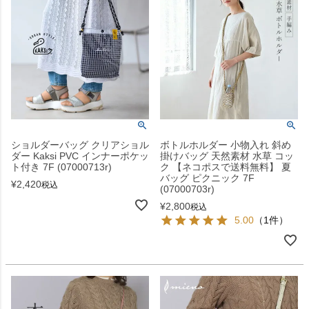
ショルダーバッグ クリアショル
ボトルホルダー 小物入れ 斜め
ダー Kaksi PVC インナーポケッ
掛けバッグ 天然素材 水草 コッ
ト付き 7F (07000713r)
ク 【ネコポスで送料無料】 夏
バッグ ピクニック 7F
¥
2,420
税込
(07000703r)
¥
2,800
税込
5.00
（1件）