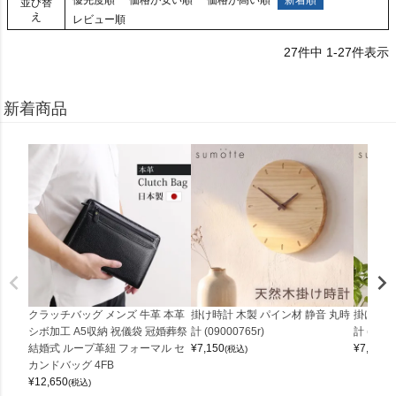
並び替
え
レビュー順
27
件中
1
-
27
件表示
新着商品
クラッチバッグ メンズ 牛革 本革
掛け時計 木製 パイン材 静音 丸時
掛け時計
シボ加工 A5収納 祝儀袋 冠婚葬祭
計 (09000765r)
計 (0900
結婚式 ループ革紐 フォーマル セ
¥
7,150
¥
7,150
(税込)
(
カンドバッグ 4FB
¥
12,650
(税込)