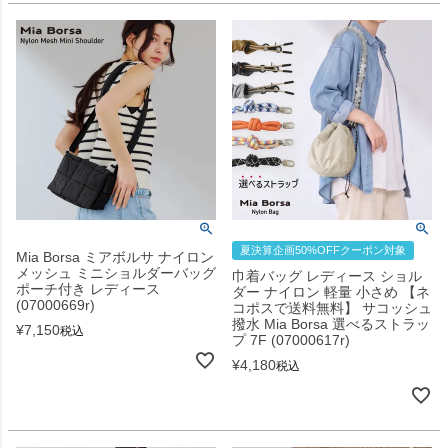
夏決算企画50%OFFクーポン対象
Mia Borsa ミアボルサ ナイロン
メッシュ ミニショルダーバッグ
巾着バッグ レディース ショル
ポーチ付き レディース
ダー ナイロン 軽量 小さめ 【ネ
(07000669r)
コポスで送料無料】 サコッシュ
撥水 Mia Borsa 選べるストラッ
¥
7,150
税込
プ 7F (07000617r)
¥
4,180
税込