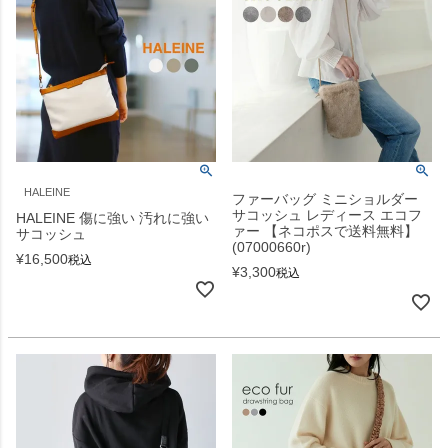
HALEINE
ファーバッグ ミニショルダー
サコッシュ レディース エコフ
HALEINE 傷に強い 汚れに強い
ァー 【ネコポスで送料無料】
サコッシュ
(07000660r)
¥
16,500
税込
¥
3,300
税込