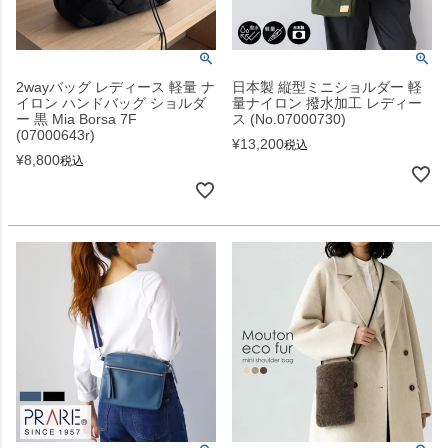
2wayバッグ レディース 軽量 ナ
日本製 縦型ミニショルダー 軽
イロン ハンドバッグ ショルダ
量ナイロン 撥水加工 レディー
ー 黒 Mia Borsa 7F
ス (No.07000730)
(07000643r)
¥
13,200
税込
¥
8,800
税込