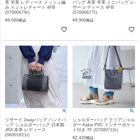
革 羊革 レディース メッシュ編
バッグ 本革 羊革 ミニバッグ レ
み イントレチャート 4FB
ザー レディース 4FB
(07000679r)
(07000677r)
¥
8,580
¥
9,900
税込
税込
リザード 2wayバッグ ハンドバ
ショルダーバッグ クリアショル
ッグ ショルダーバッグ 日本製
ダー Kaksi PVC インナーポケッ
JRA 本革 レディース
ト付き 7F (07000713r)
(06001821r)
¥
2,420
税込