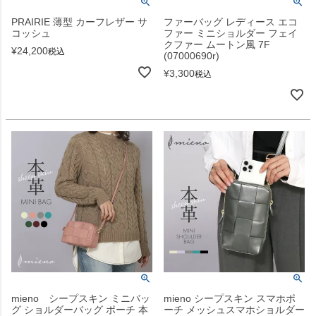
PRAIRIE 薄型 カーフレザー サ
ファーバッグ レディース エコ
コッシュ
ファー ミニショルダー フェイ
クファー ムートン風 7F
¥
24,200
税込
(07000690r)
¥
3,300
税込
mieno シープスキン ミニバッ
mieno シープスキン スマホポ
グ ショルダーバッグ ポーチ 本
ーチ メッシュスマホショルダー