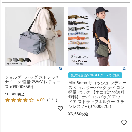
夏決算企画50%OFFクーポン対象
ショルダーバッグ ストレッチ
ナイロン 軽量 2WAY レディー
Mia Borsa サコッシュ レディー
ス (09000656r)
ス ショルダーバッグ ナイロン
軽量 バッグ 【ネコポスで送料
¥
6,380
税込
無料】 ナイロンバッグ アウト
4.00
（1件）
ドア ストラップホルダー ステ
ンレス 7F (07000620r)
¥
3,630
税込