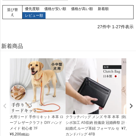
優先度順
価格が安い順
価格が高い順
新着順
並び替
え
レビュー順
27
件中
1
-
27
件表示
新着商品
犬用リード 手作りキット 本革 ロ
クラッチバッグ メンズ 牛革 本革
掛け時計
ープ レザークラフト DIY ハンド
シボ加工 A5収納 祝儀袋 冠婚葬祭
計 (0900
メイド 初心者 7F
結婚式 ループ革紐 フォーマル セ
¥
7,150
(
¥
6,200
カンドバッグ 4FB
(税込)