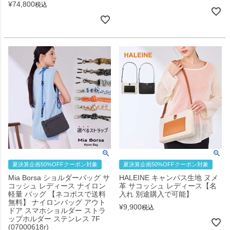
¥
74,800
税込
夏決算企画50%OFFクーポン対象
夏決算企画50%OFFクーポン対象
Mia Borsa ショルダーバッグ サ
HALEINE キャンパス生地 ヌメ
コッシュ レディース ナイロン
革 サコッシュ レディース【名
軽量 バッグ 【ネコポスで送料
入れ 別途購入で可能】
無料】 ナイロンバッグ アウト
¥
9,900
税込
ドア スマホショルダー ストラ
ップホルダー ステンレス 7F
(07000618r)