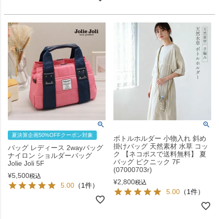
夏決算企画50%OFFクーポン対象
ボトルホルダー 小物入れ 斜め
掛けバッグ 天然素材 水草 コッ
バッグ レディース 2wayバッグ
ク 【ネコポスで送料無料】 夏
ナイロン ショルダーバッグ
バッグ ピクニック 7F
Jolie Joli 5F
(07000703r)
¥
5,500
税込
¥
2,800
税込
5.00
（1件）
5.00
（1件）