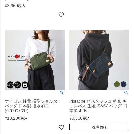
¥
3,960
税込
ナイロン 軽量 横型ショルダー
Pistache ピスタッシュ 帆布 キ
バッグ 日本製 撥水加工
ャンバス 生地 2WAY バッグ 日
(07000731r)
本製 4FB
¥
13,200
¥
9,350
税込
税込
在庫切れ