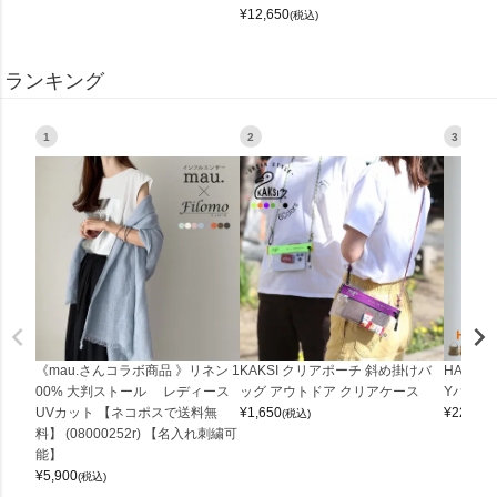
¥
12,650
(税込)
ランキング
1
2
3
《mau.さんコラボ商品 》リネン 1
KAKSI クリアポーチ 斜め掛けバ
HALEI
00% 大判ストール レディース
ッグ アウトドア クリアケース
Yバッグ 
UVカット 【ネコポスで送料無
¥
1,650
¥
22,000
(税込)
料】 (08000252r) 【名入れ刺繍可
能】
¥
5,900
(税込)