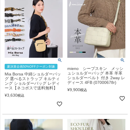
夏決算企画50%OFFクーポン対象
mieno シープスキン メッシ
ュショルダーバッグ 本革 羊革
Mia Borsa 中綿ショルダーバッ
ショルダーベルト 付き 2way レ
グ 選べるストラップ キルティ
ディース 4FB (07000678r)
ング ショルダーバッグ レディ
ース【ネコポスで送料無料】
¥
9,900
税込
¥
3,630
税込