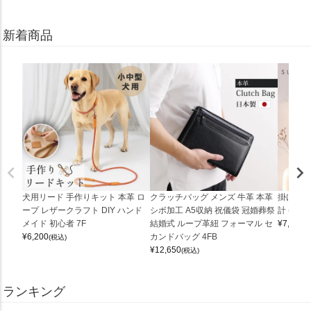
新着商品
犬用リード 手作りキット 本革 ロ
クラッチバッグ メンズ 牛革 本革
掛け時計
ープ レザークラフト DIY ハンド
シボ加工 A5収納 祝儀袋 冠婚葬祭
計 (0900
メイド 初心者 7F
結婚式 ループ革紐 フォーマル セ
¥
7,150
(
¥
6,200
カンドバッグ 4FB
(税込)
¥
12,650
(税込)
ランキング