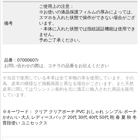
ご使用上の注意：
※お使いの液晶保護フィルムの厚みによっては、
スマホを入れた状態で操作ができない場合がござ
備考
います。
・本体に入れた状態では指紋認証機能は使用でき
ません。
予めご了承ください。
品番：07000607r
お問い合わせの際は、コチラの品番をお伝えください
※当店で使用している本革は全て本物の革を使用しています。その
為、皮革の模様など掲載画面と異なる場合がございます。また天然
皮革に関してはワシントン条約を元に適正に輸入された商品を販売
しています。
※キーワード： クリア クリアポーチ PVC おしゃれ シンプル ポーチ
かわいい 大人 レディースバッグ 20代 30代 40代 50代 鞄 春 夏 秋 冬
普段使い ユニセックス