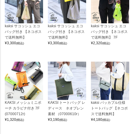
kaksi サコッシュ エコ
kaksi サコッシュ エコ
kaksi サコッシュ エコ
バッグ付き 【ネコポス
バッグ付き 【ネコポス
バッグ付き 【ネコポス
で送料無料】
で送料無料】
で送料無料】 7F
¥
3,300
¥
3,300
¥
2,320
(税込)
(税込)
(税込)
KAKSI メッシュミニポ
KAKSI トートバッグ レ
kaksi パッカブル仕様
ーチ カラビナ付き 7F
ディース ネオプレン
トートバッグ 【ネコポ
(07000712r)
素材 （07000610r）
スで送料無料】
¥
1,320
¥
3,190
¥
4,180
(税込)
(税込)
(税込)