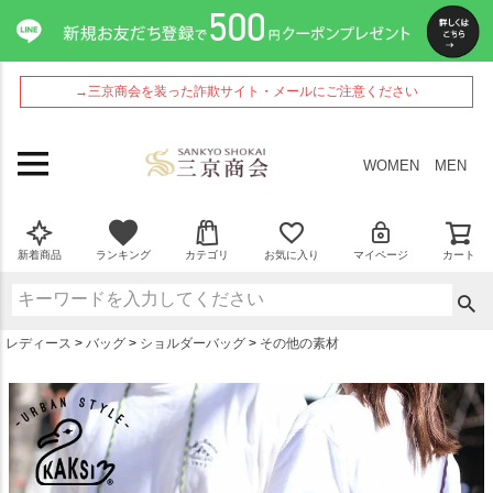
ペー
ジト
ップ
へ
→三京商会を装った詐欺サイト・メールにご注意ください
WOMEN
MEN
新着商品
ランキング
カテゴリ
お気に入り
マイページ
カート
レディース
バッグ
ショルダーバッグ
その他の素材