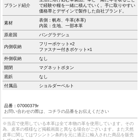
ブランド紹介
で経験や糧を一緒に積んでいく。手に取りやすい
価格帯とデザインで製作した自社ブランド。
表側：帆布、牛革(本革)
素材
内装：生地、一部本革
原産国
バングラデシュ
フリーポケット×2
内側収納
ファスナー付きポケット×1
外側収納
なし
開閉
マグネットボタン
底鋲
なし
付属品
ショルダーベルト
品番：07000379r
お問い合わせの際は、コチラの品番をお伝えください
※当店で使用している本革は全て本物の革を使用しています。その
為、皮革の模様など掲載画面と異なる場合がございます。また天然
皮革に関してはワシントン条約を元に適正に輸入された商品を販売