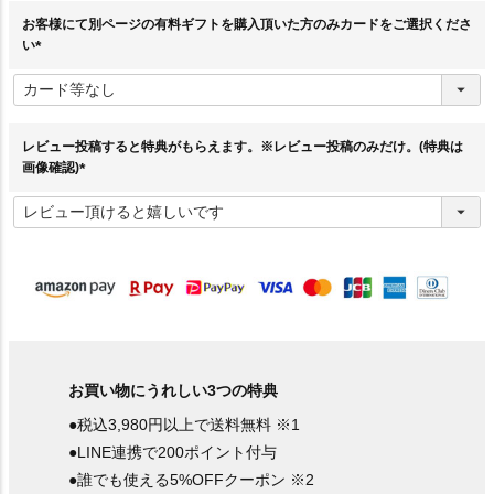
お客様にて別ページの有料ギフトを購入頂いた方のみカードをご選択くださ
い
(
必
須
)
レビュー投稿すると特典がもらえます。※レビュー投稿のみだけ。(特典は
画像確認)
(
必
須
)
お買い物にうれしい3つの特典
●税込3,980円以上で送料無料 ※1
●LINE連携で200ポイント付与
●誰でも使える5%OFFクーポン ※2