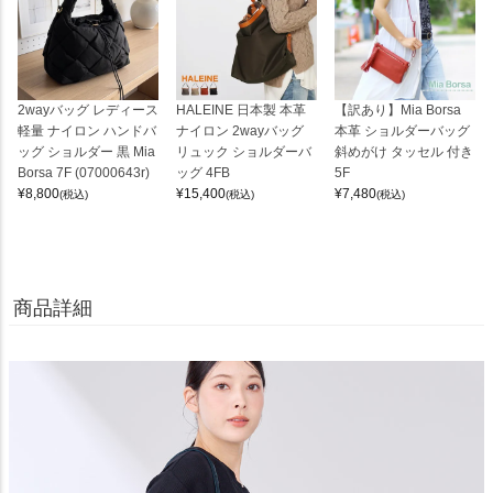
2wayバッグ レディース
HALEINE 日本製 本革
【訳あり】Mia Borsa
軽量 ナイロン ハンドバ
ナイロン 2wayバッグ
本革 ショルダーバッグ
ッグ ショルダー 黒 Mia
リュック ショルダーバ
斜めがけ タッセル 付き
Borsa 7F (07000643r)
ッグ 4FB
5F
¥
8,800
¥
15,400
¥
7,480
(税込)
(税込)
(税込)
商品詳細