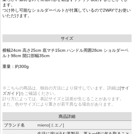
ます。
つけ外し可能なショルダーベルトが付属しているので2WAYでお使い
いただけます。
サイズ
横幅24cm 高さ25cm 底マチ15cm ハンドル周囲28cm ショルダーベ
ルト98cm 開口部幅35cm
重量：約300g
※こちらの商品は、独自の方法により採寸しています。詳細は
[サイ
ズガイド]
をご確認ください。
計り方によっては、表記サイズと誤差が生じることがあります。
また、色やサイズにより重さが若干異なる場合があります。
商品詳細
ブランド名
mieno[ミエノ]
生活に溶け込む革製品。革と一緒に年を取ること