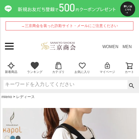
ペー
ジト
ップ
へ
→三京商会を装った詐欺サイト・メールにご注意ください
WOMEN
MEN
新着商品
ランキング
カテゴリ
お気に入り
マイページ
カート
mieno
レディース