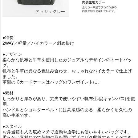
●特長
2WAY／軽量／バイカラー／斜め掛け
●デザイン
柔らかな帆布と牛革を使用したカジュアルなデザインのトートバッ
グ。
帆布と牛革は異なる色組み合わせ、おしゃれなバイカラーで仕上げ
ました。
革製のICカードケースはバッグのワンポイントに。
●素材
しっかりと厚みがあり、丈夫で使いやすい帆布生地(キャンバス)を使
用。
ハンドルとショルダーベルトには高級感のある、柔らかく耐久性の
高い牛革です。
●スタイル
お弁当箱も入る広めマチで通勤や通学にも使いやすいバッグです。
柔らかい素材なので荷物の形を選ばずザクザク収納することができ