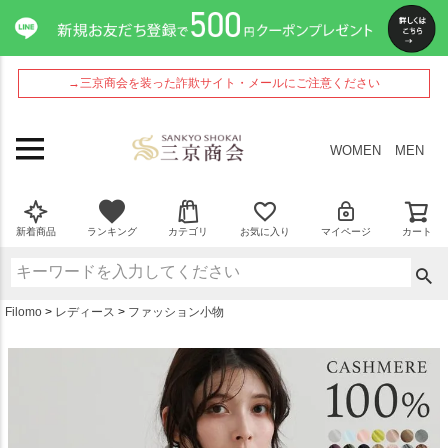
ペー
ジト
ップ
へ
→三京商会を装った詐欺サイト・メールにご注意ください
WOMEN
MEN
新着商品
ランキング
カテゴリ
お気に入り
マイページ
カート
Filomo
レディース
ファッション小物