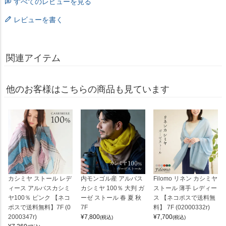
すべてのレビューを見る
レビューを書く
関連アイテム
他のお客様はこちらの商品も見ています
カシミヤ ストール レデ
内モンゴル産 アルバス
Filomo リネン カシミヤ
ィース アルバスカシミ
カシミヤ 100％ 大判 ガ
ストール 薄手 レディー
ヤ100％ ピンク 【ネコ
ーゼ ストール 春 夏 秋
ス 【ネコポスで送料無
ポスで送料無料】7F (0
7F
料】 7F (02000332r)
2000347r)
¥
7,800
¥
7,700
(税込)
(税込)