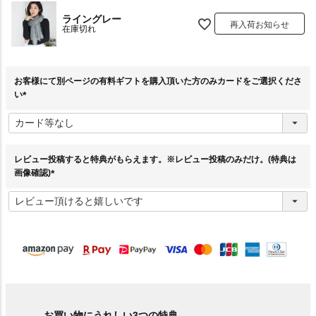
ライングレー
再入荷お知らせ
在庫切れ
お客様にて別ページの有料ギフトを購入頂いた方のみカードをご選択くださ
い
(
必
須
)
レビュー投稿すると特典がもらえます。※レビュー投稿のみだけ。(特典は
画像確認)
(
必
須
)
お買い物にうれしい3つの特典