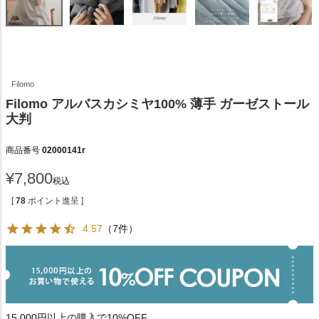
Filomo
Filomo アルバスカシミヤ100% 薄手 ガーゼストール
大判
商品番号
02000141r
¥
7,800
税込
[
78
ポイント進呈 ]
4.57
（7件）
15,000円以上の購入で10%OFF