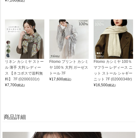
¥
7,260
(税込)
リネン カシミヤ ストー
Filomo プリント カシミ
Filomo カシミヤ 100％
ル 薄手 大判 レディー
ヤ 100％ 大判 ガーゼス
マフラー レディース ニ
ス 【ネコポスで送料無
トール 7F
ット ストール シャギー
料】 7F (02000331r)
¥
17,600
ニット 7F (02000348r)
(税込)
¥
7,700
¥
16,500
(税込)
(税込)
商品詳細