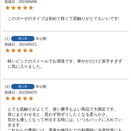
投稿日
2023/06/08
このガーゼのタイプは初めて軽くて肌触りがとてもいいです❕
1
非公開
購入者
投稿日
2023/05/11
軽いピンクのストールでお洒落です。華やかだけど派手すぎず
に気に入りました。
4
非公開
購入者
投稿日
2023/04/23
とても肌触りがよくて、使い勝手もよい商品で大満足です。

首にまとわせると、思わず頬ずりしたくなる柔らかさ。

気分も優しくなって外出する時には、いつもバックに入れてい
きます。

これからの季節には、電車や施設などの利用時に冷房対策にも