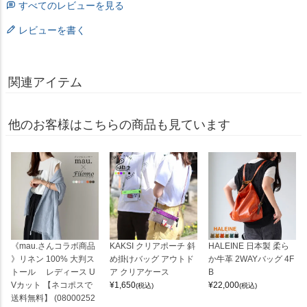
すべてのレビューを見る
レビューを書く
関連アイテム
他のお客様はこちらの商品も見ています
《mau.さんコラボ商品
KAKSI クリアポーチ 斜
HALEINE 日本製 柔ら
》リネン 100% 大判ス
め掛けバッグ アウトド
か牛革 2WAYバッグ 4F
トール レディース U
ア クリアケース
B
Vカット 【ネコポスで
¥
1,650
¥
22,000
(税込)
(税込)
送料無料】 (08000252