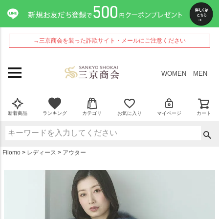
ペー
ジト
ップ
へ
→三京商会を装った詐欺サイト・メールにご注意ください
WOMEN
MEN
新着商品
ランキング
カテゴリ
お気に入り
マイページ
カート
Filomo
レディース
アウター