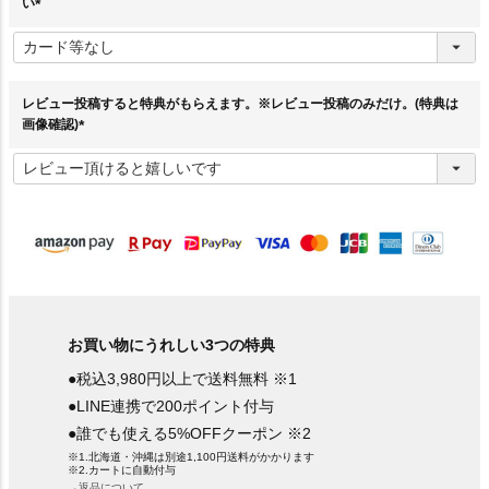
い
(
必
須
)
レビュー投稿すると特典がもらえます。※レビュー投稿のみだけ。(特典は
画像確認)
(
必
須
)
お買い物にうれしい3つの特典
●税込3,980円以上で送料無料 ※1
●LINE連携で200ポイント付与
●誰でも使える5%OFFクーポン ※2
※1.北海道・沖縄は別途1,100円送料がかかります
※2.カートに自動付与
→返品について