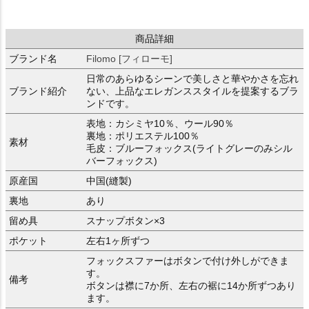
商品詳細
ブランド名
Filomo [フィローモ]
日常のあらゆるシーンで美しさと華やかさを忘れ
ブランド紹介
ない、上品なエレガンススタイルを提案するブラ
ンドです。
表地：カシミヤ10％、ウール90％
裏地：ポリエステル100％
素材
毛皮：ブルーフォックス(ライトグレーのみシル
バーフォックス)
原産国
中国(縫製)
裏地
あり
留め具
スナップボタン×3
ポケット
左右1ヶ所ずつ
フォックスファーはボタンで付け外しができま
す。
備考
ボタンは襟に7か所、左右の裾に14か所ずつあり
ます。