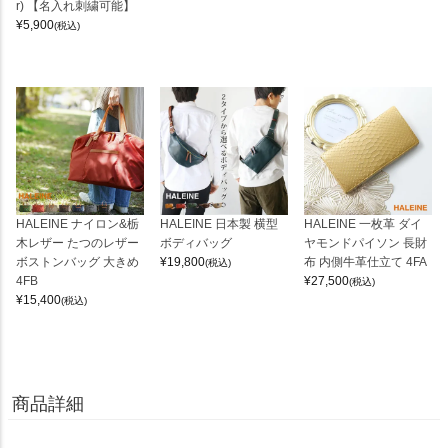
r) 【名入れ刺繍可能】
¥
5,900
(税込)
HALEINE ナイロン&栃
HALEINE 日本製 横型
HALEINE 一枚革 ダイ
木レザー たつのレザー
ボディバッグ
ヤモンドパイソン 長財
ボストンバッグ 大きめ
¥
19,800
布 内側牛革仕立て 4FA
(税込)
4FB
¥
27,500
(税込)
¥
15,400
(税込)
商品詳細