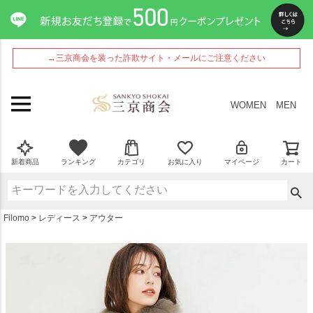
ペー
ジト
ップ
へ
→三京商会を装った詐欺サイト・メールにご注意ください
WOMEN
MEN
新着商品
ランキング
カテゴリ
お気に入り
マイページ
カート
Filomo
レディース
アウター