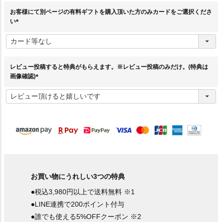
お客様にて別ページの有料ギフトを購入頂いた方のみカードをご選択くださ
い
(
必
須
)
レビュー投稿すると特典がもらえます。※レビュー投稿のみだけ。(特典は
画像確認)
(
必
須
)
お買い物にうれしい3つの特典
●税込3,980円以上で送料無料 ※1
●LINE連携で200ポイント付与
●誰でも使える5%OFFクーポン ※2