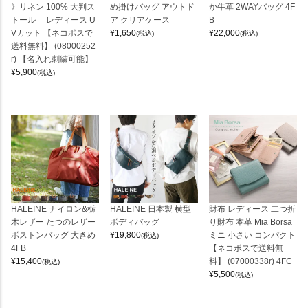
》リネン 100% 大判ス
め掛けバッグ アウトド
か牛革 2WAYバッグ 4F
トール レディース U
ア クリアケース
B
Vカット 【ネコポスで
¥
1,650
¥
22,000
(税込)
(税込)
送料無料】 (08000252
r) 【名入れ刺繍可能】
¥
5,900
(税込)
HALEINE ナイロン&栃
HALEINE 日本製 横型
財布 レディース 二つ折
木レザー たつのレザー
ボディバッグ
り財布 本革 Mia Borsa
ボストンバッグ 大きめ
¥
19,800
ミニ 小さい コンパクト
(税込)
4FB
【ネコポスで送料無
¥
15,400
料】 (07000338r) 4FC
(税込)
¥
5,500
(税込)