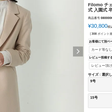
Filomo
式 入園式 卒入
商品番号
080000
¥
30,800
税
[
308
ポイント進
お客様にて別ペ
レビュー投稿す
サイズ
選択
9号
15号