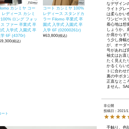
なデザインの
ilomo カシミヤ コー
コート カシミヤ 100%
ライトグレ
ト レディース カシミ
レディース スタンドカ
は柔らかい
ワンピース
100% ロング フォッ
ラー Filomo 卒業式 卒
着心地は想
ス ファー 卒業式 卒
園式 入学式 入園式 卒
しょうか。
式 入学式 入園式 卒
入学 6F (02000261r)
か肩からず
学 6F (4370r)
¥
63,800
(税込)
う少し身幅
69,300
(税込)
が、オーダ
号があれば
袖丈はお直
たく見えた
かるくらい
トに合わせ
裏の中ボタ
正直なとこ
ません。S
非公開
投稿日
2021/1
コート
手触り、色