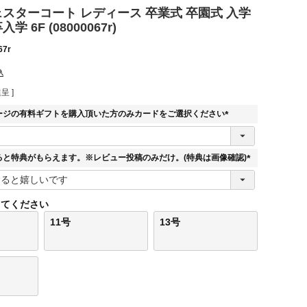
 チェスターコート レディース 卒業式 卒園式 入学
学 6F (08000067r)
67r
込
呈 ]
ージの有料ギフトを購入頂いた方のみカードをご選択ください
(
必
須
ると特典がもらえます。※レビュー投稿のみだけ。(特典は画像確認)
)
(
必
須
してください
)
11号
13号