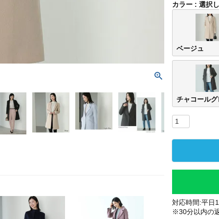
カラー
選択
ベージュ
チャコールグ
対応時間:平日10
※30分以内の