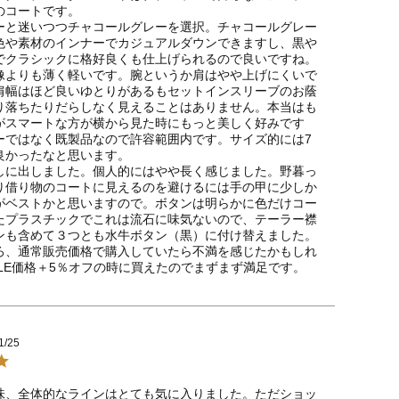
コートです。

ーと迷いつつチャコールグレーを選択。チャコールグレー
色や素材のインナーでカジュアルダウンできますし、黒や
でクラシックに格好良くも仕上げられるので良いですね。
像よりも薄く軽いです。腕というか肩はやや上げにくいで
肩幅はほど良いゆとりがあるもセットインスリーブのお蔭
り落ちたりだらしなく見えることはありません。本当はも
がスマートな方が横から見た時にもっと美しく好みです
ーではなく既製品なので許容範囲内です。サイズ的には7
良かったなと思います。

しに出しました。個人的にはやや長く感じました。野暮っ
り借り物のコートに見えるのを避けるには手の甲に少しか
がベストかと思いますので。ボタンは明らかに色だけコー
たプラスチックでこれは流石に味気ないので、テーラー襟
ンも含めて３つとも水牛ボタン（黒）に付け替えました。
ろ、通常販売価格で購入していたら不満を感じたかもしれ
ALE価格＋5％オフの時に買えたのでまずまず満足です。
1/25
味、全体的なラインはとても気に入りました。ただショッ