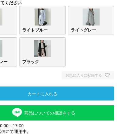
してください
ライトブルー
ライトグレー
レー
ブラック
お気に入りに登録する
ベー
カートに入れる
商品についての相談をする
:00～17:00
返信にて運用中。