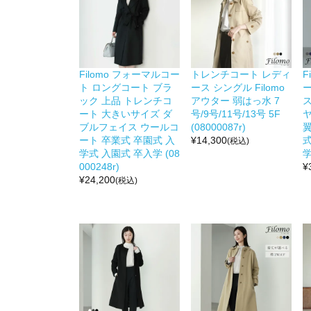
Filomo フォーマルコー
トレンチコート レディ
F
ト ロングコート ブラ
ース シングル Filomo
ック 上品 トレンチコ
アウター 弱はっ水 7
ート 大きいサイズ ダ
号/9号/11号/13号 5F
ヤ
ブルフェイス ウールコ
(08000087r)
ート 卒業式 卒園式 入
¥
14,300
式
(税込)
学式 入園式 卒入学 (08
学
000248r)
¥
¥
24,200
(税込)