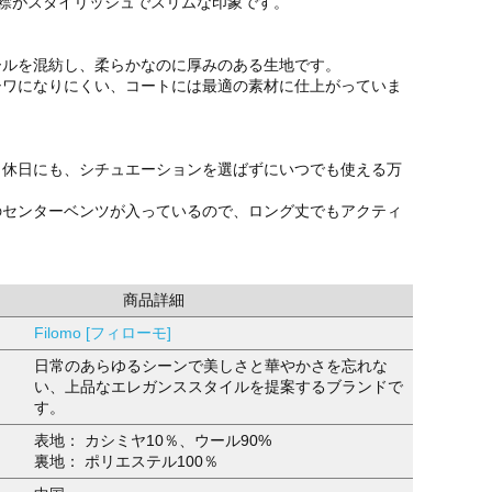
字襟がスタイリッシュでスリムな印象です。
ールを混紡し、柔らかなのに厚みのある生地です。
シワになりにくい、コートには最適の素材に仕上がっていま
も休日にも、シチュエーションを選ばずにいつでも使える万
のセンターベンツが入っているので、ロング丈でもアクティ
。
商品詳細
Filomo [フィローモ]
日常のあらゆるシーンで美しさと華やかさを忘れな
い、上品なエレガンススタイルを提案するブランドで
す。
表地： カシミヤ10％、ウール90%
裏地： ポリエステル100％