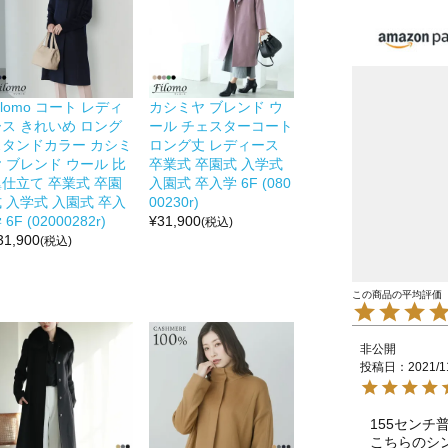
ilomo コート レディ
カシミヤ ブレンド ウ
ース きれいめ ロング
ール チェスターコート
スタンドカラー カシミ
ロング丈 レディース
 ブレンド ウール 比
卒業式 卒園式 入学式
翼仕立て 卒業式 卒園
入園式 卒入学 6F (080
 入学式 入園式 卒入
00230r)
 6F (02000282r)
¥
31,900
(税込)
31,900
(税込)
非公開
投稿日
2021/1
155センチ
こちらのシ