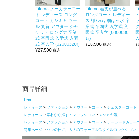
Filomo ノーカラーコー
Filomo 着丈が選べる
F
ト レディース ロング
ロングコート レディー
コート カシミヤ ウー
ス 襟2way 弱はっ水 卒
ヤ
ル 丸首 アウター ジャ
業式 卒園式 入学式 入
ク
ケット ロング丈 卒業
園式 卒入学 (0800030
園
式 卒園式 入学式 入園
1r)
入
式 卒入学 (02000320r)
¥
16,500
¥
(税込)
¥
27,500
(税込)
商品詳細
item
レディース
ファッション
アウター
コート
チェスターコート
レディース
素材から探す・ファッション
カシミヤ混
レディース
ファッション
アウター
コート
テーラードカラー
特集ページ
ハレの日に。大人のフォーマルスタイルコレクション