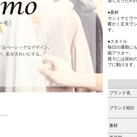
深く入ったV
●素材
カシミヤとウ
暖かく丈夫で
す。
●スタイル
毎日の通勤に
能アウター。
後ろには深め
ブに動けます
ブランド名
ブランド紹介
素材