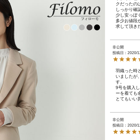
クだったの
しっかり確
少し安っぽ
多少お値段
求して頂き
非公開
投稿日
2020/1
羽織った時
いましたが
す。

9号を購入
ーを着ても余
とてもいい
非公開
投稿日
2020/1