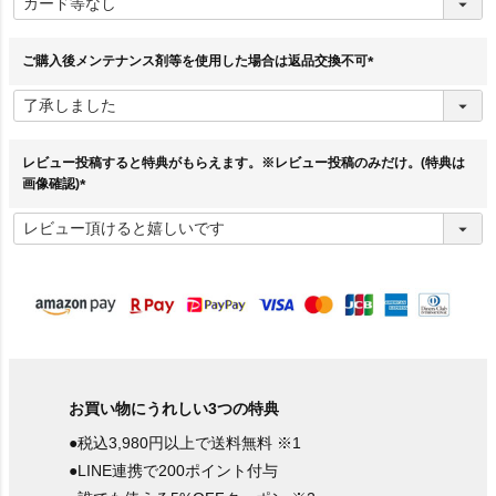
必
須
)
ご購入後メンテナンス剤等を使用した場合は返品交換不可
(
必
須
)
レビュー投稿すると特典がもらえます。※レビュー投稿のみだけ。(特典は
画像確認)
(
必
須
)
お買い物にうれしい3つの特典
●税込3,980円以上で送料無料 ※1
●LINE連携で200ポイント付与