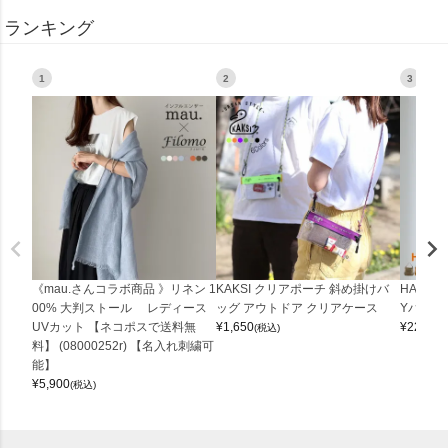
ランキング
1
2
3
《mau.さんコラボ商品 》リネン 1
KAKSI クリアポーチ 斜め掛けバ
HALEI
00% 大判ストール レディース
ッグ アウトドア クリアケース
Yバッグ 
UVカット 【ネコポスで送料無
¥
1,650
¥
22,000
(税込)
料】 (08000252r) 【名入れ刺繍可
能】
¥
5,900
(税込)