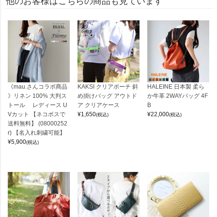
他のお客様はこちらの商品も見ています
《mau.さんコラボ商品
KAKSI クリアポーチ 斜
HALEINE 日本製 柔ら
》リネン 100% 大判ス
め掛けバッグ アウトド
か牛革 2WAYバッグ 4F
トール レディース U
ア クリアケース
B
Vカット 【ネコポスで
¥
1,650
¥
22,000
(税込)
(税込)
送料無料】 (08000252
r) 【名入れ刺繍可能】
¥
5,900
(税込)