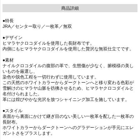
商品詳細
●特長
JRA／センター取り／一枚革／無双
●デザイン
ヒマラヤクロコダイルを使用した長財布です。
内側にもヒマラヤクロコダイルを使用した贅沢な無双仕立てです。
●素材
ナイルクロコダイルの腹部の革で、生態傷が少なく、腑模様の美し
いものを厳選し、
染色や脱色工程を一切行わずに使用しています。
この天然のホワイトカラーからダークトーンへと移り変わる色彩が
雪解けのヒマラヤ山脈を彷彿させるため、ヒマラヤクロコダイルと
名付けられました。
革には煌びやかな光沢を放つシャイニング加工を施しています。
●スタイル
表面から裏面にかけて継ぎ目のない美しい一枚革を配した一枚革の
長財布。
ホワイトカラーからダークトーンへのグラデーションが手元にエレ
ガントさをプラスします。