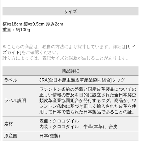
サイズ
横幅18cm 縦幅9.5cm 厚み2cm
重量：約100g
※こちらの商品は、独自の方法により採寸しています。詳細は
[サイ
ズガイド]
をご確認ください。
計り方によっては、表記サイズと誤差が生じることがあります。
商品詳細
ラベル
JRA[全日本爬虫類皮革産業協同組合]タッグ
ワシントン条約の啓蒙と国産皮革製品についての
正しい情報の普及を目的に設立された全日本爬虫
ラベル説明
類皮革産業協同組合が発行するタグ。商品が、ワ
シントン条約に基づき正しく輸入された皮革を使
用して日本で造られた日本製品であることの証。
表側：クロコダイル
素材
内装：クロコダイル、牛革(本革)、合皮
原産国
日本(縫製)