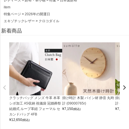
レディース
財布・革小物
特集
日本製財布
item
特集ページ
2026年の開運日
エキゾチックレザー
クロコダイル
新着商品
クラッチバッグ メンズ 牛革 本革
掛け時計 木製 パイン材 静音 丸時
掛け時計
シボ加工 A5収納 祝儀袋 冠婚葬祭
計 (09000765r)
計 (0900
結婚式 ループ革紐 フォーマル セ
¥
7,150
¥
7,150
(税込)
(
カンドバッグ 4FB
¥
12,650
(税込)