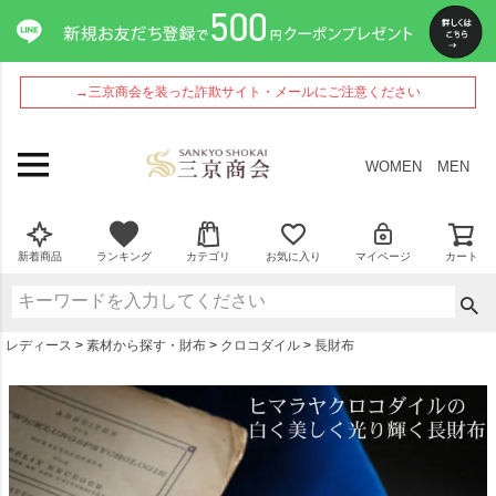
ペー
ジト
ップ
へ
→三京商会を装った詐欺サイト・メールにご注意ください
WOMEN
MEN
新着商品
ランキング
カテゴリ
お気に入り
マイページ
カート
レディース
素材から探す・財布
クロコダイル
長財布