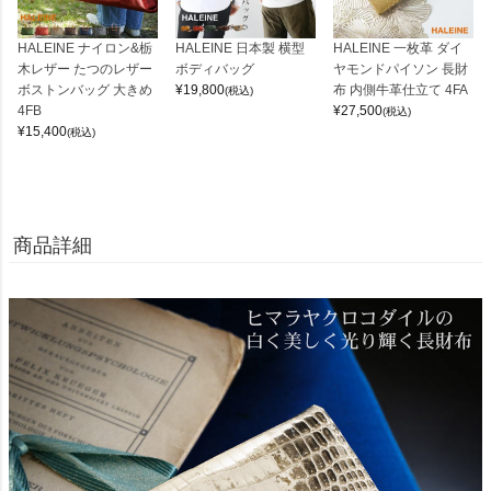
HALEINE ナイロン&栃
HALEINE 日本製 横型
HALEINE 一枚革 ダイ
木レザー たつのレザー
ボディバッグ
ヤモンドパイソン 長財
ボストンバッグ 大きめ
¥
19,800
布 内側牛革仕立て 4FA
(税込)
4FB
¥
27,500
(税込)
¥
15,400
(税込)
商品詳細