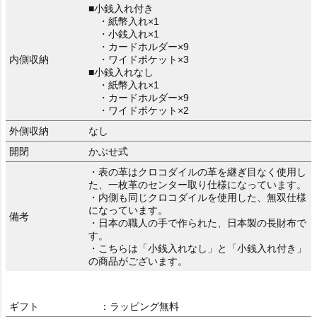
■小銭入れ付き
・紙幣入れ×1
・小銭入れ×1
・カードホルダー×9
内側収納
・ワイドポケット×3
■小銭入れなし
・紙幣入れ×1
・カードホルダー×9
・ワイドポケット×2
外側収納
なし
開閉
かぶせ式
・表の革はクロコダイルの革を継ぎ目なく使用し
た、一枚革のセンター取り仕様になっています。
・内側も同じクロコダイルを使用した、無双仕様
になっています。
備考
・日本の職人の手で作られた、日本製の長財布で
す。
・こちらは「小銭入れなし」と「小銭入れ付き」
の商品がございます。
ギフト
：ラッピング無料