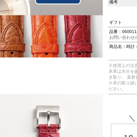
備考
ギフト
品番：060011
お問い合わせ
商品名：時計 
※使用上の注
本革は水分を
き取り、 直
※革の取り扱
ださい。
＼