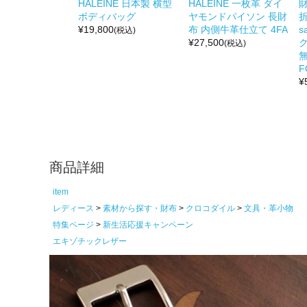
HALEINE 日本製 横型
HALEINE 一枚革 ダイ
ボディバッグ
ヤモンドパイソン 長財
折
¥
19,800
布 内側牛革仕立て 4FA
s
(税込)
¥
27,500
(税込)
無
F
¥
商品詳細
item
レディース
素材から探す・財布
クロコダイル
文具・革小物
特集ページ
新生活応援キャンペーン
エキゾチックレザー