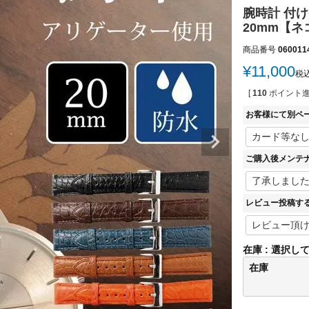
腕時計 付け
20mm【ネ
商品番号
060011
¥
11,000
税
[
110
ポイント進
お客様にて別ペ
ご購入後メンテ
レビュー投稿す
在庫
選択し
在庫