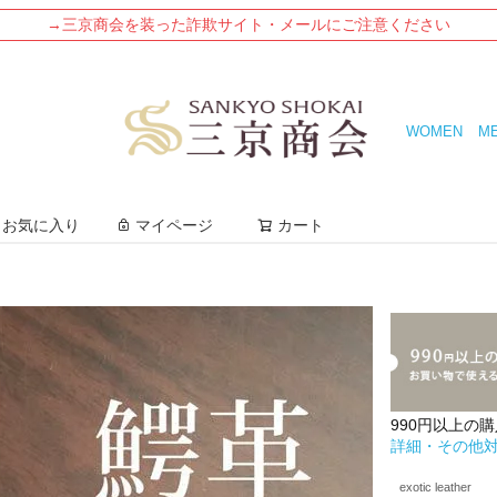
→三京商会を装った詐欺サイト・メールにご注意ください
WOMEN
M
検索
お気に入り
マイページ
カート
990円以上の
詳細・その他
exotic leather