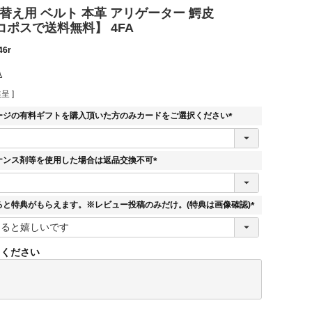
替え用 ベルト 本革 アリゲーター 鰐皮
コポスで送料無料】 4FA
46r
込
呈 ]
ージの有料ギフトを購入頂いた方のみカードをご選択ください
(
必
須
ナンス剤等を使用した場合は返品交換不可
)
(
必
須
ると特典がもらえます。※レビュー投稿のみだけ。(特典は画像確認)
)
(
必
須
てください
)