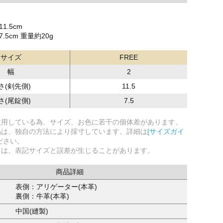
1.5cm
.5cm 重量約20g
サイズ
FREE
幅
2
さ(剣先側)
11.5
さ(尾錠側)
7.5
使用している為、サイズ、お色に若干の個体差があります。
品は、独自の方法により採寸しています。詳細は
[サイズガイ
ださい。
ては、表記サイズと誤差が生じることがあります。
商品詳細
表側：アリゲーター(本革)
裏側：牛革(本革)
中国(縫製)