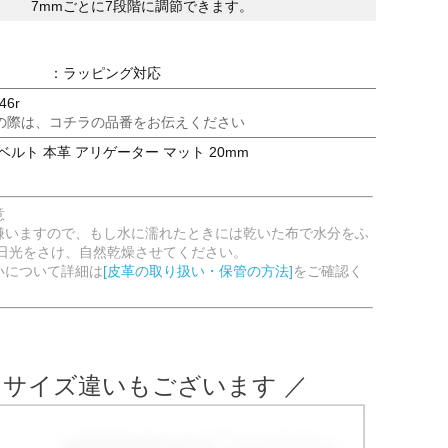
7mmごとに7段階に調節できます。
：ラッピング対応
46r
の際は、コチラの品番をお伝えください
ベルト 本革 アリゲーター マット 20mm
意
嫌いますので、もし水に濡れたときには乾いた布で水分をふ
射日光をさけ、自然乾燥させてください。
いについて詳細は
[皮革の取り扱い・保管の方法]
をご確認く
 サイズ違いもございます ／