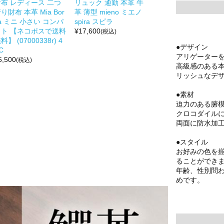
財布 レディース 二つ
リュック 通勤 本革 牛
り財布 本革 Mia Bor
革 薄型 mieno ミエノ
a ミニ 小さい コンパ
spira スピラ
クト 【ネコポスで送料
¥
17,600
(税込)
料】 (07000338r) 4
●デザイン
C
アリゲーター
5,500
(税込)
高級感のある
リッシュなデ
●素材
迫力のある腑
クロコダイル
両面に防水加
●スタイル
お好みの色を
ることができ
年齢、性別問
めです。