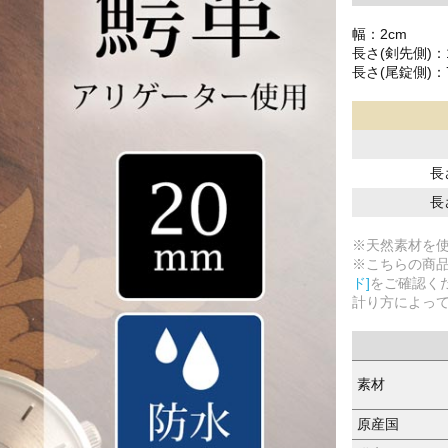
幅：2cm
長さ(剣先側)：1
長さ(尾錠側)：7
長
長
※天然素材を
※こちらの商
ド]
をご確認く
計り方によっ
素材
原産国