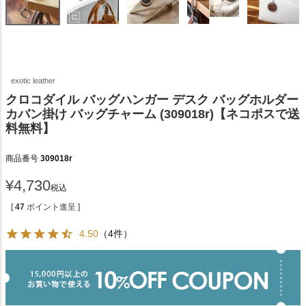
exotic leather
クロコダイル バッグハンガー デスク バッグホルダー
カバン掛け バッグチャーム (309018r)【ネコポスで送
料無料】
商品番号
309018r
¥
4,730
税込
[
47
ポイント進呈 ]
4.50
（4件）