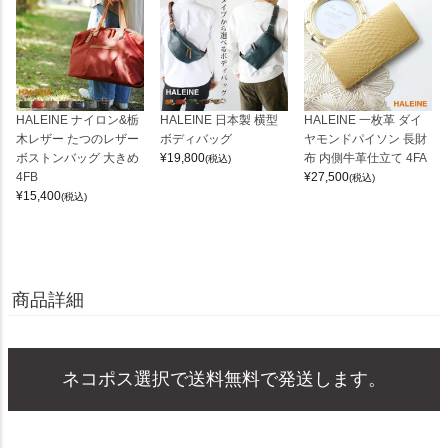
HALEINE ナイロン&栃
HALEINE 日本製 横型
HALEINE 一枚革 ダイ
木レザー たつのレザー
ボディバッグ
ヤモンドパイソン 長財
ボストンバッグ 大きめ
¥
19,800
布 内側牛革仕立て 4FA
(税込)
4FB
¥
27,500
(税込)
¥
15,400
(税込)
商品詳細
ネコポス選択で送料無料で発送します。