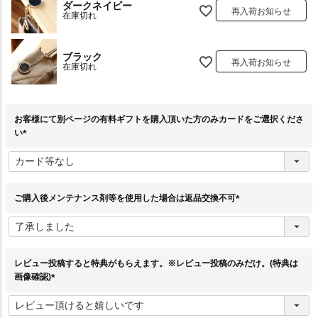
ダークネイビー
再入荷お知らせ
在庫切れ
ブラック
再入荷お知らせ
在庫切れ
お客様にて別ページの有料ギフトを購入頂いた方のみカードをご選択くださ
い
(
必
須
)
ご購入後メンテナンス剤等を使用した場合は返品交換不可
(
必
須
)
レビュー投稿すると特典がもらえます。※レビュー投稿のみだけ。(特典は
画像確認)
(
必
須