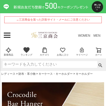
ペー
ジト
ップ
へ
→三京商会を装った詐欺サイト・メールにご注意ください
WOMEN
MEN
新着商品
ランキング
カテゴリ
お気に入り
マイページ
カート
レディース
財布・革小物
キーケース・キーホルダー
キーホルダー