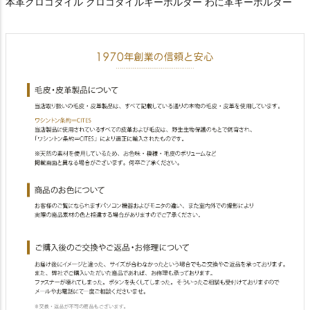
本革クロコダイル クロコダイルキーホルダー わに革キーホルダー