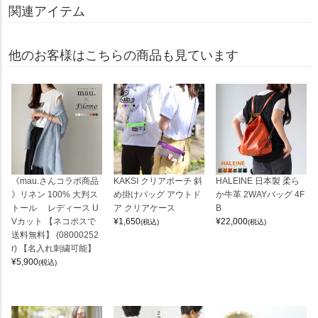
関連アイテム
他のお客様はこちらの商品も見ています
《mau.さんコラボ商品
KAKSI クリアポーチ 斜
HALEINE 日本製 柔ら
》リネン 100% 大判ス
め掛けバッグ アウトド
か牛革 2WAYバッグ 4F
トール レディース U
ア クリアケース
B
Vカット 【ネコポスで
¥
1,650
¥
22,000
(税込)
(税込)
送料無料】 (08000252
r) 【名入れ刺繍可能】
¥
5,900
(税込)