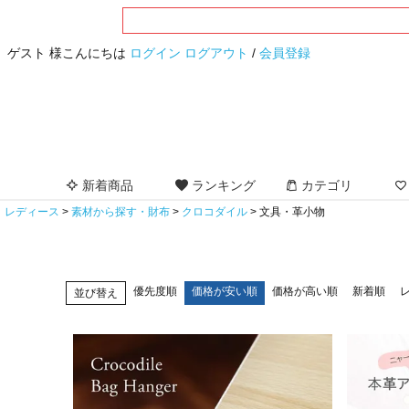
ゲスト 様こんにちは
ログイン
ログアウト
/
会員登録
新着商品
ランキング
カテゴリ
レディース
素材から探す・財布
クロコダイル
文具・革小物
優先度順
価格が安い順
価格が高い順
新着順
並び替え