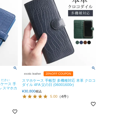
exotic leather
20%OFF COUPON
ください
スマホケース 手帳型 多機種対応 本革 クロコ
ケース 手
ダイル 4FA 父の日 (06001600r)
ル スマホカ
¥
30,800
税込
5.00
（4件）