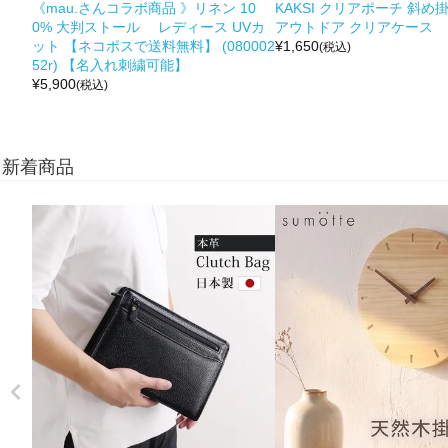
《mau.さんコラボ商品 》リネン 10
KAKSI クリアポーチ 斜め
0% 大判ストール レディース UVカ
アウトドア クリアケース
ット 【ネコポスで送料無料】 (080002
¥
1,650
(税込)
52r) 【名入れ刺繍可能】
¥
5,900
(税込)
新着商品