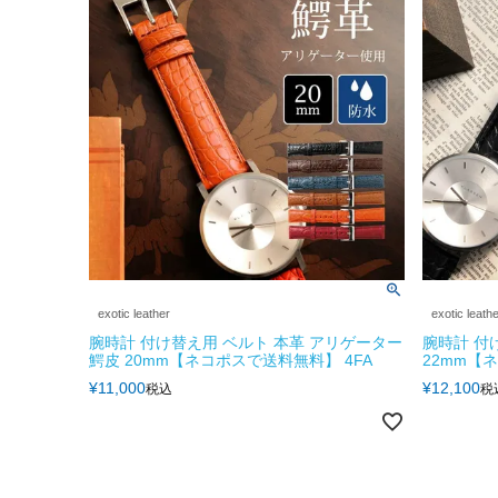
exotic leather
exotic leath
腕時計 付け替え用 ベルト 本革 アリゲーター
腕時計 付
鰐皮 20mm【ネコポスで送料無料】 4FA
22mm【
¥
11,000
¥
12,100
税込
税