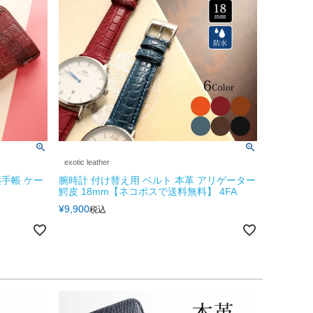
exotic leather
手帳 ケー
腕時計 付け替え用 ベルト 本革 アリゲーター
鰐皮 18mm【ネコポスで送料無料】 4FA
¥
9,900
税込