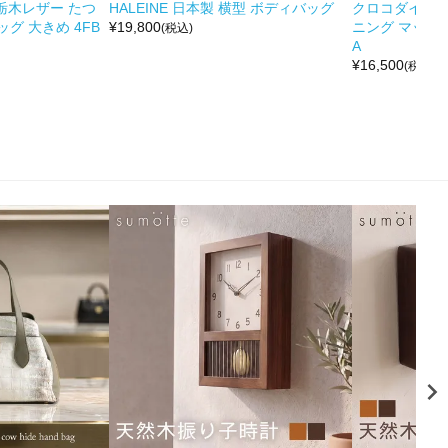
&栃木レザー たつ
HALEINE 日本製 横型 ボディバッグ
クロコダイル 
グ 大きめ 4FB
¥
19,800
ニング マット 
(税込)
A
¥
16,500
(税込)