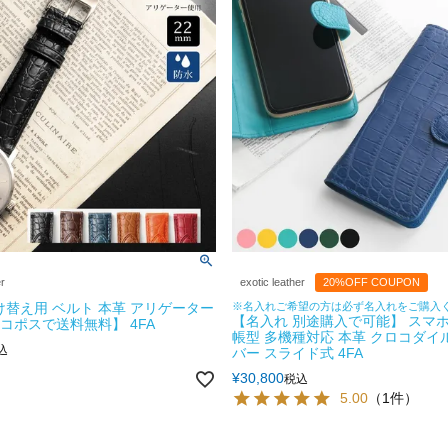
er
exotic leather
20%OFF COUPON
け替え用 ベルト 本革 アリゲーター
※名入れご希望の方は必ず名入れをご購入
【名入れ 別途購入で可能】 スマホ
ネコポスで送料無料】 4FA
帳型 多機種対応 本革 クロコダイ
込
バー スライド式 4FA
¥
30,800
税込
5.00
（1件）