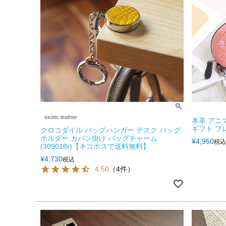
exotic leather
本革 アニ
ギフト プレゼ
クロコダイル バッグハンガー デスク バッグ
ホルダー カバン掛け バッグチャーム
¥
4,950
税込
(309018r)【ネコポスで送料無料】
¥
4,730
税込
4.50
（4件）