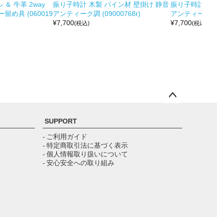
＆ 牛革 2way
振り子時計 木製 パイン材 壁掛け 静音
振り子時計 木製
め具 (060019
アンティーク調 (09000768r)
アンティーク調 (0
¥
7,700
¥
7,700
(税込)
(税込)
ペー
ジト
SUPPORT
ップ
へ
- ご利用ガイド
- 特定商取引法に基づく表示
- 個人情報取り扱いについて
- 安心安全への取り組み