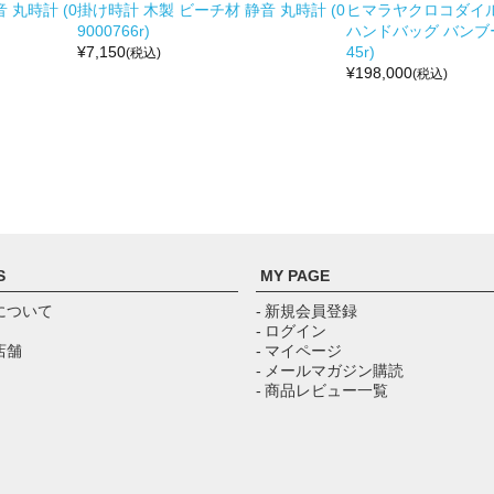
 丸時計 (0
掛け時計 木製 ビーチ材 静音 丸時計 (0
ヒマラヤクロコダイル 
9000766r)
ハンドバッグ バンブー留
¥
7,150
45r)
(税込)
¥
198,000
(税込)
S
MY PAGE
について
- 新規会員登録
- ログイン
店舗
- マイページ
- メールマガジン購読
- 商品レビュー一覧