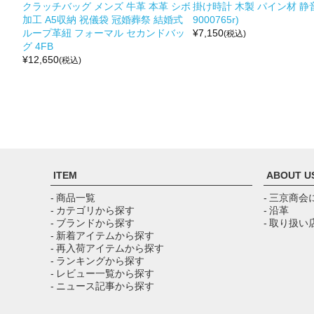
クラッチバッグ メンズ 牛革 本革 シボ
掛け時計 木製 パイン材 静音
加工 A5収納 祝儀袋 冠婚葬祭 結婚式
9000765r)
ループ革紐 フォーマル セカンドバッ
¥
7,150
(税込)
グ 4FB
¥
12,650
(税込)
ITEM
ABOUT U
- 商品一覧
- 三京商会
- カテゴリから探す
- 沿革
- ブランドから探す
- 取り扱い
- 新着アイテムから探す
- 再入荷アイテムから探す
- ランキングから探す
- レビュー一覧から探す
- ニュース記事から探す