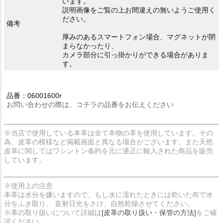
います。
説明画像をご覧の上お間違えの無いようご使用く
ださい。
備考
厚みのあるスマートフォン場合、マグネットが閉
まらなかったり、
カメラ部分に引っ掛かりができる場合がありま
す。
品番：06001600r
お問い合わせの際は、コチラの品番をお伝えください
※当店で使用している本革は全て本物の革を使用しています。その
為、皮革の模様など掲載画面と異なる場合がございます。また天然
皮革に関してはワシントン条約を元に適正に輸入された商品を販売
しています。
※使用上の注意
本革は水分を嫌いますので、もし水に濡れたときには乾いた布で水
分をふき取り、 直射日光をさけ、自然乾燥させてください。
※革の取り扱いについて詳細は
[皮革の取り扱い・保管の方法]
をご確
認ください。