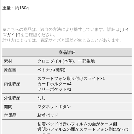
重量：約130g
※こちらの商品は、独自の方法により採寸しています。詳細は
[サイ
ズガイド]
をご確認ください。
計り方によっては、表記サイズと誤差が生じることがあります。
商品詳細
素材
クロコダイル(本革)、一部生地
原産国
ベトナム(縫製)
スマートフォン取り付けスライド×1
内側収納
カードホルダー×4
フリーポケット×1
外側収納
なし
開閉
マグネットボタン
付属品
粘着パッド
粘着パッドは赤いフィルムの面がケース側、
透明のフィルムの面がスマートフォン側になって