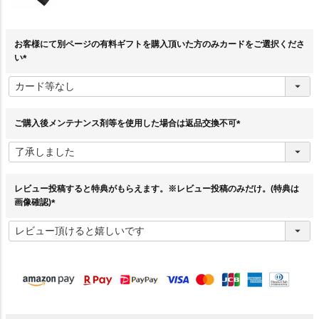
お客様にて別ページの有料ギフトを購入頂いた方のみカードをご選択くださ
い
(
必
須
)
ご購入後メンテナンス剤等を使用した場合は返品交換不可
(
必
須
)
レビュー投稿すると特典がもらえます。※レビュー投稿のみだけ。(特典は
画像確認)
(
必
須
)