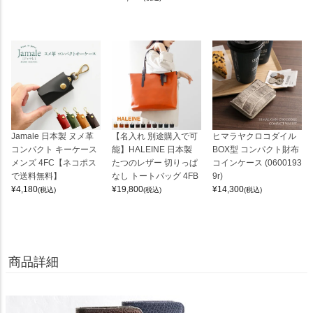
Jamale 日本製 ヌメ革
【名入れ 別途購入で可
ヒマラヤクロコダイル
コンパクト キーケース
能】HALEINE 日本製
BOX型 コンパクト財布
メンズ 4FC【ネコポス
たつのレザー 切りっぱ
コインケース (0600193
で送料無料】
なし トートバッグ 4FB
9r)
¥
4,180
¥
19,800
¥
14,300
(税込)
(税込)
(税込)
商品詳細