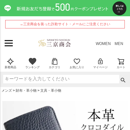
ペー
ジト
ップ
へ
→三京商会を装った詐欺サイト・メールにご注意ください
WOMEN
MEN
新着商品
ランキング
カテゴリ
お気に入り
マイページ
カート
メンズ
財布・革小物
文具・革小物