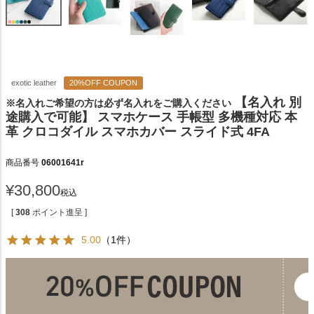
exotic leather
20%OFF COUPON
【名入れ 別
※名入れご希望の方は必ず名入れをご購入ください
途購入で可能】 スマホケース 手帳型 多機種対応 本
革 クロコダイル スマホカバー スライド式 4FA
商品番号
06001641r
¥
30,800
税込
[
308
ポイント進呈 ]
5.00
（1件）