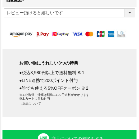
画像確認)
(
必
須
)
お買い物にうれしい3つの特典
●税込3,980円以上で送料無料 ※1
●LINE連携で200ポイント付与
●誰でも使える5%OFFクーポン ※2
※1.北海道・沖縄は別途1,100円送料がかかります
※2.カートに自動付与
→返品について
商品についての相談をする