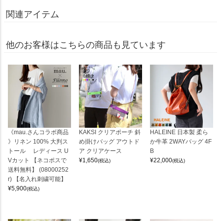
関連アイテム
他のお客様はこちらの商品も見ています
《mau.さんコラボ商品
KAKSI クリアポーチ 斜
HALEINE 日本製 柔ら
》リネン 100% 大判ス
め掛けバッグ アウトド
か牛革 2WAYバッグ 4F
トール レディース U
ア クリアケース
B
Vカット 【ネコポスで
¥
1,650
¥
22,000
(税込)
(税込)
送料無料】 (08000252
r) 【名入れ刺繍可能】
¥
5,900
(税込)