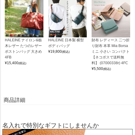
HALEINE ナイロン&栃
HALEINE 日本製 横型
財布 レディース 二つ折
木レザー たつのレザー
ボディバッグ
り財布 本革 Mia Borsa
ボストンバッグ 大きめ
¥
19,800
ミニ 小さい コンパクト
(税込)
4FB
【ネコポスで送料無
¥
15,400
料】 (07000338r) 4FC
(税込)
¥
5,500
(税込)
商品詳細
名入れで特別なギフトにしませんか