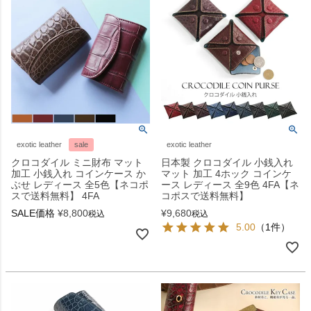
exotic leather
sale
exotic leather
クロコダイル ミニ財布 マット
日本製 クロコダイル 小銭入れ
加工 小銭入れ コインケース か
マット 加工 4ホック コインケ
ぶせ レディース 全5色【ネコポ
ース レディース 全9色 4FA【ネ
スで送料無料】 4FA
コポスで送料無料】
SALE価格
¥
8,800
¥
9,680
税込
税込
5.00
（1件）