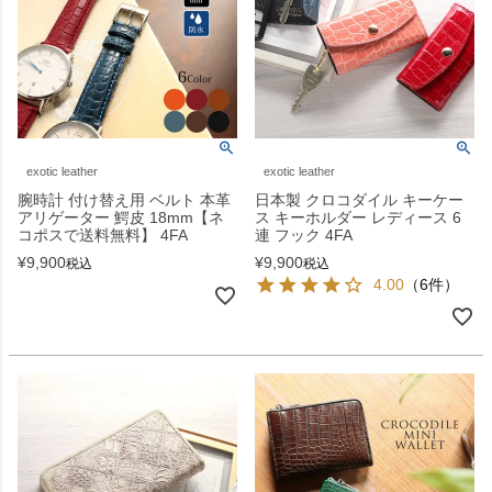
exotic leather
exotic leather
腕時計 付け替え用 ベルト 本革
日本製 クロコダイル キーケー
アリゲーター 鰐皮 18mm【ネ
ス キーホルダー レディース 6
コポスで送料無料】 4FA
連 フック 4FA
¥
9,900
¥
9,900
税込
税込
4.00
（6件）