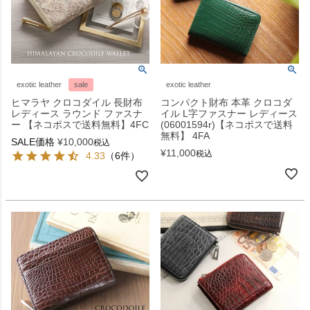
exotic leather
sale
exotic leather
ヒマラヤ クロコダイル 長財布
コンパクト財布 本革 クロコダ
レディース ラウンド ファスナ
イル L字ファスナー レディース
ー 【ネコポスで送料無料】4FC
(06001594r)【ネコポスで送料
無料】 4FA
SALE価格
¥
10,000
税込
¥
11,000
税込
4.33
（6件）