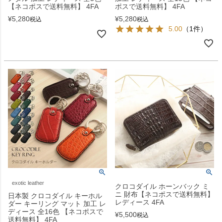
【ネコポスで送料無料】 4FA
ポスで送料無料】 4FA
¥
5,280
¥
5,280
税込
税込
5.00
（1件）
exotic leather
クロコダイル ホーンバック ミ
ニ 財布【ネコポスで送料無料】
日本製 クロコダイル キーホル
レディース 4FA
ダー キーリング マット 加工 レ
ディース 全16色 【ネコポスで
¥
5,500
税込
送料無料】 4FA