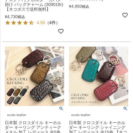
掛け バッグチャーム (309018r)
¥
4,950
税込
【ネコポスで送料無料】
¥
4,730
税込
4.50
（4件）
exotic leather
exotic leather
日本製 クロコダイル キーホル
日本製 クロコダイル キーホル
ダー キーリング アンティーク
ダー キーリング シャイニング
メタル 加工 レディース 全5色
加工 レディース 全15色 【ネコ