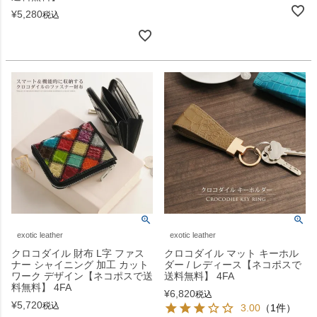
¥
5,280
税込
exotic leather
exotic leather
クロコダイル 財布 L字 ファス
クロコダイル マット キーホル
ナー シャイニング 加工 カット
ダー / レディース【ネコポスで
ワーク デザイン【ネコポスで送
送料無料】 4FA
料無料】 4FA
¥
6,820
税込
¥
5,720
税込
3.00
（1件）