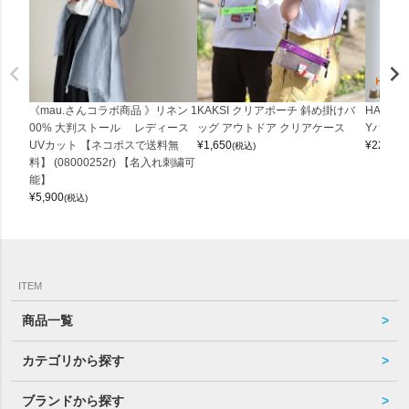
《mau.さんコラボ商品 》リネン 1
KAKSI クリアポーチ 斜め掛けバ
HALEI
00% 大判ストール レディース
ッグ アウトドア クリアケース
Yバッグ 
UVカット 【ネコポスで送料無
¥
1,650
¥
22,000
(税込)
料】 (08000252r) 【名入れ刺繍可
能】
¥
5,900
(税込)
ITEM
商品一覧
カテゴリから探す
ブランドから探す