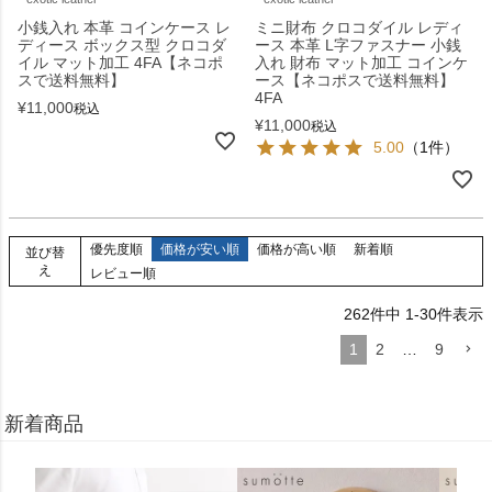
小銭入れ 本革 コインケース レ
ミニ財布 クロコダイル レディ
ディース ボックス型 クロコダ
ース 本革 L字ファスナー 小銭
イル マット加工 4FA【ネコポ
入れ 財布 マット加工 コインケ
スで送料無料】
ース【ネコポスで送料無料】
4FA
¥
11,000
税込
¥
11,000
税込
5.00
（1件）
優先度順
価格が安い順
価格が高い順
新着順
並び替
え
レビュー順
262
件中
1
-
30
件表示
1
2
…
9
新着商品