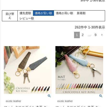
9
件中
1
-
9
件表示
優先度順
価格が安い順
価格が高い順
新着順
並び替
え
レビュー順
262
件中
1
-
30
件表示
1
2
…
9
exotic leather
exotic leather