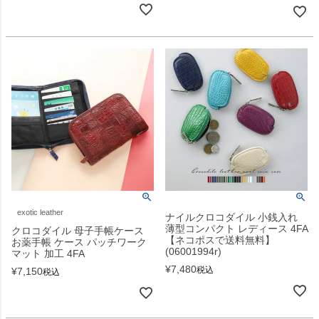
exotic leather
ナイルクロコダイル 小銭入れ
薄型コンパクト レディース 4FA
クロコダイル 母子手帳ケース
【ネコポスで送料無料】
お薬手帳 ケース パッチワーク
(06001994r)
マット 加工 4FA
¥
7,480
税込
¥
7,150
税込