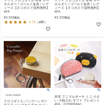
マット クロコダイル 本革 キー
マット クロコダイル 本革 キー
ホルダー / ゴールド金具 / レデ
ホルダー / ゴールド金具 / レデ
ィース【ネコポスで送料無料】
ィース【ネコポスで送料無料】
4FA
4FA
¥
3,333
¥
3,333
税込
税込
4.75
（4件）
exotic leather
本革 アニマルポーチ ミニ 小さ
い 小銭入れ ギフト プレゼント
クロコダイル バッグハンガー
4FA （07000584r)
デスク バッグホルダー カバン