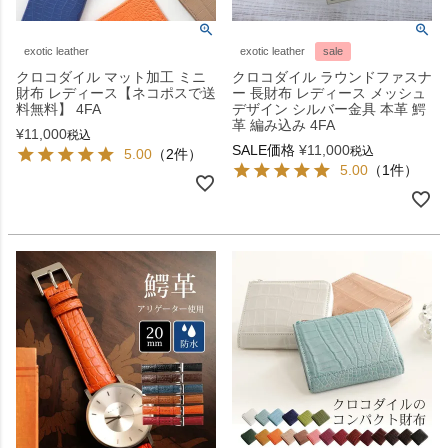
exotic leather
exotic leather
sale
クロコダイル マット加工 ミニ
クロコダイル ラウンドファスナ
財布 レディース【ネコポスで送
ー 長財布 レディース メッシュ
料無料】 4FA
デザイン シルバー金具 本革 鰐
革 編み込み 4FA
¥
11,000
税込
SALE価格
¥
11,000
税込
5.00
（2件）
5.00
（1件）