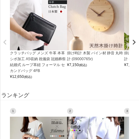
クラッチバッグ メンズ 牛革 本革
掛け時計 木製 パイン材 静音 丸時
掛け時計
シボ加工 A5収納 祝儀袋 冠婚葬祭
計 (09000765r)
計 (0900
結婚式 ループ革紐 フォーマル セ
¥
7,150
¥
7,150
(税込)
(
カンドバッグ 4FB
¥
12,650
(税込)
ランキング
1
2
3