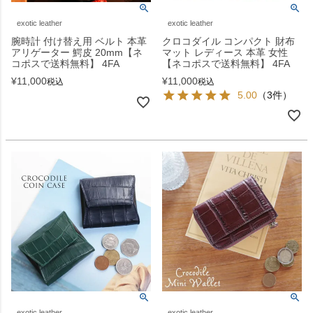
exotic leather
exotic leather
腕時計 付け替え用 ベルト 本革
クロコダイル コンパクト 財布
アリゲーター 鰐皮 20mm【ネ
マット レディース 本革 女性
コポスで送料無料】 4FA
【ネコポスで送料無料】 4FA
¥
11,000
¥
11,000
税込
税込
5.00
（3件）
exotic leather
exotic leather