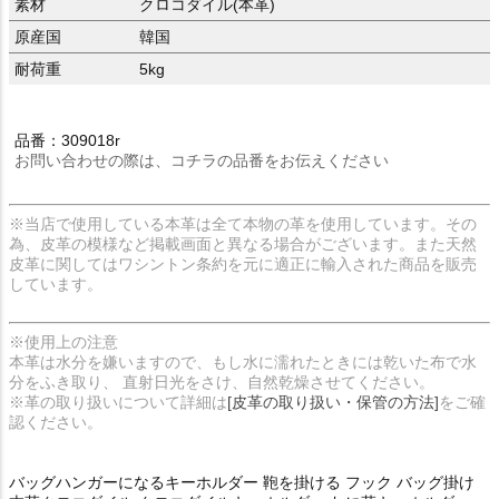
素材
クロコダイル(本革)
原産国
韓国
耐荷重
5kg
品番：309018r
お問い合わせの際は、コチラの品番をお伝えください
※当店で使用している本革は全て本物の革を使用しています。その
為、皮革の模様など掲載画面と異なる場合がございます。また天然
皮革に関してはワシントン条約を元に適正に輸入された商品を販売
しています。
※使用上の注意
本革は水分を嫌いますので、もし水に濡れたときには乾いた布で水
分をふき取り、 直射日光をさけ、自然乾燥させてください。
※革の取り扱いについて詳細は
[皮革の取り扱い・保管の方法]
をご確
認ください。
バッグハンガーになるキーホルダー 鞄を掛ける フック バッグ掛け