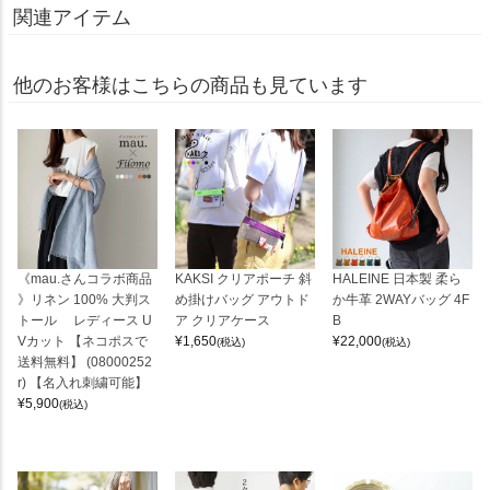
関連アイテム
他のお客様はこちらの商品も見ています
《mau.さんコラボ商品
KAKSI クリアポーチ 斜
HALEINE 日本製 柔ら
》リネン 100% 大判ス
め掛けバッグ アウトド
か牛革 2WAYバッグ 4F
トール レディース U
ア クリアケース
B
Vカット 【ネコポスで
¥
1,650
¥
22,000
(税込)
(税込)
送料無料】 (08000252
r) 【名入れ刺繍可能】
¥
5,900
(税込)