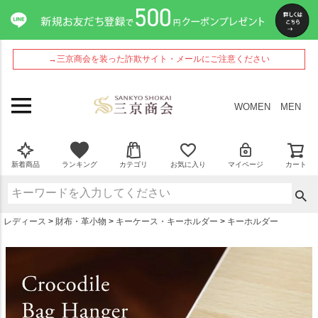
ペー
ジト
ップ
へ
→三京商会を装った詐欺サイト・メールにご注意ください
WOMEN
MEN
新着商品
ランキング
カテゴリ
お気に入り
マイページ
カート
レディース
財布・革小物
キーケース・キーホルダー
キーホルダー