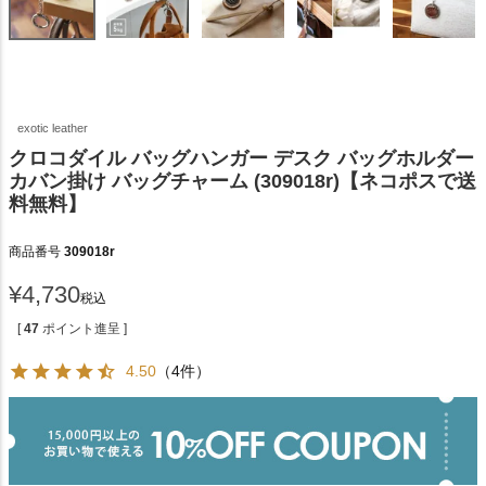
exotic leather
クロコダイル バッグハンガー デスク バッグホルダー
カバン掛け バッグチャーム (309018r)【ネコポスで送
料無料】
商品番号
309018r
¥
4,730
税込
[
47
ポイント進呈 ]
4.50
（4件）