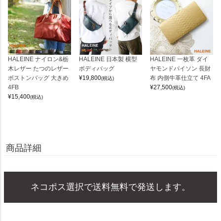
HALEINE ナイロン&栃
HALEINE 日本製 横型
HALEINE 一枚革 ダイ
木レザー たつのレザー
ボディバッグ
ヤモンドパイソン 長財
ボストンバッグ 大きめ
¥
19,800
布 内側牛革仕立て 4FA
(税込)
4FB
¥
27,500
(税込)
¥
15,400
(税込)
商品詳細
ネコポス選択で送料無料で発送します。