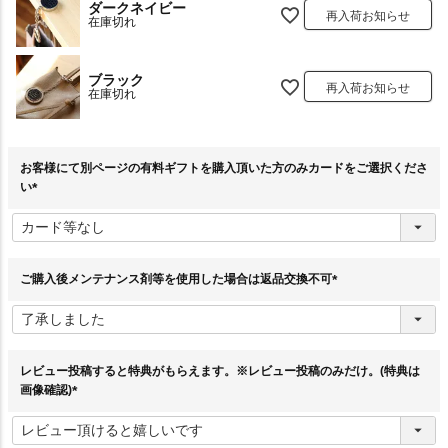
ダークネイビー
再入荷お知らせ
在庫切れ
ブラック
再入荷お知らせ
在庫切れ
お客様にて別ページの有料ギフトを購入頂いた方のみカードをご選択くださ
い
(
必
須
)
ご購入後メンテナンス剤等を使用した場合は返品交換不可
(
必
須
)
レビュー投稿すると特典がもらえます。※レビュー投稿のみだけ。(特典は
画像確認)
(
必
須