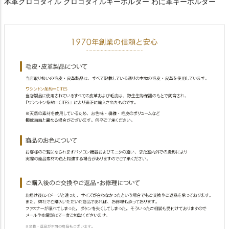
本革クロコダイル クロコダイルキーホルダー わに革キーホルダー