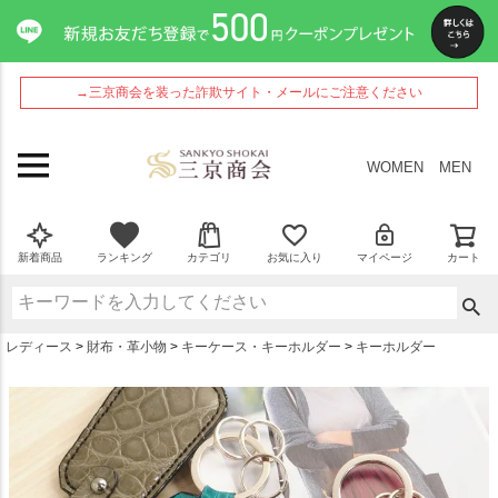
ペー
ジト
ップ
へ
→三京商会を装った詐欺サイト・メールにご注意ください
WOMEN
MEN
新着商品
ランキング
カテゴリ
お気に入り
マイページ
カート
レディース
財布・革小物
キーケース・キーホルダー
キーホルダー