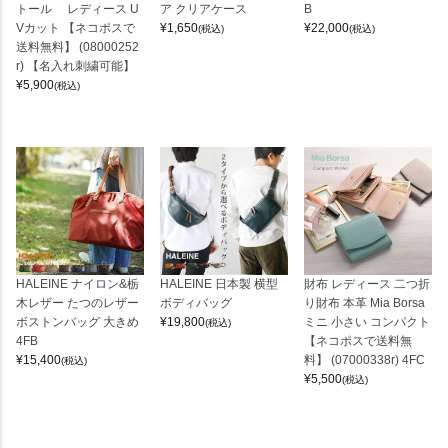
トール レディース U
ア クリアケース
B
Vカット 【ネコポスで
¥
1,650
¥
22,000
(税込)
(税込)
送料無料】 (08000252
r) 【名入れ刺繍可能】
¥
5,900
(税込)
HALEINE ナイロン&栃
HALEINE 日本製 横型
財布 レディース 二つ折
木レザー たつのレザー
ボディバッグ
り財布 本革 Mia Borsa
ボストンバッグ 大きめ
¥
19,800
ミニ 小さい コンパクト
(税込)
4FB
【ネコポスで送料無
¥
15,400
料】 (07000338r) 4FC
(税込)
¥
5,500
(税込)