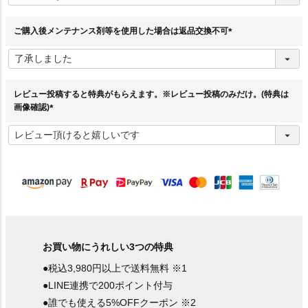
須
)
ご購入後メンテナンス剤等を使用した場合は返品交換不可
(
必
須
)
レビュー投稿すると特典がもらえます。※レビュー投稿のみだけ。(特典は
画像確認)
(
必
須
)
お買い物にうれしい3つの特典
●税込3,980円以上で送料無料 ※1
●LINE連携で200ポイント付与
●誰でも使える5%OFFクーポン ※2