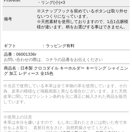
・リング(小)×3
※スナップフックを留めているボタンは取り外せ
ないつくりになっています。
備考
※天然素材を使用しておりますので、1点1点腑模
様が違います。柄をお選びする事はできません。
ギフト
：ラッピング有料
品番：06001336r
お問い合わせの際は、コチラの品番をお伝えください
商品名：日本製 クロコダイル キーホルダー キーリング シャイニン
グ 加工 レディース 全15色
※当店で使用している本革は全て本物の革を使用しています。その
為、皮革の模様など掲載画面と異なる場合がございます。また天然
皮革に関してはワシントン条約を元に適正に輸入された商品を販売
しています。
※使用上の注意
本革は水分を嫌いますので、もし水に濡れたときには乾いた布で水
分をふき取り、 直射日光をさけ、自然乾燥させてください。