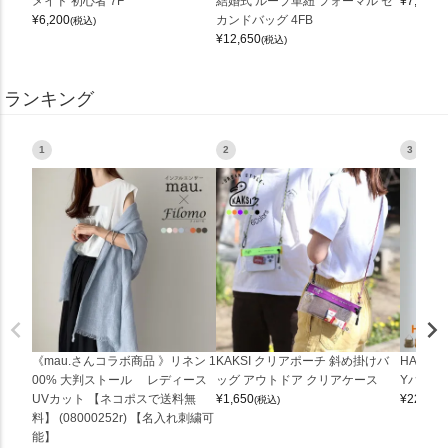
メイド 初心者 7F
結婚式 ループ革紐 フォーマル セ
¥
7,150
(
¥
6,200
カンドバッグ 4FB
(税込)
¥
12,650
(税込)
ランキング
1
2
3
《mau.さんコラボ商品 》リネン 1
KAKSI クリアポーチ 斜め掛けバ
HALEI
00% 大判ストール レディース
ッグ アウトドア クリアケース
Yバッグ 
UVカット 【ネコポスで送料無
¥
1,650
¥
22,000
(税込)
料】 (08000252r) 【名入れ刺繍可
能】