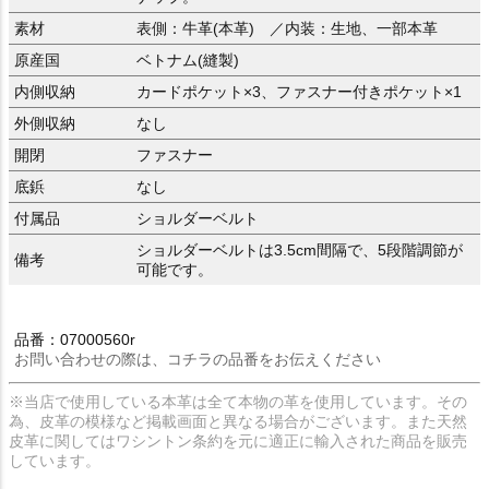
素材
表側：牛革(本革) ／内装：生地、一部本革
原産国
ベトナム(縫製)
内側収納
カードポケット×3、ファスナー付きポケット×1
外側収納
なし
開閉
ファスナー
底鋲
なし
付属品
ショルダーベルト
ショルダーベルトは3.5cm間隔で、5段階調節が
備考
可能です。
品番：07000560r
お問い合わせの際は、コチラの品番をお伝えください
※当店で使用している本革は全て本物の革を使用しています。その
為、皮革の模様など掲載画面と異なる場合がございます。また天然
皮革に関してはワシントン条約を元に適正に輸入された商品を販売
しています。