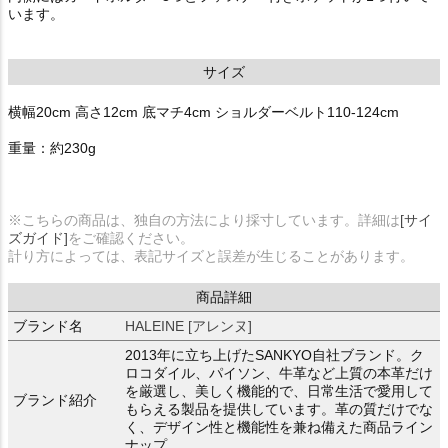
います。
サイズ
横幅20cm 高さ12cm 底マチ4cm ショルダーベルト110-124cm
重量：約230g
※こちらの商品は、独自の方法により採寸しています。詳細は
[サイ
ズガイド]
をご確認ください。
計り方によっては、表記サイズと誤差が生じることがあります。
商品詳細
ブランド名
HALEINE [アレンヌ]
2013年に立ち上げたSANKYO自社ブランド。ク
ロコダイル、パイソン、牛革など上質の本革だけ
を厳選し、美しく機能的で、日常生活で愛用して
ブランド紹介
もらえる製品を提供しています。革の質だけでな
く、デザイン性と機能性を兼ね備えた商品ライン
ナップ。