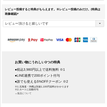
須
)
レビュー投稿すると特典がもらえます。※レビュー投稿のみだけ。(特典は
画像確認)
(
必
須
)
お買い物にうれしい3つの特典
●税込3,980円以上で送料無料 ※1
●LINE連携で200ポイント付与
●誰でも使える5%OFFクーポン ※2
※1.北海道・沖縄は別途1,100円送料がかかります
※2.カートに自動付与
→返品について