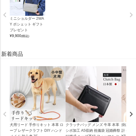
ミニショルダー 2WA
Y ポシェット ギフト
プレゼント
¥
9,900
(税込)
新着商品
犬用リード 手作りキット 本革 ロ
クラッチバッグ メンズ 牛革 本革
掛け時計
ープ レザークラフト DIY ハンド
シボ加工 A5収納 祝儀袋 冠婚葬祭
計 (0900