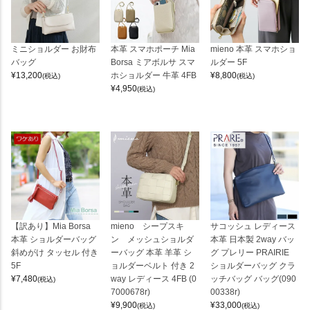
ミニショルダー お財布
本革 スマホポーチ Mia
mieno 本革 スマホショ
バッグ
Borsa ミアボルサ スマ
ルダー 5F
¥
13,200
ホショルダー 牛革 4FB
¥
8,800
(税込)
(税込)
¥
4,950
(税込)
【訳あり】Mia Borsa
mieno シープスキ
サコッシュ レディース
本革 ショルダーバッグ
ン メッシュショルダ
本革 日本製 2way バッ
斜めがけ タッセル 付き
ーバッグ 本革 羊革 シ
グ プレリー PRAIRIE
5F
ョルダーベルト 付き 2
ショルダーバッグ クラ
¥
7,480
way レディース 4FB (0
ッチバッグ バッグ(090
(税込)
7000678r)
00338r)
¥
9,900
¥
33,000
(税込)
(税込)