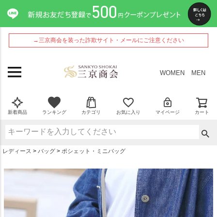
ペー
ジト
ップ
へ
→三京商会を装った詐欺サイト・メールにご注意ください
WOMEN
MEN
新着商品
ランキング
カテゴリ
お気に入り
マイページ
カート
レディース
バッグ
ポシェット・ミニバッグ