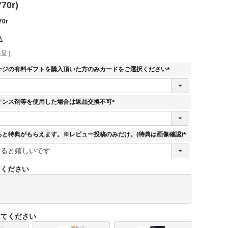
70r)
70r
込
呈 ]
ージの有料ギフトを購入頂いた方のみカードをご選択ください
(
必
須
ナンス剤等を使用した場合は返品交換不可
)
(
必
須
ると特典がもらえます。※レビュー投稿のみだけ。(特典は画像確認)
)
(
必
須
てください
)
してください