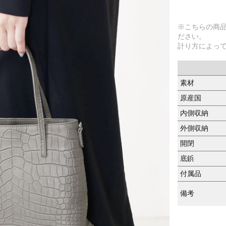
※こちらの商
ださい。
計り方によっ
素材
原産国
内側収納
外側収納
開閉
底鋲
付属品
備考