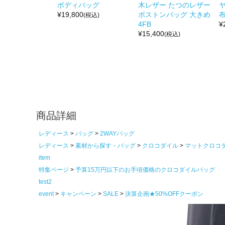
ボディバッグ
木レザー たつのレザー
¥
19,800
ボストンバッグ 大きめ
布
(税込)
4FB
¥
¥
15,400
(税込)
商品詳細
レディース
バッグ
2WAYバッグ
レディース
素材から探す・バッグ
クロコダイル
マットクロコ
item
特集ページ
予算15万円以下のお手頃価格のクロコダイルバッグ
test2
event
キャンペーン
SALE
決算企画★50%OFFクーポン