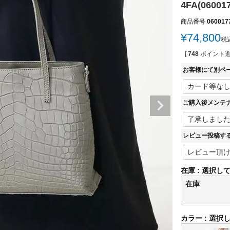
4FA(060017
商品番号
060017
¥
74,800
税
[
748
ポイント進
お客様にて別ペ
ご購入後メンテ
レビュー投稿す
在庫
選択し
在庫
カラー
選択