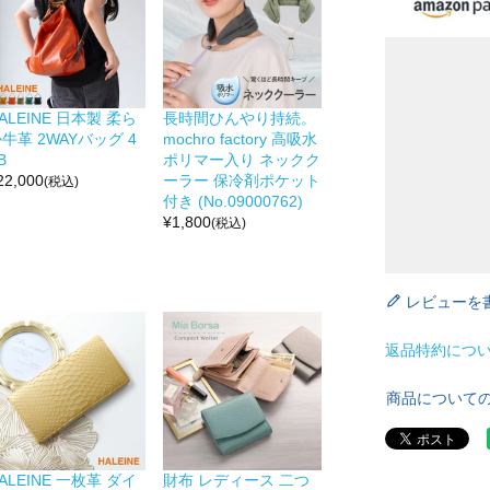
ALEINE 日本製 柔ら
長時間ひんやり持続。
牛革 2WAYバッグ 4
mochro factory 高吸水
B
ポリマー入り ネックク
22,000
ーラー 保冷剤ポケット
(税込)
付き (No.09000762)
¥
1,800
(税込)
レビューを
返品特約につ
商品について
ALEINE 一枚革 ダイ
財布 レディース 二つ