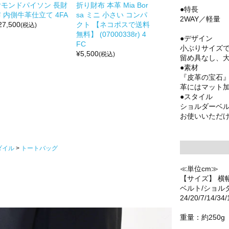
ヤモンドパイソン 長財
折り財布 本革 Mia Bor
●特長
 内側牛革仕立て 4FA
sa ミニ 小さい コンパ
2WAY／軽量
27,500
クト 【ネコポスで送料
(税込)
無料】 (07000338r) 4
●デザイン
FC
小ぶりサイズ
¥
5,500
(税込)
留め具なし、
●素材
『皮革の宝石
革にはマット加
●スタイル
ショルダーベ
お使いいただ
ダイル
トートバッグ
≪単位cm≫
【サイズ】 横
ベルト/ショル
24/20/7/14/34/
重量：約250g