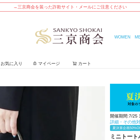
→三京商会を装った詐欺サイト・メールにご注意ください
WOMEN
M
検索
お気に入り
マイページ
カート
開催期間:7/25 10
詳細・その他
夏決算企画50%O
ミニトートバ