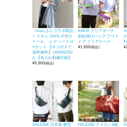
《mau.さんコラボ商品
KAKSI クリアポーチ
H
》リネン 100% 大判ス
斜め掛けバッグ アウト
か
トール レディース U
ドア クリアケース
F
Vカット 【ネコポスで
¥
1,650
¥
(税込)
送料無料】 (08000252
r) 【名入れ刺繍可能】
¥
5,900
(税込)
HALEINE 日本製 横型
HALEINE ナイロン&栃
H