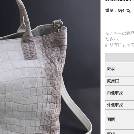
重量：約420g
※こちらの商
ださい。
計り方によっ
素材
原産国
内側収納
外側収納
開閉
底鋲