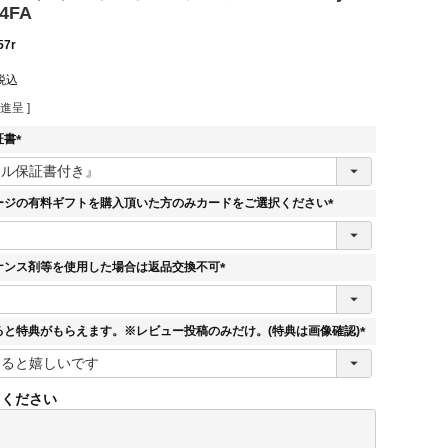
4FA
57r
税込
進呈 ]
証書
(
必
須
ージの有料ギフトを購入頂いた方のみカードをご選択ください
)
(
必
須
ナンス剤等を使用した場合は返品交換不可
)
(
必
須
ると特典がもらえます。※レビュー投稿のみだけ。(特典は画像確認)
)
(
必
須
てください
)