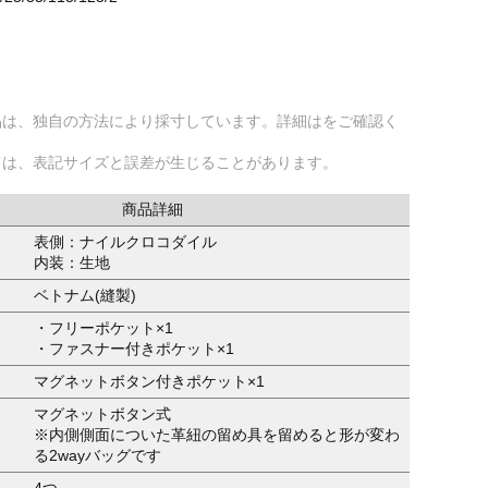
品は、独自の方法により採寸しています。詳細はをご確認く
ては、表記サイズと誤差が生じることがあります。
商品詳細
表側：ナイルクロコダイル
内装：生地
ベトナム(縫製)
・フリーポケット×1
・ファスナー付きポケット×1
マグネットボタン付きポケット×1
マグネットボタン式
※内側側面についた革紐の留め具を留めると形が変わ
る2wayバッグです
4つ