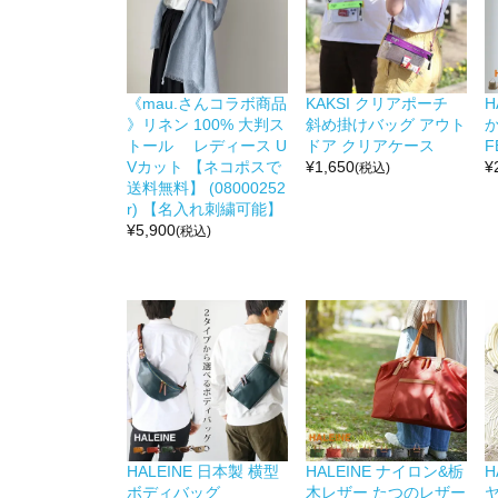
《mau.さんコラボ商品
KAKSI クリアポーチ
H
》リネン 100% 大判ス
斜め掛けバッグ アウト
か
トール レディース U
ドア クリアケース
F
Vカット 【ネコポスで
¥
1,650
¥
(税込)
送料無料】 (08000252
r) 【名入れ刺繍可能】
¥
5,900
(税込)
HALEINE 日本製 横型
HALEINE ナイロン&栃
H
ボディバッグ
木レザー たつのレザー