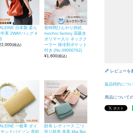
ALEINE 日本製 柔ら
長時間ひんやり持続。
牛革 2WAYバッグ 4
mochro factory 高吸水
B
ポリマー入り ネックク
22,000
ーラー 保冷剤ポケット
(税込)
付き (No.09000762)
¥
1,800
(税込)
レビューを
返品特約につ
商品について
ALEINE 一枚革 ダイ
財布 レディース 二つ
ヤモンドパイソン 長財
折り財布 本革 Mia Bor