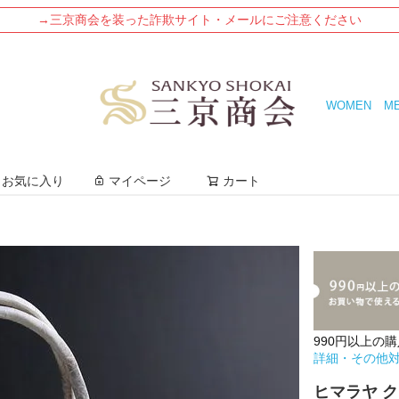
→三京商会を装った詐欺サイト・メールにご注意ください
WOMEN
M
検索
お気に入り
マイページ
カート
990円以上の
詳細・その他
ヒマラヤ ク