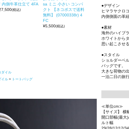
 内側牛革仕立て 4FA
sa ミニ 小さい コンパ
●デザイン
27,500
クト 【ネコポスで送料
(税込)
ヒマラヤクロ
無料】 (07000338r) 4
内側側面の革
FC
¥
5,500
(税込)
●素材
海外のハイブ
ホワイトから
思い起こさせ
●スタイル
ショルダーベル
バッグです。
大きな荷物の
コダイル
一泊二日の旅
ダイル
トートバッグ
≪単位cm≫
【サイズ】 横
開口部幅(最大
ルト幅
29/28/12/12/34