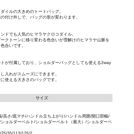
コダイルの大きめのトートバッグ。
紐の付け外しで、バッグの形が変わります。
ランドでも人気のヒマラヤクロコダイル。
ダークトーンに移り変わる色合いが雪解けのヒマラヤ山脈を
る色合いです。
トが付属しており、ショルダーバッグとしても使える2way
出し入れがスムーズにできます。
行に使える大きさのバッグです。
サイズ
幅/高さ/底マチ/ハンドル立ち上がり/ハンドル周囲/開口部幅/
)/ショルダーベルト/ショルダーベルト（最大）/ショルダーベ
/25/35/113/125/2