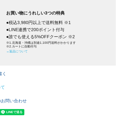
お買い物にうれしい3つの特典
●税込3,980円以上で送料無料 ※1
●LINE連携で200ポイント付与
●誰でも使える5%OFFクーポン ※2
※1.北海道・沖縄は別途1,100円送料がかかります
※2.カートに自動付与
→返品について
書く
いて
のお問い合わせ