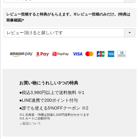
須
)
レビュー投稿すると特典がもらえます。※レビュー投稿のみだけ。(特典は
画像確認)
(
必
須
)
お買い物にうれしい3つの特典
●税込3,980円以上で送料無料 ※1
●LINE連携で200ポイント付与
●誰でも使える5%OFFクーポン ※2
※1.北海道・沖縄は別途1,100円送料がかかります
※2.カートに自動付与
→返品について