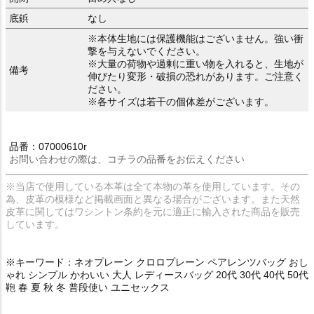
底鋲
なし
※本体生地には保護機能はございません。強い衝
撃を与えないでください。
※大量の荷物や過剰に重い物を入れると、生地が
備考
伸びたり変形・破損の恐れがあります。ご注意く
ださい。
※各サイズは若干の個体差がございます。
品番：07000610r
お問い合わせの際は、コチラの品番をお伝えください
※当店で使用している本革は全て本物の革を使用しています。その
為、皮革の模様など掲載画面と異なる場合がございます。また天然
皮革に関してはワシントン条約を元に適正に輸入された商品を販売
しています。
※キーワード：ネオプレーン クロロプレーン ペアレンツバッグ おし
ゃれ シンプル かわいい 大人 レディースバッグ 20代 30代 40代 50代
鞄 春 夏 秋 冬 普段使い ユニセックス