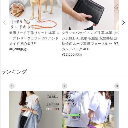
犬用リード 手作りキット 本革 ロ
クラッチバッグ メンズ 牛革 本革
掛け時計
ープ レザークラフト DIY ハンド
シボ加工 A5収納 祝儀袋 冠婚葬祭
計 (0900
メイド 初心者 7F
結婚式 ループ革紐 フォーマル セ
¥
7,150
(
¥
6,200
カンドバッグ 4FB
(税込)
¥
12,650
(税込)
ランキング
1
2
3