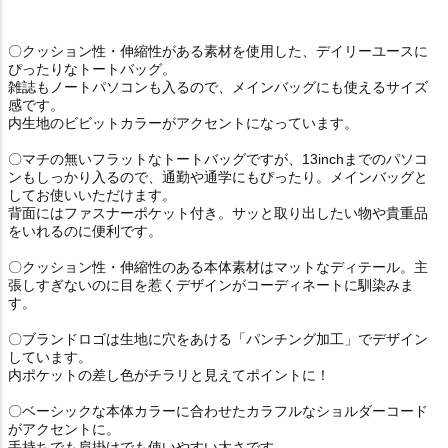
〇クッション性・伸縮性がある素材を使用した、デイリーユースに
ぴったりなトートバッグ。
雑誌もノートパソコンも入るので、メインバッグにも使えるサイズ
感です。
内生地のビビットカラーがアクセントになっています。
〇マチの無いフラットなトートバッグですが、13inchまでのパソコ
ンもしっかり入るので、通勤や通学にもぴったり。メインバッグと
してお使いいただけます。
背面にはファスナーポケット付き。サッと取り出したい物や貴重品
をいれるのに便利です。
〇クッション性・伸縮性のある本体素材はマットなディテール。主
張しすぎないのに目を惹くデザインがコーディネートに馴染みま
す。
〇ブランドロゴは生地に穴をあける「パンチング加工」でデザイン
しています。
内ポケットの差し色がチラリと見えてポイントに！
〇ベーシックな本体カラーに合わせたカラフルなショルダーコード
がアクセントに。
手持ちでも肩掛けでも使いやすい太さです。