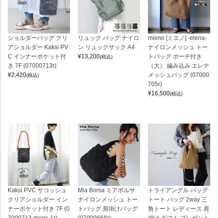
ショルダーバッグ クリ
リュック バッグ ナイロ
mieno [ミエノ] -elena-
アショルダー Kaksi PV
ン リュックサック A4
ナイロンメッシュ トー
C インナーポケット付
¥
13,200
トバッグ ポーチ付き
(税込)
き 7F (07000713r)
（大） 編み込み エレナ
¥
2,420
メッシュバッグ (07000
(税込)
705r)
¥
16,500
(税込)
Kaksi PVC サコッシュ
Mia Borsa ミアボルサ
トライアングル バッグ
クリアショルダー イン
ナイロンメッシュ トー
トート バッグ 2way 三
ナーポケット付き 7F (0
トバッグ 肩掛けバッグ
角トート レディース 肩
7000713-mens-1r)
(07000668r)
掛け ギフト プレゼント