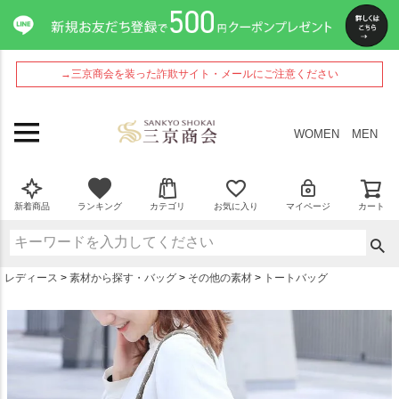
ペー
ジト
ップ
へ
→三京商会を装った詐欺サイト・メールにご注意ください
WOMEN
MEN
新着商品
ランキング
カテゴリ
お気に入り
マイページ
カート
レディース
素材から探す・バッグ
その他の素材
トートバッグ