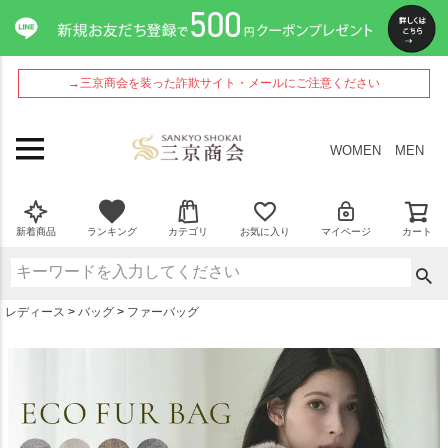
ペー
ジト
ップ
へ
→三京商会を装った詐欺サイト・メールにご注意ください
WOMEN
MEN
新着商品
ランキング
カテゴリ
お気に入り
マイページ
カート
レディース
バッグ
ファーバッグ