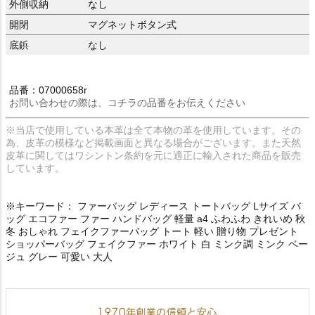
外側収納
なし
開閉
マグネットボタン式
底鋲
なし
品番：07000658r
お問い合わせの際は、コチラの品番をお伝えください
※当店で使用している本革は全て本物の革を使用しています。その
為、皮革の模様など掲載画面と異なる場合がございます。また天然
皮革に関してはワシントン条約を元に適正に輸入された商品を販売
しています。
※キーワード： ファーバッグ レディース トートバッグ Lサイズ バ
ッグ エコファー ファー ハンドバッグ 軽量 a4 ふわふわ きれいめ 秋
冬 おしゃれ フェイクファーバッグ トート 軽い 贈り物 プレゼント
ショッパーバッグ フェイクファー ホワイト 白 ミンク調 ミンク ベー
ジュ グレー 可愛い 大人