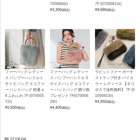
7000660r)
7F (07000614r)
¥
3,300
¥
9,680
(税込)
(税込)
ファーバッグ レディー
ファーバッグ レディー
ラビットファー ポーチ
ス バンブーハンドル L
ス バンブーハンドル S
ストラップ付き バイカ
サイズ バッグ エコファ
サイズ バッグ エコファ
ラー レディース 【ネコ
ー ハンドバッグ 軽量 a
ー ハンドバッグ 贈り物
ポスで送料無料】 7F (0
4 ふわふわ 7F (070005
プレゼント 7F(070006
1000815r)
72r)
28r)
¥
4,950
(税込)
¥
5,500
¥
4,400
(税込)
(税込)