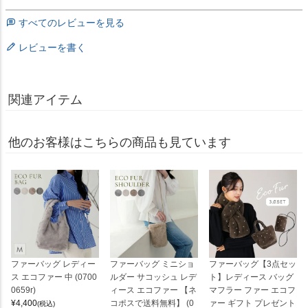
すべてのレビューを見る
レビューを書く
関連アイテム
他のお客様はこちらの商品も見ています
ファーバッグ レディー
ファーバッグ ミニショ
ファーバッグ【3点セッ
ス エコファー 中 (0700
ルダー サコッシュ レデ
ト】レディース バッグ
0659r)
ィース エコファー 【ネ
マフラー ファー エコフ
¥
4,400
コポスで送料無料】 (0
ァー ギフト プレゼント
(税込)