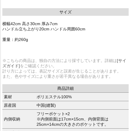
サイズ
横幅42cm 高さ30cm 厚み7cm
ハンドル立ち上がり20cm ハンドル周囲60cm
重量：約260g
※こちらの商品は、独自の方法により採寸しています。詳細は
[サイ
ズガイド]
をご確認ください。
計り方によっては、表記サイズと誤差が生じることがあります。
また、色やサイズにより重さが若干異なる場合があります。
商品詳細
素材
ポリエステル100%
原産国
中国(縫製)
フリーポケット×2
内側収納
※内側前面は17cm×15cm、内側背面は
25cm×14cmの大きさのポケットです。