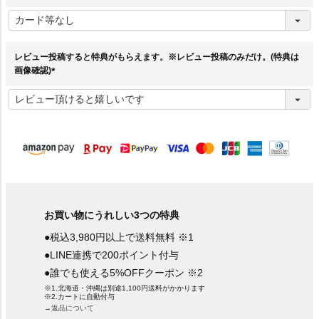
(
必
須
)
レビュー投稿すると特典がもらえます。※レビュー投稿のみだけ。(特典は
画像確認)
(
必
須
)
お買い物にうれしい3つの特典
●税込3,980円以上で送料無料 ※1
●LINE連携で200ポイント付与
●誰でも使える5%OFFクーポン ※2
※1.北海道・沖縄は別途1,100円送料がかかります
※2.カートに自動付与
→返品について